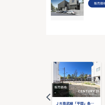
販売価
7階｜3LD
販売価
販売価格
販売価格
6,780
-
万円
クレッセント新川崎エグゼ
ＪＲ南武線「平間」条件なし売地