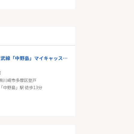
ＪＲ南武線「中野島」マイキャッスル中野島弐番館
㎡
県川崎市多摩区登戸
「中野島」駅 徒歩13分
東急田園都市線「高津」藤和シティコープ高津
㎡～70.12㎡
県川崎市高津区二子６丁目