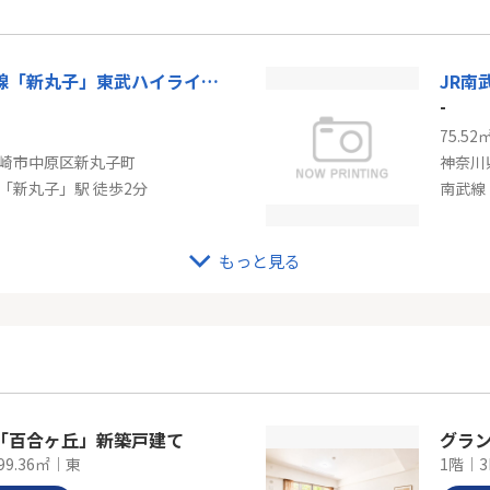
市線「桜新町」駅 徒歩10分
東急田
東急東横線「新丸子」東武ハイライン新丸子
JR南
-
75.52
崎市中原区新丸子町
神奈川
「新丸子」駅 徒歩2分
南武線
もっと見る
線「平間」新築戸建て
-
52.63
崎市中原区上平間
神奈川
間」駅 徒歩8分
南武線
「百合ヶ丘」新築戸建て
グラ
99.36㎡｜東
1階｜3