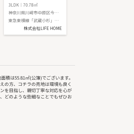
3LDK｜70.78㎡
3LDK｜75.85㎡
神奈川県川崎市中原区今井西町
神奈川県川崎市中原区上小田中６丁目
東急東横線「武蔵小杉」駅 徒歩12分
南武線「武蔵中原」駅 徒歩9分
株式会社LIFE HOME
株式会社LIFE HOME
面積は55.81㎡(公簿)でございます。
考えの方、コチラの売地は環境も良く
ワンを目指し、親切丁寧な対応を心が
ば、どのような些細なことでもぜひお