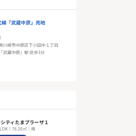
園都市線「高津」駅 徒歩5分
武線「武蔵中原」売地
㎡
県川崎市中原区下小田中１丁目
「武蔵中原」駅 徒歩3分
ＪＲ南武線「武蔵中原」ライオンズマンション武蔵中原
㎡
県川崎市中原区下小田中６丁目
「武蔵中原」駅 徒歩13分
ンシティたまプラーザ１
LDK｜76.20㎡｜南