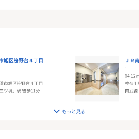
浜市旭区笹野台４丁目
-
64.12
浜市旭区笹野台４丁目
神奈川
三ツ境」駅 徒歩11分
南武線
もっと見る
東急田園都市線「桜新町」ラ・コルダ弦巻ガーデンコート
-
58.57
谷区弦巻５丁目
神奈川