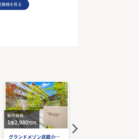
売価格を見る
横浜市戸塚区汲沢４丁目
K｜105.37㎡｜-
売価格を見る
販売価格
販売価格
1
2,980
-
億
万円
グランドメゾン武蔵小杉の杜
ローズハイツ武蔵小杉