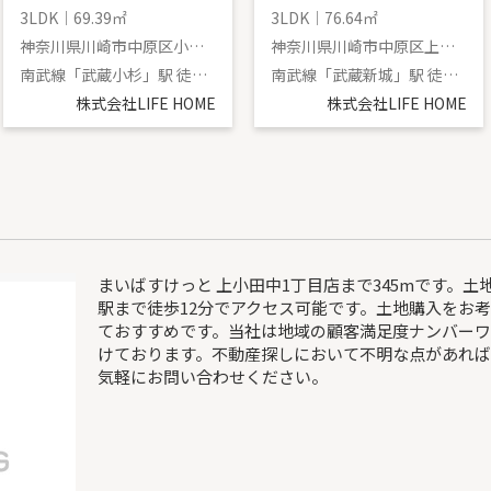
3LDK｜69.39㎡
3LDK｜76.64㎡
神奈川県川崎市中原区小杉御殿町２丁目
神奈川県川崎市中原区上小田中３丁目
南武線「武蔵小杉」駅 徒歩8分
南武線「武蔵新城」駅 徒歩5分
株式会社LIFE HOME
株式会社LIFE HOME
まいばすけっと 上小田中1丁目店まで345mです。土地
駅まで徒歩12分でアクセス可能です。土地購入をお
ておすすめです。当社は地域の顧客満足度ナンバー
けております。不動産探しにおいて不明な点があれ
気軽にお問い合わせください。