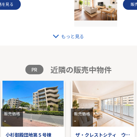
格を見る
販
もっと見る
ソルグランデメイツ多摩境オレンジコート
戸建 
K｜76.17㎡｜南東
-｜4LD
格を見る
販
近隣の販売中物件
PR
販売価格
販売価格
-
-
小杉御殿団地第５号棟
ザ・クレストシティ ウインドコート