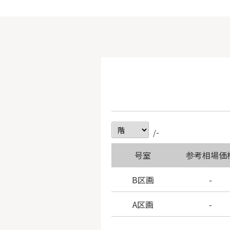
/-
号室
参考相場価
B区画
-
A区画
-