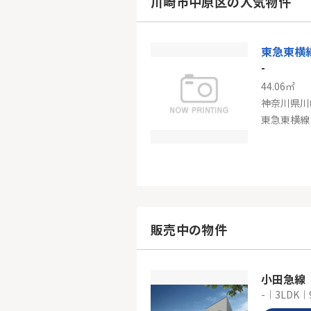
川崎市中原区の人気物件
東急田園都
-
44.06㎡
神奈川県川
東急東横線
JR南武
-
114.26㎡
神奈川県川
販売中の物件
南武線「平
小田急線
-｜3LDK｜