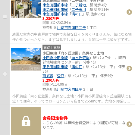
東急田園都市線「二子新地」中古戸建
東急田園都市線
「
二子新地
」駅 徒歩4分
東急田園都市線
「
二子玉川
」駅 徒歩11分
東急田園都市線
「
溝の口
」駅 徒歩20分
3,280万円
間取:
3DK/52.04㎡
神奈川県
川崎市高津区
二子
１丁目
綺麗な室内の中古戸建て物件で素敵な日々をおくりませんか。気になる物
件が見つかったなら、まずは見学しましょう。百聞は一見に如かずです。
当社では見学のご予約を承っております。...
売買｜売地
小田急線「向ヶ丘遊園」条件なし土地
小田急小田原線
「
向ヶ丘遊園
」駅 バス7分 「川崎西
部地域療育センター前」 停歩4分
東急田園都市線
「
溝の口
」駅 バス13分 「平」 停歩
9分
南武線
「
登戸
」駅 バス13分 「平」 停歩9分
3,290万円
間取:
-/114.09㎡
神奈川県
川崎市宮前区
平
３丁目
小田急線「向ヶ丘遊園」条件なし土地：小田急小田原線向ヶ丘遊園駅にも
近くて便利。そうてつローゼンたいら店まで255mです。売地をお探しの
方におすすめの土地です。広さの心配がいら...
会員限定物件
こちらの物件は無料会員登録により閲覧が可能にな
ります。