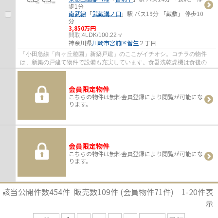
歩1分
南武線
「
武蔵溝ノ口
」駅 バス19分 「蔵敷」 停歩10
分
3,850万円
間取:
4LDK/100.22㎡
神奈川県
川崎市宮前区
菅生
２丁目
「小田急線「向ヶ丘遊園」新築戸建」のここがイチオシ。コチラの物件
は、新築の戸建て物件で設備も充実しています。食器洗乾燥機は食後の家
事の時間短縮に役立ちます。デザイン性のあ...
会員限定物件
こちらの物件は無料会員登録により閲覧が可能にな
ります。
会員限定物件
こちらの物件は無料会員登録により閲覧が可能にな
ります。
該当公開件数
454
件 販売数
109
件 (会員物件
71
件)
1-20
件表
示