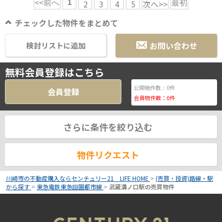
1
2
3
4
5
次へ>>
<<前へ
最初
チェックした物件をまとめて
お問い合わせ
検討リストに追加
無料会員登録はこちら
0
公開物件数：
件
会員登録
会員物件数：
0
件
さらに条件を絞り込む
物件リクエスト
川崎市の不動産購入ならセンチュリー21 LIFE HOME
>
(売買・投資)路線・駅
から探す
>
東急電鉄東急田園都市線
>
武蔵溝ノ口駅の売買物件