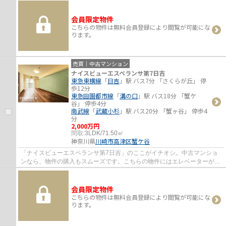
です。ダイニングキッチン付きなので、3DK...
会員限定物件
こちらの物件は無料会員登録により閲覧が可能にな
ります。
売買｜中古マンション
ナイスビューエスペランサ第7日吉
東急東横線
「
日吉
」駅 バス7分 「さくらが丘」 停
歩12分
東急田園都市線
「
溝の口
」駅 バス18分 「蟹ケ
谷」 停歩4分
南武線
「
武蔵小杉
」駅 バス20分 「蟹ヶ谷」 停歩4
分
2,000万円
間取:
3LDK/71.50㎡
神奈川県
川崎市高津区
蟹ケ谷
「ナイスビューエスペランサ第7日吉」のここがイチオシ。中古マンショ
ンなら、物件の購入もスムーズです。こちらの物件にはエレベーターがあ
ります。不動産のことでお悩みなら、先ずは...
会員限定物件
こちらの物件は無料会員登録により閲覧が可能にな
ります。