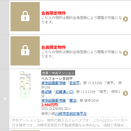
会員限定物件
こちらの物件は無料会員登録により閲覧が可能にな
ります。
会員限定物件
こちらの物件は無料会員登録により閲覧が可能にな
ります。
売買｜中古マンション
ベルフォーレ宮前平
東急田園都市線
「
宮前平
」駅 バス10分 「南平」 停
歩2分
南武線
「
武蔵溝ノ口
」駅 バス15分 「南平」 停歩2
分
東急田園都市線
「
鷺沼
」駅 徒歩26分
2,980万円
間取:
2LDK/88.30㎡
神奈川県
川崎市宮前区
南平台
中古マンションなら、物件の購入もスムーズです。こちらはエレベーター
付き物件です。川崎市宮前区の不動産情報をお求めなら、信頼と実績を誇
る当社にお任せ下さい。経験豊富な当社ス...