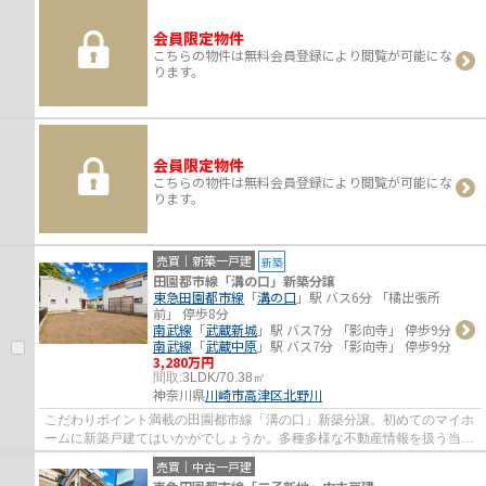
会員限定物件
こちらの物件は無料会員登録により閲覧が可能にな
ります。
会員限定物件
こちらの物件は無料会員登録により閲覧が可能にな
ります。
売買｜新築一戸建
新築
田園都市線「溝の口」新築分譲
東急田園都市線
「
溝の口
」駅 バス6分 「橘出張所
前」 停歩8分
南武線
「
武蔵新城
」駅 バス7分 「影向寺」 停歩9分
南武線
「
武蔵中原
」駅 バス7分 「影向寺」 停歩9分
3,280万円
間取:
3LDK/70.38㎡
神奈川県
川崎市高津区
北野川
こだわりポイント満載の田園都市線「溝の口」新築分譲。初めてのマイホ
ームに新築戸建てはいかがでしょうか。多種多様な不動産情報を扱う当社
でなら、きっとお客様に合った物件が見つ...
売買｜中古一戸建