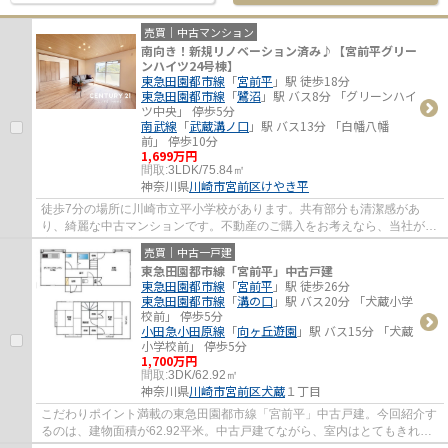
売買｜中古マンション
南向き！新規リノベーション済み♪【宮前平グリー
ンハイツ24号棟】
東急田園都市線
「
宮前平
」駅 徒歩18分
東急田園都市線
「
鷺沼
」駅 バス8分 「グリーンハイ
ツ中央」 停歩5分
南武線
「
武蔵溝ノ口
」駅 バス13分 「白幡八幡
前」 停歩10分
1,699万円
間取:
3LDK/75.84㎡
神奈川県
川崎市宮前区
けやき平
徒歩7分の場所に川崎市立平小学校があります。共有部分も清潔感があ
り、綺麗な中古マンションです。不動産のご購入をお考えなら、当社がお
客様のご希望に適した物件をご紹介いたします...
売買｜中古一戸建
東急田園都市線「宮前平」中古戸建
東急田園都市線
「
宮前平
」駅 徒歩26分
東急田園都市線
「
溝の口
」駅 バス20分 「犬蔵小学
校前」 停歩5分
小田急小田原線
「
向ヶ丘遊園
」駅 バス15分 「犬蔵
小学校前」 停歩5分
1,700万円
間取:
3DK/62.92㎡
神奈川県
川崎市宮前区
犬蔵
１丁目
こだわりポイント満載の東急田園都市線「宮前平」中古戸建。今回紹介す
るのは、建物面積が62.92平米。中古戸建てながら、室内はとてもきれい