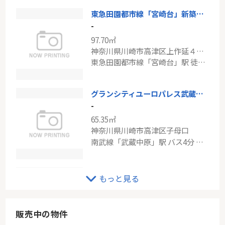
東急田園都市線「宮崎台」新築分譲
小田急線「登戸」新築分譲
-
-
97.70㎡
78.65㎡
神奈川県川崎市高津区上作延４丁目
神奈川県川崎市多摩区宿河原２丁目
東急田園都市線「宮崎台」駅 徒歩15分
南武線「登戸」駅 徒歩12分
グランシティユーロパレス武蔵中原
-
65.35㎡
神奈川県川崎市高津区子母口
南武線「武蔵中原」駅 バス4分 「岩川（神奈川県）」 停歩6分
東急田園都市線「溝の口」ザ・タワー＆パークス田園都市溝の口
もっと見る
-
76.03㎡～113.19㎡
神奈川県川崎市高津区久本３丁目
販売中の物件
東急田園都市線「溝の口」駅 徒歩14分