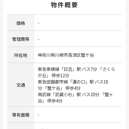
物件概要
-
価格
-
管理費等
神奈川県
川崎市高津区
蟹ケ谷
所在地
東急東横線
「
日吉
」駅 バス7分 「さくら
が丘」 停歩12分
東急田園都市線
「
溝の口
」駅 バス18
交通
分 「蟹ケ谷」 停歩4分
南武線
「
武蔵小杉
」駅 バス20分 「蟹ヶ
谷」 停歩4分
-
専有面積