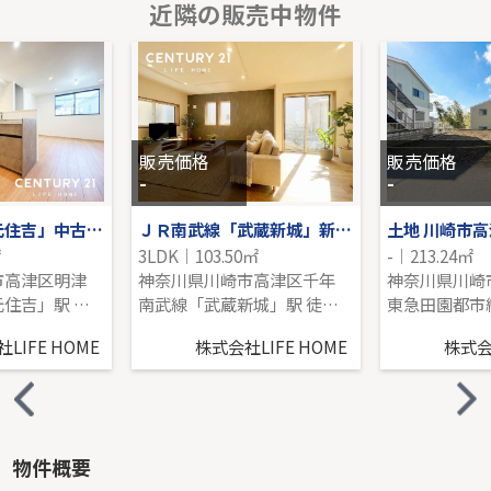
近隣の販売中物件
ＪＲ南武線「武蔵新城」中古戸建
-｜4LDK｜94.80㎡｜南
販売価格を見る
販売価格
販売価格
-
-
東急東横線「元住吉」中古戸建
ＪＲ南武線「武蔵新城」新築戸建
㎡
3LDK｜103.50㎡
-｜213.24㎡
市高津区明津
神奈川県川崎市高津区千年
東急東横線「元住吉」駅 徒歩20分
南武線「武蔵新城」駅 徒歩22分
LIFE HOME
株式会社LIFE HOME
株式会社
物件概要