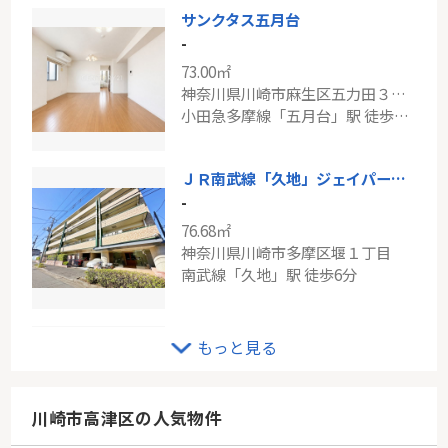
サンクタス五月台
-
73.00㎡
神奈川県川崎市麻生区五力田３丁目
小田急多摩線「五月台」駅 徒歩1分
ＪＲ南武線「久地」ジェイパーク多摩川アクエア
-
76.68㎡
神奈川県川崎市多摩区堰１丁目
南武線「久地」駅 徒歩6分
クレストフォルム鶴見ウイングステージ
もっと見る
-
71.24㎡
神奈川県横浜市鶴見区尻手１丁目
川崎市高津区の人気物件
京急本線「八丁畷」駅 徒歩8分