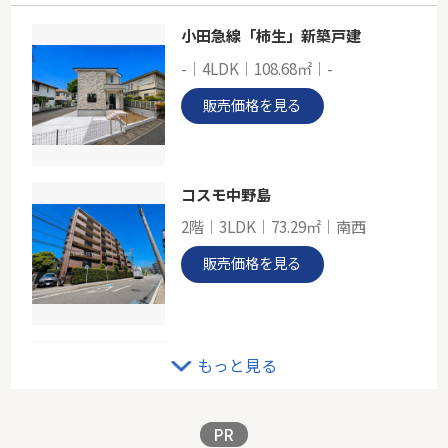
小田急線「柿生」新築戸建
ＪＲ南武線「津田山」新築戸建て
-｜4LDK｜108.68㎡｜-
-
110.55㎡
販売価格を見る
神奈川県川崎市高津区下作延５丁目
南武線「津田山」駅 徒歩2分
コスモ中野島
2階｜3LDK｜73.29㎡｜南西
販売価格を見る
グリーンライン「川和町」新築戸建
もっと見る
-｜4LDK｜105.58㎡｜東
販売価格を見る
PR