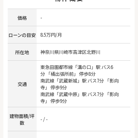
-
価格
8.5万円/月
ローンの目安
神奈川県
川崎市高津区
北野川
所在地
東急田園都市線
「
溝の口
」駅 バス6
分 「橘出張所前」 停歩8分
南武線
「
武蔵新城
」駅 バス7分 「影向
交通
寺」 停歩9分
南武線
「
武蔵中原
」駅 バス7分 「影向
寺」 停歩9分
建物面積/坪
- / -
数