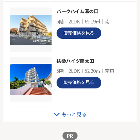
パークハイム溝の口
ヴィルクレール二子多摩川
5階｜2LDK｜65.19㎡｜南
-
70.49㎡
販売価格を見る
神奈川県川崎市高津区北見方２丁目
東急田園都市線「二子新地」駅 徒歩13分
扶桑ハイツ南太田
5階｜2LDK｜52.20㎡｜南東
販売価格を見る
ＪＲ南武線「中野島」中古戸建
もっと見る
-｜4LDK｜72.89㎡｜西
販売価格を見る
PR