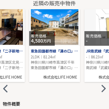
近隣の販売中物件
小田急線「新百合ヶ丘」新築戸建
-｜4LDK｜135.14㎡｜南
販売価格を見る
販売価格
販売価格
4,580
-
万円
東急田園都市線「二子新地」中古戸建
東急田園都市線「溝の口」新築戸建
JR南武線「
1㎡
2LDK｜81.24㎡
-｜86.23㎡
神奈川県川崎市高津区北見方２丁目
神奈川県川崎市高津区千年
神奈川県川崎
東急田園都市線「二子新地」駅 徒歩13分
東急田園都市線「溝の口」駅 バス18分 「能満寺」 停歩3分
LIFE HOME
株式会社LIFE HOME
株式会社
物件概要