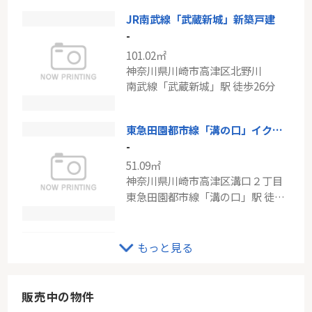
JR南武線「武蔵新城」新築戸建
東急田園都市線「高津」二子多摩川パーク・ホームズ ビューパティオ
-
-
101.02㎡
70.05㎡
神奈川県川崎市高津区北野川
神奈川県川崎市高津区二子６丁目
南武線「武蔵新城」駅 徒歩26分
東急田園都市線「高津」駅 徒歩10分
東急田園都市線「溝の口」イクシア溝の口
-
51.09㎡
神奈川県川崎市高津区溝口２丁目
東急田園都市線「溝の口」駅 徒歩5分
東急東横線「武蔵小杉」新築分譲
もっと見る
-
91.90㎡
神奈川県川崎市高津区下野毛３丁目
販売中の物件
東急東横線「武蔵小杉」駅 バス9分 「西下橋」 停歩9分