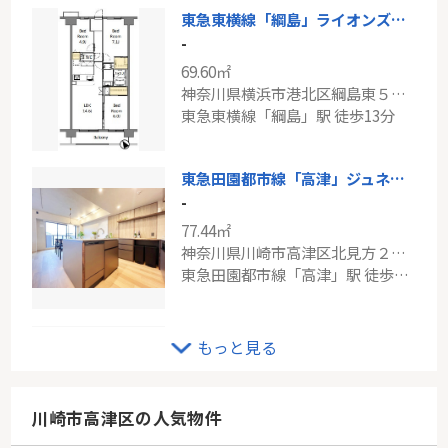
東急東横線「綱島」ライオンズガーデン綱島
-
69.60㎡
神奈川県横浜市港北区綱島東５丁目
東急東横線「綱島」駅 徒歩13分
東急田園都市線「高津」ジュネス溝の口東
-
77.44㎡
神奈川県川崎市高津区北見方２丁目
東急田園都市線「高津」駅 徒歩11分
JR横浜線「成瀬」中古戸建
もっと見る
-
110.12㎡
東京都町田市成瀬が丘３丁目
川崎市高津区の人気物件
横浜線「成瀬」駅 徒歩8分