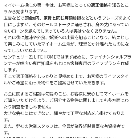
マイホーム探しの第一歩は、お客様にとっての
適正価格
を知るとこ
ろから始まります。
広告などで
頭金0円、家賃と同じ月額負担
などというフレーズをよく
目にしますが、そのセールストークに踊らされ、身の丈にあってい
ないローンを組んでしまっている人は実は少なくありません。
それは後に趣味や外食、娯楽への出費を削ることとなり、結果とし
て楽しみにしていたマイホーム生活が、理想とかけ離れたものにな
ってしまいかねません。
センチュリー21 LIFE HOMEではまず始めに、ファイナンシャルプラ
ンナーが幅広い専門知識をもとにお客様専用のライフプランを作成
します。
そこで適正価格をしっかりと見極めた上で、お客様のライフスタイ
ルやご希望に沿った物件をご提案させていただきます。
お金に関するご相談は勿論のこと、お客様に安心してマイホームを
ご購入いただけるよう、ご紹介する物件に関しましても多方面にわ
たり調査を惜しみません。
大きな会社にはできない、細やかで丁寧な対応を心掛けておりま
す。
また、弊社の営業スタッフは、全員が業界経験豊富な有資格者で
す。