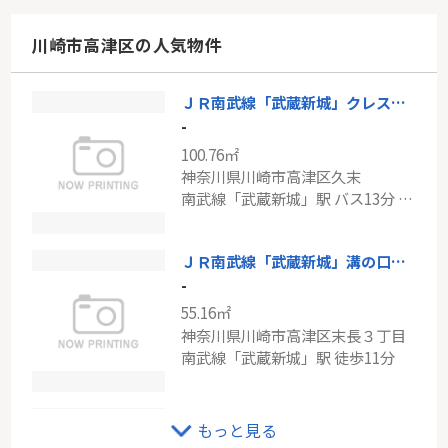
127.87㎡
神奈川県川崎市川崎区田島町
川崎市高津区の人気物件
南武線「小田栄」駅 徒歩7分
ＪＲ南武線「武蔵新城」クレストフォルム日吉レインボーズヒルサウスコート棟
京急大師線「鈴木町」新築分譲
-
-
100.76㎡
95.71㎡～97.33㎡
神奈川県川崎市高津区久末
神奈川県川崎市川崎区藤崎１丁目
南武線「武蔵新城」駅 バス13分 「蟹ヶ谷」 停歩1分
京急大師線「鈴木町」駅 徒歩6分
ＪＲ南武線「武蔵新城」溝の口南パークホームズ
-
55.16㎡
神奈川県川崎市高津区末長３丁目
南武線「武蔵新城」駅 徒歩11分
東急田園都市線「二子新地」中古戸建
もっと見る
-