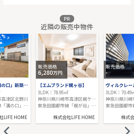
3階｜3LDK｜70.47㎡｜南西
販売価格を見る
PR
近隣の販売中物件
菅城下 新築全4棟現場
-｜3LDK｜102.77㎡｜-
販売価格を見る
販売価格
販売価格
6,280
-
万円
田園都市線「溝の口」新築分譲
【エムブランド梶ヶ谷】
ヴィルクレー
㎡
3LDK｜78.95㎡
3LDK｜70.49
市高津区北野川
神奈川県川崎市高津区梶ケ谷２丁目
東急田園都市線「溝の口」駅 バス6分 「橘出張所前」 停歩8分
東急田園都市線「梶が谷」駅 徒歩9分
LIFE HOME
株式会社LIFE HOME
株式会社