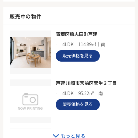
66.10㎡～109.21㎡
神奈川県川崎市高津区北見方２丁目
販売中の物件
東急田園都市線「二子新地」駅 徒歩16分
青葉区鴨志田町戸建
東急田園都市線「二子新地」新築分譲
-｜4LDK｜114.89㎡｜南
-
109.73㎡
販売価格を見る
神奈川県川崎市高津区瀬田
東急田園都市線「二子新地」駅 徒歩2分
戸建 川崎市宮前区菅生３丁目
-｜4LDK｜95.22㎡｜南
販売価格を見る
リヴァリエC棟
もっと見る