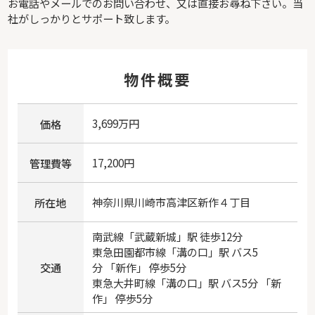
お電話やメールでのお問い合わせ、又は直接お尋ね下さい。当
社がしっかりとサポート致します。
物件概要
3,699万円
価格
17,200円
管理費等
神奈川県
川崎市高津区
新作
４丁目
所在地
南武線
「
武蔵新城
」駅 徒歩12分
東急田園都市線
「
溝の口
」駅 バス5
交通
分 「新作」 停歩5分
東急大井町線
「
溝の口
」駅 バス5分 「新
作」 停歩5分