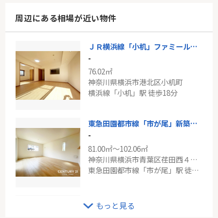
周辺にある相場が近い物件
ＪＲ横浜線「小机」ファミールガーデン横浜・小机1番館
-
76.02㎡
神奈川県横浜市港北区小机町
横浜線「小机」駅 徒歩18分
東急田園都市線「市が尾」新築分譲
-
81.00㎡～102.06㎡
神奈川県横浜市青葉区荏田西４丁目
東急田園都市線「市が尾」駅 徒歩17分
ＪＲ南武線「小田栄」新築分譲
もっと見る
-