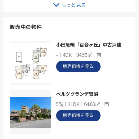
ＪＲ南武線「宿河原」宿河原パークハウス
もっと見る
-
74.07㎡
神奈川県川崎市多摩区宿河原６丁目
販売中の物件
南武線「宿河原」駅 徒歩10分
小田急線「百合ヶ丘」中古戸建
小田急線「向ヶ丘遊園」向ヶ丘遊園パーク・ホームズ弐番館
-｜4DK｜94.59㎡｜南
-
63.97㎡
販売価格を見る
神奈川県川崎市多摩区長尾２丁目
小田急小田原線「向ヶ丘遊園」駅 徒歩10分
ベルググランデ鷺沼
5階｜2LDK｜64.60㎡｜西
販売価格を見る