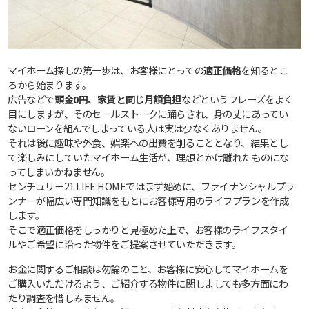
マイホーム探しの第一歩は、お客様にとっての
適正価格
を知るとこ
ろから始まります。
広告などで
頭金0円、家賃と同じ月額負担
などというフレーズをよく
目にしますが、そのセールストークに踊らされ、身の丈にあってい
ないローンを組んでしまっている人は実は少なくありません。
それは後に趣味や外食、娯楽への出費を削ることとなり、結果とし
て楽しみにしていたマイホーム生活が、理想とかけ離れたものにな
ってしまいかねません。
センチュリー21 LIFE HOMEではまず始めに、ファイナンシャルプラ
ンナーが幅広い専門知識をもとにお客様専用のライフプランを作成
します。
そこで適正価格をしっかりと見極めた上で、お客様のライフスタイ
ルやご希望に沿った物件をご提案させていただきます。
お金に関するご相談は勿論のこと、お客様に安心してマイホームを
ご購入いただけるよう、ご紹介する物件に関しましても多方面にわ
たり調査を惜しみません。