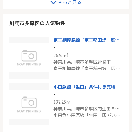
もっと見る
-
59.92㎡
神奈川県横浜市港北区樽町２丁目867
川崎市多摩区の人気物件
東急新横浜線「新綱島」駅 徒歩9分
京王相模原線「京王稲田堤」庭付き中古戸建
戸建 横浜市西区久保町
-
-
76.95㎡
89.37㎡
神奈川県川崎市多摩区菅城下
神奈川県横浜市西区久保町
京王相模原線「京王稲田堤」駅 徒歩11分
相鉄本線「西横浜」駅 徒歩9分
小田急線「生田」条件付き売地
-
137.25㎡
神奈川県川崎市多摩区南生田５丁目
小田急小田原線「生田」駅 バス4分 「長沢団地」 停歩5分