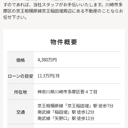
すのであれば、当社スタッフがお手伝いいたします。川崎市多
摩区の京王相模原線京王稲田堤周辺にある不動産のことならお
任せ下さい。
物件概要
4,380万円
価格
11.3万円/月
ローンの目安
神奈川県
川崎市多摩区
菅
４丁目
所在地
京王相模原線
「
京王稲田堤
」駅 徒歩7分
交通
南武線
「
稲田堤
」駅 徒歩12分
南武線
「
矢野口
」駅 徒歩11分