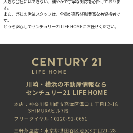
大きな会社にはできない、細やかで丁寧な対応を心掛けておりま
す。
また、弊社の営業スタッフは、全員が業界経験豊富な有資格者で
す。
どうぞ安心してセンチュリー21 LIFE HOMEにお任せください。
川崎・横浜の不動産情報なら
センチュリー21 LIFE HOME
本店：神奈川県川崎市高津区溝口１丁目12-18
SHIMURAビル7階
フリーダイヤル：0120-91-0651
三軒茶屋店：東京都世田谷区池尻3丁目21-28