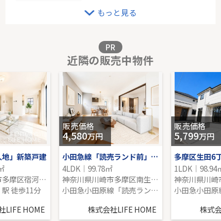
京王線「西調布」新築戸建て
もっと見る
-｜1LDK｜43.93㎡｜南
販売価格を見る
PR
近隣の販売中物件
日神デュオステージ三ツ沢公園
1階｜1LDK｜50.17㎡｜西
販売価格を見る
販売価格
販売価格
4,580
5,799
万円
万円
久地」新築戸建
小田急線「読売ランド前」新築戸建
多摩区生田6
6㎡
4LDK｜99.78㎡
1LDK｜98.94
神奈川県川崎市多摩区宿河原７丁目
神奈川県川崎市多摩区南生田３丁目
駅 徒歩11分
小田急小田原線「読売ランド前」駅 徒歩20分
LIFE HOME
株式会社LIFE HOME
株式会社