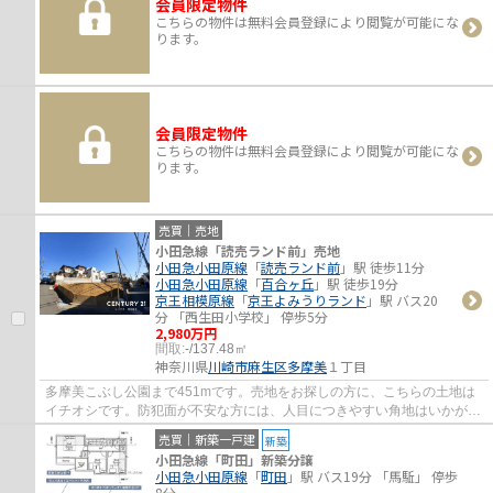
会員限定物件
こちらの物件は無料会員登録により閲覧が可能にな
ります。
会員限定物件
こちらの物件は無料会員登録により閲覧が可能にな
ります。
売買｜売地
小田急線「読売ランド前」売地
小田急小田原線
「
読売ランド前
」駅 徒歩11分
小田急小田原線
「
百合ヶ丘
」駅 徒歩19分
京王相模原線
「
京王よみうりランド
」駅 バス20
分 「西生田小学校」 停歩5分
2,980万円
間取:
-/137.48㎡
神奈川県
川崎市麻生区
多摩美
１丁目
多摩美こぶし公園まで451mです。売地をお探しの方に、こちらの土地は
イチオシです。防犯面が不安な方には、人目につきやすい角地はいかがで
しょうか。土地面積は137.48㎡(公簿)でござ...
売買｜新築一戸建
新築
小田急線「町田」新築分譲
小田急小田原線
「
町田
」駅 バス19分 「馬駈」 停歩
8分