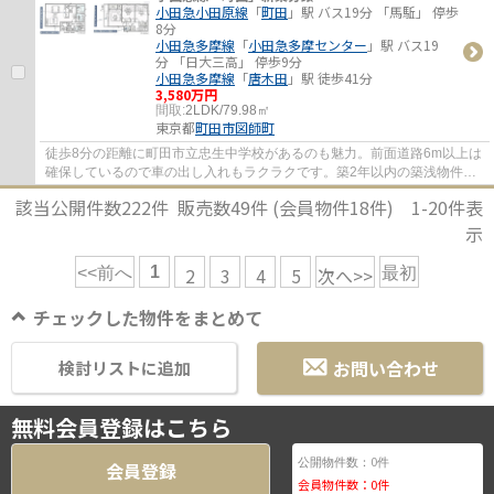
小田急小田原線
「
町田
」駅 バス19分 「馬駈」 停歩
8分
小田急多摩線
「
小田急多摩センター
」駅 バス19
分 「日大三高」 停歩9分
小田急多摩線
「
唐木田
」駅 徒歩41分
3,580万円
間取:
2LDK/79.98㎡
東京都
町田市
図師町
徒歩8分の距離に町田市立忠生中学校があるのも魅力。前面道路6m以上は
確保しているので車の出し入れもラクラクです。築2年以内の築浅物件で
す。一生に一度のマイホーム探しは、ぜひ新...
該当公開件数
222
件 販売数
49
件 (会員物件
18
件)
1-20
件表
示
1
2
3
4
5
次へ>>
<<前へ
最初
チェックした物件をまとめて
お問い合わせ
検討リストに追加
無料会員登録はこちら
0
公開物件数：
件
会員登録
会員物件数：
0
件