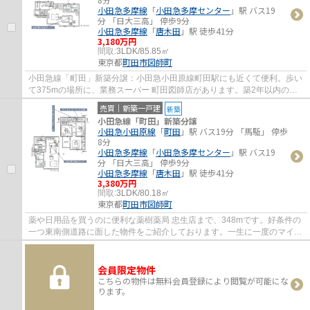
小田急多摩線
「
小田急多摩センター
」駅 バス19
分 「日大三高」 停歩9分
小田急多摩線
「
唐木田
」駅 徒歩41分
3,180万円
間取:
3LDK/85.85㎡
東京都
町田市
図師町
小田急線「町田」新築分譲：小田急小田原線町田駅にも近くて便利。歩い
て375mの場所に、業務スーパー 町田図師店があります。築2年以内の物
件ですので、外観もキレイです。多くの方か...
売買｜新築一戸建
新築
小田急線「町田」新築分譲
小田急小田原線
「
町田
」駅 バス19分 「馬駈」 停歩
8分
小田急多摩線
「
小田急多摩センター
」駅 バス19
分 「日大三高」 停歩9分
小田急多摩線
「
唐木田
」駅 徒歩41分
3,380万円
間取:
3LDK/80.18㎡
東京都
町田市
図師町
薬や日用品を買うのに便利な薬樹薬局 忠生店まで、348mです。好条件の
一つ東南側道路に面した物件をご紹介しております。一生に一度のマイホ
ーム探しは、ぜひ新築戸建てで。不動産の購...
会員限定物件
こちらの物件は無料会員登録により閲覧が可能にな
ります。