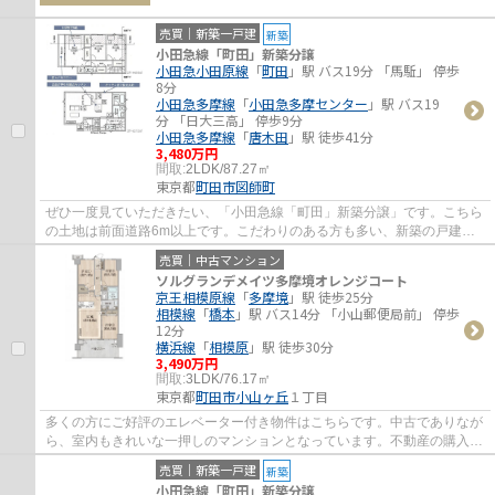
売買｜新築一戸建
新築
小田急線「町田」新築分譲
小田急小田原線
「
町田
」駅 バス19分 「馬駈」 停歩
8分
小田急多摩線
「
小田急多摩センター
」駅 バス19
分 「日大三高」 停歩9分
小田急多摩線
「
唐木田
」駅 徒歩41分
3,480万円
間取:
2LDK/87.27㎡
東京都
町田市
図師町
ぜひ一度見ていただきたい、「小田急線「町田」新築分譲」です。こちら
の土地は前面道路6m以上です。こだわりのある方も多い、新築の戸建て
物件となっております。築2年以内の物件です...
売買｜中古マンション
ソルグランデメイツ多摩境オレンジコート
京王相模原線
「
多摩境
」駅 徒歩25分
相模線
「
橋本
」駅 バス14分 「小山郵便局前」 停歩
12分
横浜線
「
相模原
」駅 徒歩30分
3,490万円
間取:
3LDK/76.17㎡
東京都
町田市
小山ヶ丘
１丁目
多くの方にご好評のエレベーター付き物件はこちらです。中古でありなが
ら、室内もきれいな一押しのマンションとなっています。不動産の購入を
検討しているなら、不動産会社をしっかり...
売買｜新築一戸建
新築
小田急線「町田」新築分譲