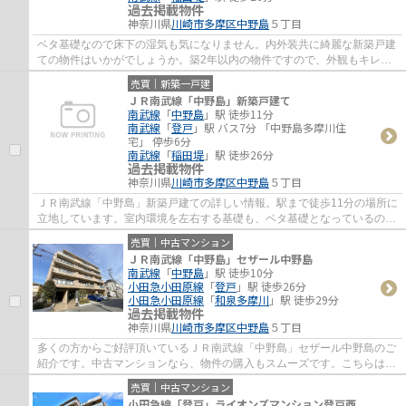
過去掲載物件
神奈川県
川崎市多摩区
中野島
５丁目
ベタ基礎なので床下の湿気も気になりません。内外装共に綺麗な新築戸建
ての物件はいかがでしょうか。築2年以内の物件ですので、外観もキレイ
です。駅まで徒歩11分と少し離れた物件です...
売買｜新築一戸建
ＪＲ南武線「中野島」新築戸建て
南武線
「
中野島
」駅 徒歩11分
南武線
「
登戸
」駅 バス7分 「中野島多摩川住
宅」 停歩6分
南武線
「
稲田堤
」駅 徒歩26分
過去掲載物件
神奈川県
川崎市多摩区
中野島
５丁目
ＪＲ南武線「中野島」新築戸建ての詳しい情報。駅まで徒歩11分の場所に
立地しています。室内環境を左右する基礎も、ベタ基礎となっているので
安心です。築2年以内の物件ですので、外観...
売買｜中古マンション
ＪＲ南武線「中野島」セザール中野島
南武線
「
中野島
」駅 徒歩10分
小田急小田原線
「
登戸
」駅 徒歩26分
小田急小田原線
「
和泉多摩川
」駅 徒歩29分
過去掲載物件
神奈川県
川崎市多摩区
中野島
５丁目
多くの方からご好評頂いているＪＲ南武線「中野島」セザール中野島のご
紹介です。中古マンションなら、物件の購入もスムーズです。こちらはエ
レベーター付き物件です。駅から徒歩10分...
売買｜中古マンション
小田急線「登戸」ライオンズマンション登戸西