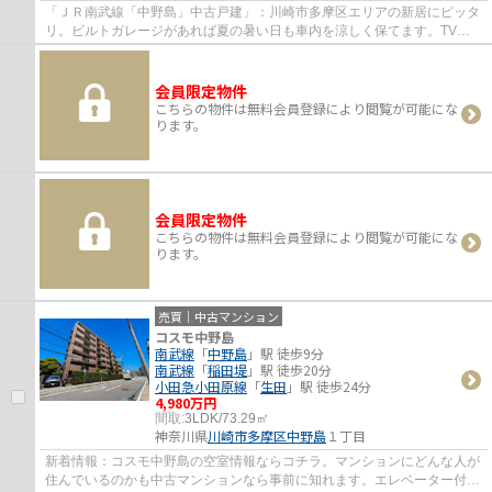
「ＪＲ南武線「中野島」中古戸建」：川崎市多摩区エリアの新居にピッタ
リ。ビルトガレージがあれば夏の暑い日も車内を涼しく保てます。TVイ
ンターホン付きでお子様のお留守番も安心で...
会員限定物件
こちらの物件は無料会員登録により閲覧が可能にな
ります。
会員限定物件
こちらの物件は無料会員登録により閲覧が可能にな
ります。
売買｜中古マンション
コスモ中野島
南武線
「
中野島
」駅 徒歩9分
南武線
「
稲田堤
」駅 徒歩20分
小田急小田原線
「
生田
」駅 徒歩24分
4,980万円
間取:
3LDK/73.29㎡
神奈川県
川崎市多摩区
中野島
１丁目
新着情報：コスモ中野島の空室情報ならコチラ。マンションにどんな人が
住んでいるのかも中古マンションなら事前に知れます。エレベーター付き