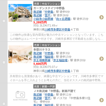
の物件なので、重い荷物を運ぶ時に便利で...
売買｜中古マンション
ガーデンステイツ中野島
南武線
「
中野島
」駅 徒歩6分
南武線
「
登戸
」駅 徒歩26分
小田急小田原線
「
向ヶ丘遊園
」駅 徒歩25分
5,299万円
間取:
3LDK/71.49㎡
神奈川県
川崎市多摩区
中野島
４丁目
この物件は快適な室内環境が魅力の中古マンションとなっています。こち
らの物件はエレベーター付きです。川崎市多摩区で不動産をお探しなら、
地域に密着した当社にお任せ下さい。信頼...
売買｜中古マンション
多摩川テラス
南武線
「
中野島
」駅 徒歩3分
南武線
「
稲田堤
」駅 徒歩15分
京王相模原線
「
京王稲田堤
」駅 徒歩20分
5,600万円
間取:
3LDK/75.07㎡
神奈川県
川崎市多摩区
中野島
１丁目
共有部分も清潔感があり、綺麗な中古マンションです。川崎市多摩区でマ
イホームを手に入れようとお考えの方に、当社オススメの南武線中野島周
辺物件をご紹介致します。多くの物件情報...
売買｜新築一戸建
ＪＲ南武線「中野島」新築戸建て
南武線
「
中野島
」駅 徒歩11分
南武線
「
登戸
」駅 バス7分 「中野島多摩川住
宅」 停歩6分
南武線
「
稲田堤
」駅 徒歩26分