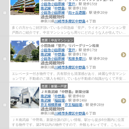
小田急小田原線
「
登戸
」駅 徒歩15分
南武線
「
中野島
」駅 徒歩13分
小田急小田原線
「
向ヶ丘遊園
」駅 徒歩20分
過去掲載物件
神奈川県
川崎市多摩区
中野島
４丁目
多くの方からご好評頂いている小田急線「登戸」ライオンズマンション登
戸西のご紹介です。中古マンションなら周りにどのような人が住んでいる
かも知ることができます。あると何かと便...
売買｜中古マンション
小田急線「登戸」リバーグリーン和泉
小田急小田原線
「
登戸
」駅 徒歩17分
南武線
「
中野島
」駅 徒歩17分
小田急小田原線
「
和泉多摩川
」駅 徒歩20分
過去掲載物件
神奈川県
川崎市多摩区
中野島
５丁目
エレベーター付き物件です。共有部分も清潔感があり、綺麗な中古マンシ
ョンです。不動産のご購入を検討しているが不動産の知識がなくて不安だ
と思う方でも、経験豊富な当社スタッフが...
売買｜新築一戸建
ＪＲ南武線「中野島」新築分譲
南武線
「
中野島
」駅 徒歩6分
南武線
「
稲田堤
」駅 徒歩24分
京王相模原線
「
京王稲田堤
」駅 徒歩28分
過去掲載物件
神奈川県
川崎市多摩区
中野島
６丁目
ＪＲ南武線「中野島」新築分譲の詳しい情報。駅から徒歩6分圏内に位置
する物件です。築2年以内の物件ですので、外観もキレイです。こちらは