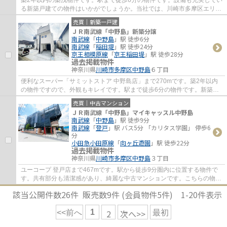
築2年以内の築浅物件です。駅まで徒歩6分の物件です。設備も充実してい
る新築戸建ての物件はいかがでしょうか。当社では、川崎市多摩区エリア
や南武線中野島付近での一戸建て情報をご...
売買｜新築一戸建
ＪＲ南武線「中野島」新築分譲
南武線
「
中野島
」駅 徒歩6分
南武線
「
稲田堤
」駅 徒歩24分
京王相模原線
「
京王稲田堤
」駅 徒歩28分
過去掲載物件
神奈川県
川崎市多摩区
中野島
６丁目
便利なスーパー「サミットストア 中野島店」まで270mです。築2年以内
の物件ですので、外観もキレイです。駅まで徒歩6分の物件です。新築の
戸建て物件です。不動産の購入は、人生の中で...
売買｜中古マンション
ＪＲ南武線「中野島」マイキャッスル中野島
南武線
「
中野島
」駅 徒歩9分
南武線
「
登戸
」駅 バス5分 「カリタス学園」 停歩6
分
小田急小田原線
「
向ヶ丘遊園
」駅 徒歩22分
過去掲載物件
神奈川県
川崎市多摩区
中野島
３丁目
ユーコープ 登戸店まで467mです。駅から徒歩9分圏内に位置する物件で
す。共有部分も清潔感があり、綺麗な中古マンションです。こちらの物件
はエレベーター付きです。川崎市多摩区で不...
該当公開件数
26
件 販売数
9
件 (会員物件
5
件)
1-20
件表示
1
2
次へ>>
<<前へ
最初