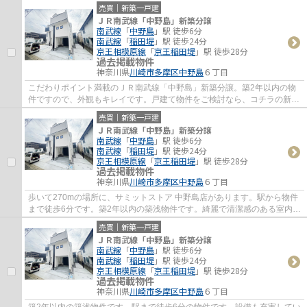
清潔感のある新築戸建て物件です。川崎市多...
売買｜新築一戸建
ＪＲ南武線「中野島」新築分譲
南武線
「
中野島
」駅 徒歩6分
南武線
「
稲田堤
」駅 徒歩24分
京王相模原線
「
京王稲田堤
」駅 徒歩28分
過去掲載物件
神奈川県
川崎市多摩区
中野島
６丁目
こだわりポイント満載のＪＲ南武線「中野島」新築分譲。築2年以内の物
件ですので、外観もキレイです。戸建て物件をご検討なら、コチラの新築
の物件をご覧ください。駅まで徒歩6分の場...
売買｜新築一戸建
ＪＲ南武線「中野島」新築分譲
南武線
「
中野島
」駅 徒歩6分
南武線
「
稲田堤
」駅 徒歩24分
京王相模原線
「
京王稲田堤
」駅 徒歩28分
過去掲載物件
神奈川県
川崎市多摩区
中野島
６丁目
歩いて270mの場所に、サミットストア 中野島店があります。駅から物件
まで徒歩6分です。築2年以内の築浅物件です。綺麗で清潔感のある室内が
新築戸建ての特徴です。川崎市多摩区に特化...
売買｜新築一戸建
ＪＲ南武線「中野島」新築分譲
南武線
「
中野島
」駅 徒歩6分
南武線
「
稲田堤
」駅 徒歩24分
京王相模原線
「
京王稲田堤
」駅 徒歩28分
過去掲載物件
神奈川県
川崎市多摩区
中野島
６丁目