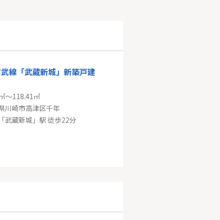
南武線「武蔵新城」新築戸建
5㎡～118.41㎡
県川崎市高津区千年
「武蔵新城」駅 徒歩22分
急線「鶴川」新築分譲
8㎡
町田市鶴川４丁目
小田急小田原線「鶴川」駅 バス10分 「和光学園（東京都）」 停歩3分