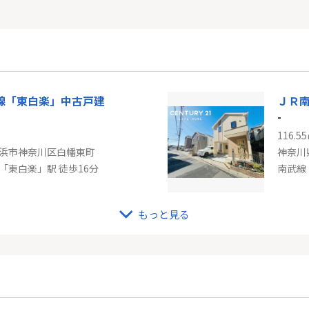
線「東白楽」中古戸建
ＪＲ
-
116.5
浜市神奈川区白幡東町
神奈川
「東白楽」駅 徒歩16分
南武線
もっと見る
ＪＲ南武線「武蔵新城」ネバーランド武蔵新城
小田
-
104.2
崎市高津区新作２丁目
東京都
蔵新城」駅 徒歩19分