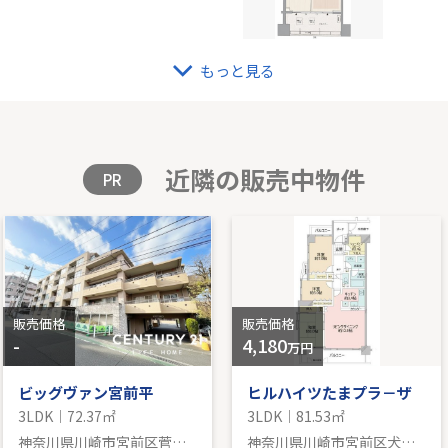
もっと見る
ライン「高田」中古戸建
グラ
70.64㎡｜東
4階｜3
格を見る
販
近隣の販売中物件
PR
販売価格
販売価格
-
4,180
万円
ビッグヴァン宮前平
ヒルハイツたまプラ－ザ
3LDK｜72.37㎡
3LDK｜81.53㎡
神奈川県川崎市宮前区菅生２丁目
神奈川県川崎市宮前区犬蔵３丁目