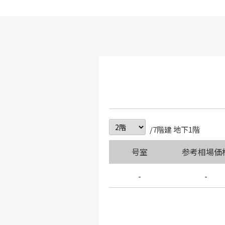
/7階建 地下1階
号室
参考相場価
-
-