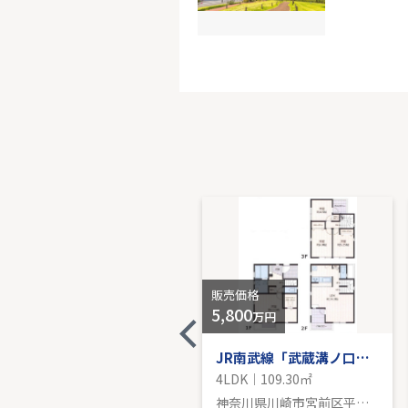
グリーン
-｜3LDK｜
販売価
販売価格
販売価格
4,530
5,800
万円
万円
東急田園都市線「鷺沼」新築戸建
JR南武線「武蔵溝ノ口」中古戸建
4LDK｜111.46㎡
4LDK｜109.30㎡
神奈川県川崎市宮前区南野川２丁目
神奈川県川崎市宮前区平２丁目