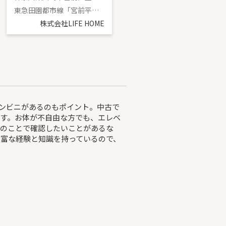
東急田園都市線「宮前平」駅 徒歩6分
東急田園都市線「梶が谷」駅 バス8分 「山下」 停歩4分
株式会社LIFE HOME
株式会社LIFE HOME
コンビニがあるのもポイント。中古で
す。お体が不自由な方でも、エレベ
産のことで確認したいことがあるな
富な経験と知識を持っているので、