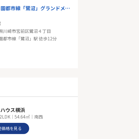
東急田園都市線「鷺沼」グランドメゾン鷺沼ザ・ヴィラ
㎡
県川崎市宮前区鷺沼４丁目
園都市線「鷺沼」駅 徒歩12分
田園都市線「溝の口」売地
㎡
県川崎市宮前区野川本町１丁目
東急田園都市線「溝の口」駅 バス11分 「新作八幡下」 停歩7分
ィハウス横浜
2LDK｜54.64㎡｜南西
売価格を見る