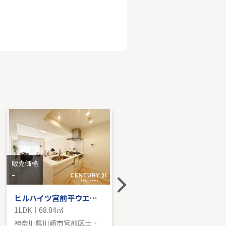
ンイーグル川崎駅前通
LDK｜54.20㎡｜南西
売価格を見る
販売価格
販売価格
-
4,380
万円
ヒルハイツ宮前平ウエスト
東急田園都市線「梶が谷」新築戸建て
1LDK｜68.84㎡
3LDK｜111.05㎡
神奈川県川崎市宮前区土橋１丁目
神奈川県川崎市宮前区西野川２丁目