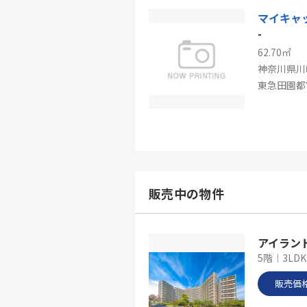
マイキャ
-
62.70㎡
神奈川県川
東急田園
-
101.85㎡
神奈川県川
販売中の物件
東急田園都
アイラン
5階｜3LDK
販売価