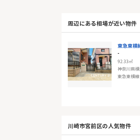
周辺にある相場が近い物件
東急東横
-
92.33㎡
神奈川県横
東急東横線
-
93.22㎡
神奈川県川
川崎市宮前区の人気物件
南武線「武