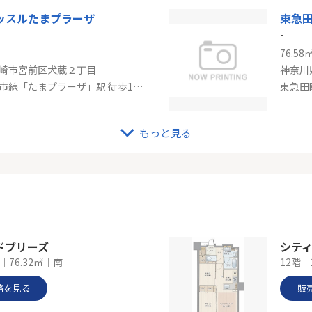
ッスルたまプラーザ
-
76.58
崎市宮前区犬蔵２丁目
神奈川
東急田園都市線「たまプラーザ」駅 徒歩16分
東急田
もっと見る
都市線「宮前平」中古戸建
東急
-
65.25
崎市宮前区東有馬１丁目
神奈川
市線「宮前平」駅 徒歩20分
ドブリーズ
シテ
｜76.32㎡｜南
12階｜
格を見る
販