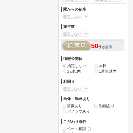
駅からの徒歩
築年数
50
件が該当
情報公開日
指定しない
本日
3日以内
1週間以内
利回り
画像・動画あり
画像あり
動画あり
パノラマあり
こだわり条件
ペット相談
(-)