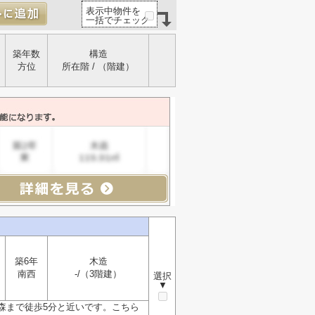
表示中物件を
一括でチェック
築年数
構造
方位
所在階 / （階建）
築6年
木造
南西
-/（3階建）
選択
▼
森まで徒歩5分と近いです。こちら