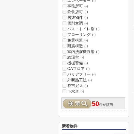
エレベーター
(-)
事務所可
(-)
飲食店可
(-)
居抜物件
(-)
個別空調
(-)
バス・トイレ別
(-)
フローリング
(-)
免震構造
(-)
耐震構造
(-)
室内洗濯機置場
(-)
給湯室
(-)
機械警備
(-)
OAフロア
(-)
バリアフリー
(-)
外断熱工法
(-)
都市ガス
(-)
下水道
(-)
50
件が該当
新着物件