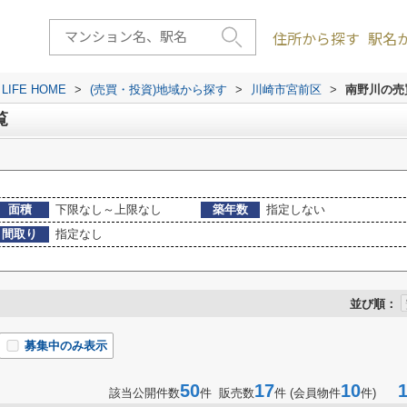
住所から探す
駅名
FE HOME
>
(売買・投資)地域から探す
>
川崎市宮前区
>
南野川の売
覧
面積
下限なし～上限なし
築年数
指定しない
間取り
指定なし
並び順：
募集中のみ表示
50
17
10
1-
該当公開件数
件 販売数
件 (会員物件
件)