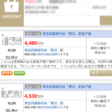
東急田園都市線「鷺沼」新築戸建
新築一戸建
4,480
万円
バス15分
和田八幡宮下
東急田園都市線
「
鷺沼
」駅
4LDK
停歩1分
神奈川県
川崎市宮前区
南野川
２丁目
111.02㎡
こちらは清潔感のある新築戸建て物件です。新生活を迎える際は、4LDKの
確認できる、TVインターホン付きです。トイレが2ヶ所にあるので複数人でも快
東急田園都市線「鷺沼」新築戸建
新築一戸建
4,530
万円
バス15分
和田八幡宮下
東急田園都市線
「
鷺沼
」駅
4LDK
停歩1分
神奈川県
川崎市宮前区
南野川
２丁目
111.46㎡