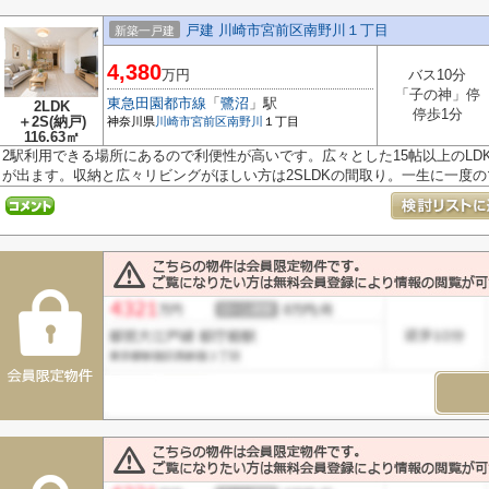
戸建 川崎市宮前区南野川１丁目
新築一戸建
4,380
万円
バス10分
「子の神」停
東急田園都市線
「
鷺沼
」駅
2LDK
停歩1分
＋2S(納戸)
神奈川県
川崎市宮前区
南野川
１丁目
116.63㎡
2駅利用できる場所にあるので利便性が高いです。広々とした15帖以上のLD
が出ます。収納と広々リビングがほしい方は2SLDKの間取り。一生に一度のマ