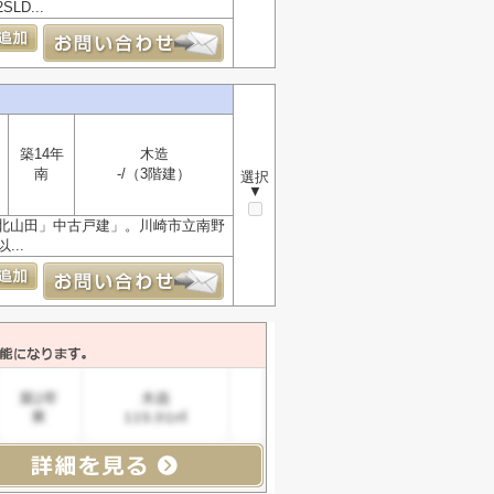
D...
築14年
木造
南
-/（3階建）
選択
▼
北山田」中古戸建」。川崎市立南野
..