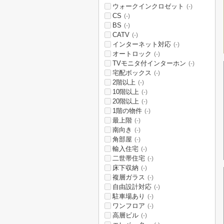
ウォークインクロゼット
(-)
CS
(-)
BS
(-)
CATV
(-)
インターネット対応
(-)
オートロック
(-)
TVモニタ付インターホン
(-)
宅配ボックス
(-)
2階以上
(-)
10階以上
(-)
20階以上
(-)
1階の物件
(-)
最上階
(-)
南向き
(-)
角部屋
(-)
輸入住宅
(-)
二世帯住宅
(-)
床下収納
(-)
複層ガラス
(-)
自由設計対応
(-)
駐車場あり
(-)
ワンフロア
(-)
高層ビル
(-)