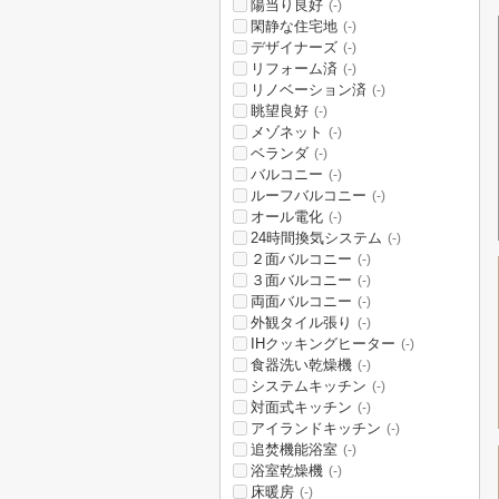
陽当り良好
(-)
閑静な住宅地
(-)
デザイナーズ
(-)
リフォーム済
(-)
リノベーション済
(-)
眺望良好
(-)
メゾネット
(-)
ベランダ
(-)
バルコニー
(-)
ルーフバルコニー
(-)
オール電化
(-)
24時間換気システム
(-)
２面バルコニー
(-)
３面バルコニー
(-)
両面バルコニー
(-)
外観タイル張り
(-)
IHクッキングヒーター
(-)
食器洗い乾燥機
(-)
システムキッチン
(-)
対面式キッチン
(-)
アイランドキッチン
(-)
追焚機能浴室
(-)
浴室乾燥機
(-)
床暖房
(-)