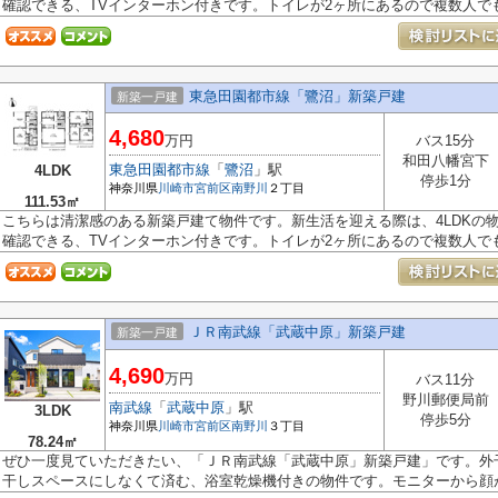
確認できる、TVインターホン付きです。トイレが2ヶ所にあるので複数人でも快
東急田園都市線「鷺沼」新築戸建
新築一戸建
4,680
万円
バス15分
和田八幡宮下
東急田園都市線
「
鷺沼
」駅
4LDK
停歩1分
神奈川県
川崎市宮前区
南野川
２丁目
111.53㎡
こちらは清潔感のある新築戸建て物件です。新生活を迎える際は、4LDKの
確認できる、TVインターホン付きです。トイレが2ヶ所にあるので複数人でも快
ＪＲ南武線「武蔵中原」新築戸建
新築一戸建
4,690
万円
バス11分
野川郵便局前
南武線
「
武蔵中原
」駅
3LDK
停歩5分
神奈川県
川崎市宮前区
南野川
３丁目
78.24㎡
ぜひ一度見ていただきたい、「ＪＲ南武線「武蔵中原」新築戸建」です。外
干しスペースにしなくて済む、浴室乾燥機付きの物件です。モニターから顔が.