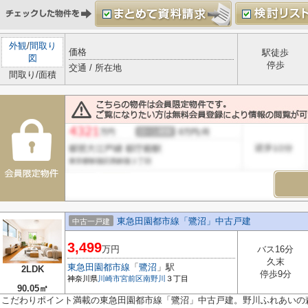
外観
/
間取り
価格
駅徒歩
図
停歩
交通 / 所在地
間取り/面積
東急田園都市線「鷺沼」中古戸建
中古一戸建
3,499
万円
バス16分
久末
東急田園都市線
「
鷺沼
」駅
2LDK
停歩9分
神奈川県
川崎市宮前区
南野川
３丁目
90.05㎡
こだわりポイント満載の東急田園都市線「鷺沼」中古戸建。野川ふれあいの