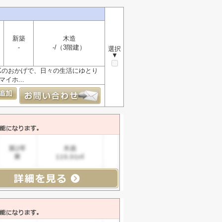
新築
木造
-
-/（3階建）
選択
▼
Kのおかげで、日々の生活にゆとり
イホ...