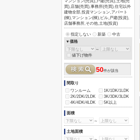
マンション(売買),戸建(売買),土地(売
買),店舗(売買),事務所(売買),住宅以外
建物全部,投資マンション,アパート
(棟),マンション(棟),ビル,戸建(投資),
店舗事務所,その他,土地(投資)
指定しない
新築
中古
▼価格
～
値下げ物件
50
件が該当
間取り
ワンルーム
1K/1DK/1LDK
2K/2DK/2LDK
3K/3DK/3LDK
4K/4DK/4LDK
5K以上
面積
～
土地面積
～