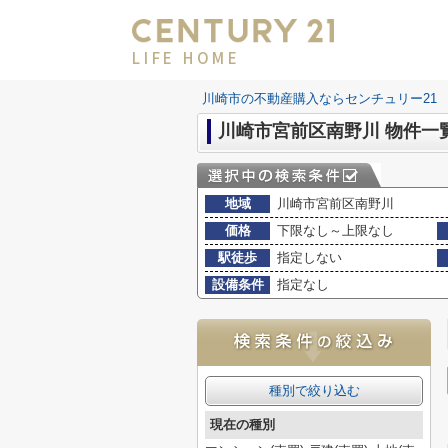
LIFE HOME
川崎市の不動産購入ならセンチュリー21 LI
川崎市宮前区南野川 物件一
地域
川崎市宮前区南野川
価格
下限なし～上限なし
駅徒歩
指定しない
設備条件
指定なし
種別で絞り込む
現在の種別