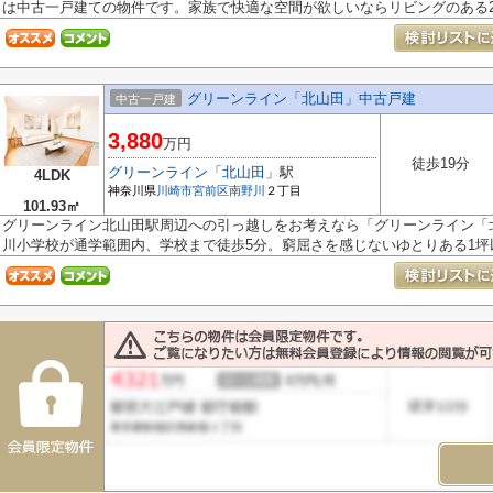
は中古一戸建ての物件です。家族で快適な空間が欲しいならリビングのある2SL
グリーンライン「北山田」中古戸建
中古一戸建
3,880
万円
徒歩19分
グリーンライン
「
北山田
」駅
4LDK
神奈川県
川崎市宮前区
南野川
２丁目
101.93㎡
グリーンライン北山田駅周辺への引っ越しをお考えなら「グリーンライン「
川小学校が通学範囲内、学校まで徒歩5分。窮屈さを感じないゆとりある1坪以.