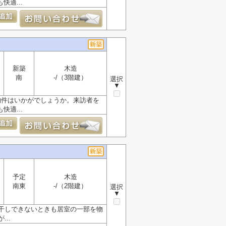
適...
新築
木造
南
-/（3階建）
選択
▼
物件はいかがでしょうか。来訪者を
適...
予定
木造
南東
-/（2階建）
選択
▼
干しできないときも居室の一部を物
..