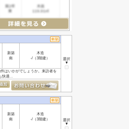
新築
木造
南
-/（3階建）
選択
▼
物件はいかがでしょうか。来訪者を
適...
新築
木造
南
-/（3階建）
選択
▼