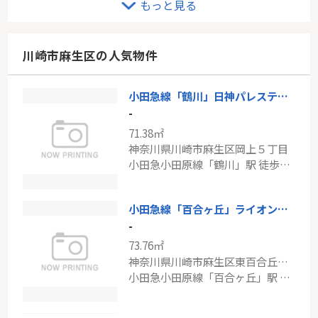
もっと見る
-
80.00㎡
東京都稲城市東長沼
川崎市麻生区の人気物件
南武線「稲城長沼」駅 徒歩7分
小田急線「鶴川」日神パレステージ鶴川
ＪＲ東海道本線「川崎」中古戸建
-
-
71.38㎡
80.73㎡
神奈川県川崎市麻生区岡上５丁目
神奈川県横浜市鶴見区江ケ崎町
小田急小田原線「鶴川」駅 徒歩10分
東海道本線「川崎」駅 バス10分 「江ヶ崎」 停歩5分
小田急線「百合ヶ丘」ライオンズテラス百合ヶ丘
-
73.76㎡
神奈川県川崎市麻生区東百合丘１丁目
小田急小田原線「百合ヶ丘」駅 徒歩17分