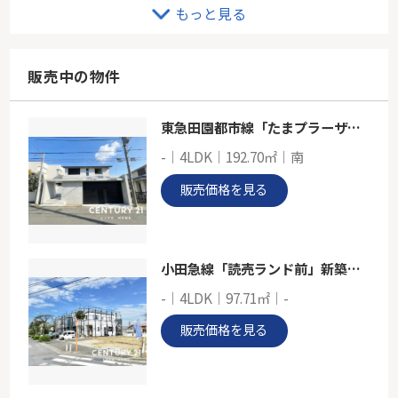
小田急線「柿生」新築戸建て
もっと見る
-
94.39㎡～99.36㎡
神奈川県川崎市麻生区王禅寺東６丁目
販売中の物件
小田急小田原線「柿生」駅 バス7分 「東柿生小学校」 停歩4分
東急田園都市線「たまプラーザ」中古戸建
小田急線「柿生」中古戸建
-｜4LDK｜192.70㎡｜南
-
78.66㎡
販売価格を見る
神奈川県川崎市麻生区王禅寺東３丁目
小田急小田原線「柿生」駅 バス12分 「裏門坂」 停歩1分
小田急線「読売ランド前」新築戸建て
-｜4LDK｜97.71㎡｜-
販売価格を見る