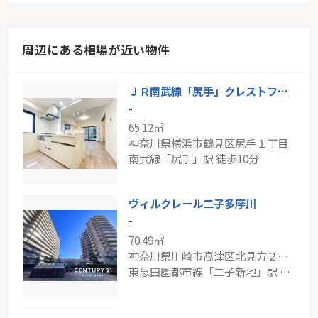
周辺にある相場が近い物件
ＪＲ南武線「尻手」クレストフォルム鶴見ウッドスクエア
-
65.12㎡
神奈川県横浜市鶴見区尻手１丁目
南武線「尻手」駅 徒歩10分
ヴィルクレール二子多摩川
-
70.49㎡
神奈川県川崎市高津区北見方２丁目
東急田園都市線「二子新地」駅 徒歩13分
ＪＲ南武線「稲城長沼」中古戸建