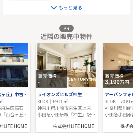
リステージパルティエミリュー
もっと見る
2階｜3LDK｜57.56㎡｜南東
販売価格を見る
PR
近隣の販売中物件
グリーンライン「東山田」新築戸建
-｜4LDK｜101.43㎡｜南
販売価格を見る
販売価格
販売価格
-
3,199
万円
小田急線「百合ヶ丘」中古戸建
ライオンズヒルズ柿生
アーバンフォ
9㎡
3LDK｜69.10㎡
3LDK｜70.81
神奈川県川崎市麻生区高石４丁目
神奈川県川崎市麻生区上麻生６丁目
小田急小田原線「百合ヶ丘」駅 徒歩8分
小田急小田原線「柿生」駅 徒歩7分
LIFE HOME
株式会社LIFE HOME
株式会社