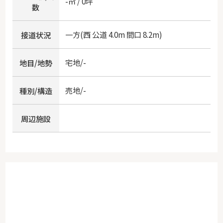
-㎡ / 0坪
数
一方(西 公道 4.0m 間口 8.2m)
接道状況
宅地/-
地目/地勢
売地/-
種別/構造
周辺施設