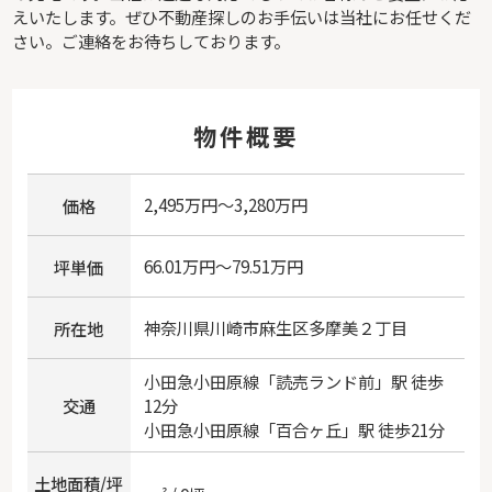
えいたします。ぜひ不動産探しのお手伝いは当社にお任せくだ
さい。ご連絡をお待ちしております。
物件概要
2,495万円～3,280万円
価格
66.01万円～79.51万円
坪単価
神奈川県
川崎市麻生区
多摩美
２丁目
所在地
小田急小田原線
「
読売ランド前
」駅 徒歩
交通
12分
小田急小田原線
「
百合ヶ丘
」駅 徒歩21分
土地面積/坪