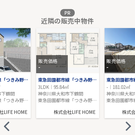
販売価格を見る
PR
近隣の販売中物件
東急田園都市線「鷺沼」新築分譲
-｜4LDK｜96.46㎡｜南西
販売価格を見る
販売価格
販売価格
-
-
東急田園都市線「つきみ野」新築戸建
東急田園都市線「つきみ野」新築分譲
㎡
3LDK｜95.84㎡
-｜181.02㎡
市下鶴間
神奈川県大和市下鶴間
東急田園都市線「つきみ野」駅 徒歩12分
東急田園都市線「つきみ野」駅 徒歩11分
LIFE HOME
株式会社LIFE HOME
株式会社