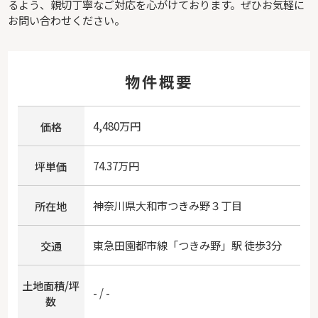
るよう、親切丁寧なご対応を心がけております。ぜひお気軽に
お問い合わせください。
物件概要
4,480万円
価格
74.37万円
坪単価
神奈川県
大和市
つきみ野
３丁目
所在地
東急田園都市線
「
つきみ野
」駅 徒歩3分
交通
土地面積/坪
- / -
数