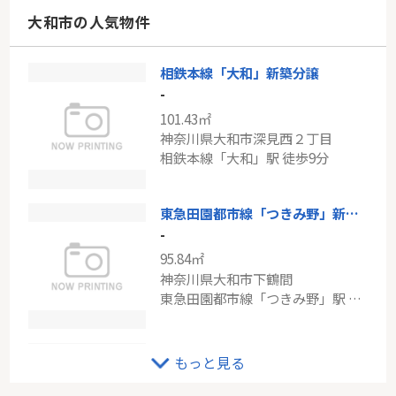
神奈川県横浜市鶴見区市場上町
大和市の人気物件
南武線「八丁畷」駅 徒歩4分
相鉄本線「大和」新築分譲
小田急線「鶴川」新築戸建て
-
-
101.43㎡
105.99㎡
神奈川県大和市深見西２丁目
東京都町田市能ヶ谷７丁目
相鉄本線「大和」駅 徒歩9分
小田急小田原線「鶴川」駅 徒歩24分
東急田園都市線「つきみ野」新築分譲
-
95.84㎡
神奈川県大和市下鶴間
東急田園都市線「つきみ野」駅 徒歩11分
東急田園都市線「つきみ野」条件なし売地
もっと見る
-