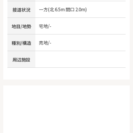
一方(北 6.5m 間口 2.0m)
接道状況
宅地/-
地目/地勢
売地/-
種別/構造
周辺施設