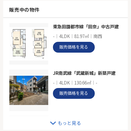
181.02㎡
神奈川県大和市つきみ野８丁目
販売中の物件
東急田園都市線「つきみ野」駅 徒歩11分
東急田園都市線「田奈」中古戸建
小田急江ノ島線「高座渋谷」新築戸建
-｜4LDK｜81.97㎡｜南西
-
100.81㎡
販売価格を見る
神奈川県大和市福田
小田急江ノ島線「高座渋谷」駅 徒歩8分
JR南武線「武蔵新城」新築戸建
-｜4LDK｜130.66㎡｜-
販売価格を見る
小田急線「玉川学園前」中古戸建
もっと見る
-｜5LDK｜113.67㎡｜-