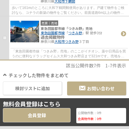
神奈川県
大和市
下鶴間
歩いて161mのところに大和下鶴間郵便局があります。戸建て物件をご検
討なら、コチラの新築の物件をご覧ください。前面道路6m以上の物件で
す。大和市の東急田園都市線つきみ野近くで一...
売買｜売地
東急田園都市線「つきみ野」売地
東急田園都市線
「
つきみ野
」駅 徒歩3分
過去掲載物件
神奈川県
大和市
つきみ野
３丁目
「東急田園都市線「つきみ野」売地」のここがイチオシ。薬や日用品を買
うのに便利なドラッグセイムス大和つきみ野店まで321mです。売地をお
探しの方に、こちらの土地はイチオシです。...
該当公開件数
7
件
1-7
件表示
チェックした物件をまとめて
お問い合わせ
検討リストに追加
無料会員登録はこちら
0
公開物件数：
件
会員登録
会員物件数：
0
件