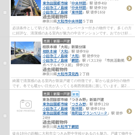
東急田園都市線
「
中央林間
」駅 徒歩4分
小田急江ノ島線
「
中央林間
」駅 徒歩3分
小田急江ノ島線
「
東林間
」駅 徒歩16分
過去掲載物件
神奈川県
大和市
中央林間
５丁目
必須条件として挙げる方が多い、エレベーター付きの物件です。多くの方
に好評な、清潔感のある室内が魅力の中古マンションです。おでかけ好き
な方には、駅から徒歩4分の駅近物件がおす...
売買｜新築一戸建
相鉄本線「大和」新築分譲
相鉄本線
「
大和
」駅 徒歩9分
小田急江ノ島線
「
大和
」駅 徒歩9分
小田急江ノ島線
「
鶴間
」駅 バス13分 「市民活動拠
点ベテルギウス前」 停歩1分
過去掲載物件
神奈川県
大和市
深見西
２丁目
綺麗で清潔感のある室内が新築戸建ての特徴です。駅から徒歩9分の物件
です。冬でも暖かい日光が入ってくる南西側道路に面しています。築2年
以内の物件ですので、外観もキレイです。大...
売買｜新築一戸建
新築
東急田園都市線「つきみ野」新築戸建
東急田園都市線
「
つきみ野
」駅 徒歩12分
小田急江ノ島線
「
南林間
」駅 徒歩18分
東急田園都市線
「
南町田グランベリーＰ
」駅 徒歩
24分
過去掲載物件
神奈川県
大和市
下鶴間
徒歩18分の距離に大和市立つきみ野中学校があるのも魅力。戸建て物件を