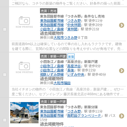
ご検討なら、コチラの新築の物件をご覧ください。好条件の揃った前面道
路6m以上の物件をお薦めいたします。大和...
売買｜売地
東急田園都市線「つきみ野」条件なし売地
東急田園都市線
「
つきみ野
」駅 徒歩11分
東急田園都市線
「
中央林間
」駅 徒歩20分
小田急江ノ島線
「
東林間
」駅 徒歩21分
過去掲載物件
神奈川県
大和市
つきみ野
８丁目
前面道路6m以上は確保しているので車の出し入れもラクラクです。建物
を建てる際に、玄関の位置などの間取りを考えやすいのが角地です。売地
をお探しの方には、こちらの売地はいかがで...
売買｜新築一戸建
新築
小田急江ノ島線「高座渋谷」新築戸建
小田急江ノ島線
「
高座渋谷
」駅 徒歩8分
小田急江ノ島線
「
長後
」駅 徒歩22分
相鉄いずみ野線
「
いずみ中央
」駅 徒歩40分
過去掲載物件
神奈川県
大和市
福田
当社イチオシの物件の「小田急江ノ島線「高座渋谷」新築戸建」。ぜひ一
度ご覧ください。セブンイレブン 藤沢長後北店が468mにある物件です。
内外装共に綺麗な新築戸建ての物件はいかが...
売買｜新築一戸建
東急田園都市線「つきみ野」新築分譲
東急田園都市線
「
つきみ野
」駅 徒歩11分
東急田園都市線
「
南町田グランベリーＰ
」駅 バス
15分
過去掲載物件