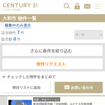
大和市 物件一覧
募集中のみ表示
7
該当物件
件
0
販売数
件
さらに条件を絞り込む
物件リクエスト
チェックした物件をまとめて
お問い合わせ
検討リストに追加
売買｜中古マンション
東急田園都市線「中央林間」ルピナス中央林間