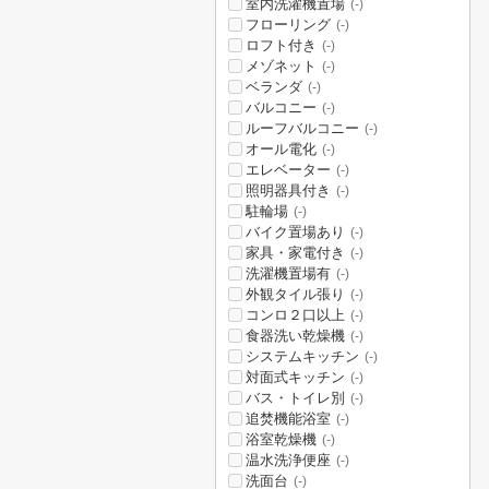
室内洗濯機置場
(-)
フローリング
(-)
ロフト付き
(-)
メゾネット
(-)
ベランダ
(-)
バルコニー
(-)
ルーフバルコニー
(-)
オール電化
(-)
エレベーター
(-)
照明器具付き
(-)
駐輪場
(-)
バイク置場あり
(-)
家具・家電付き
(-)
洗濯機置場有
(-)
外観タイル張り
(-)
コンロ２口以上
(-)
食器洗い乾燥機
(-)
システムキッチン
(-)
対面式キッチン
(-)
バス・トイレ別
(-)
追焚機能浴室
(-)
浴室乾燥機
(-)
温水洗浄便座
(-)
洗面台
(-)