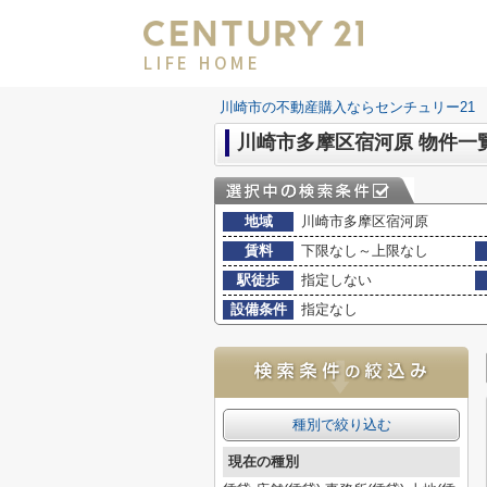
LIFE HOME
川崎市の不動産購入ならセンチュリー21 LI
川崎市多摩区宿河原 物件一
地域
川崎市多摩区宿河原
賃料
下限なし～上限なし
駅徒歩
指定しない
設備条件
指定なし
種別で絞り込む
現在の種別