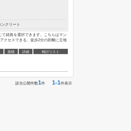
コンクリート
じて経路を選択できます。こちらはマン
アクセスできる、徒歩2分の距離に立地
面積
詳細
検討リスト
1
1-1
該当公開件数
件
件表示