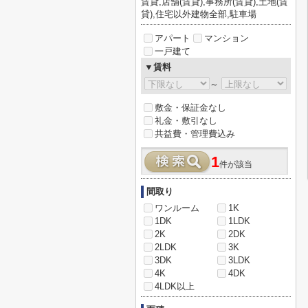
賃貸,店舗(賃貸),事務所(賃貸),土地(賃
貸),住宅以外建物全部,駐車場
アパート
マンション
一戸建て
▼賃料
～
敷金・保証金なし
礼金・敷引なし
共益費・管理費込み
1
件が該当
間取り
ワンルーム
1K
1DK
1LDK
2K
2DK
2LDK
3K
3DK
3LDK
4K
4DK
4LDK以上