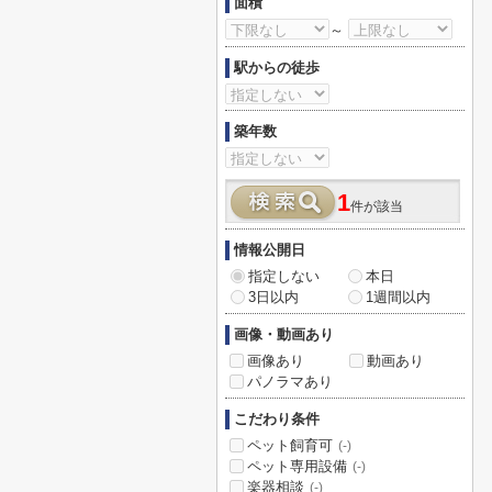
面積
～
駅からの徒歩
築年数
1
件が該当
情報公開日
指定しない
本日
3日以内
1週間以内
画像・動画あり
画像あり
動画あり
パノラマあり
こだわり条件
ペット飼育可
(-)
ペット専用設備
(-)
楽器相談
(-)