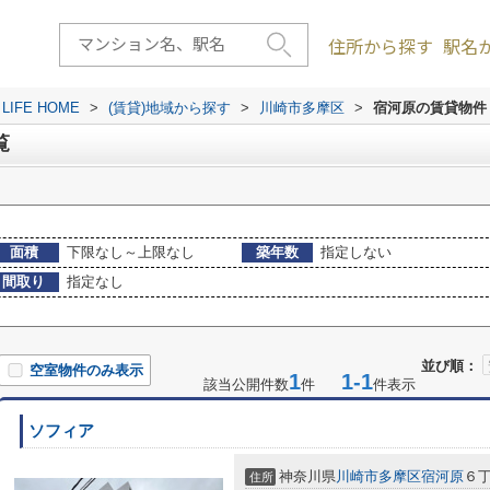
住所から探す
駅名
FE HOME
>
(賃貸)地域から探す
>
川崎市多摩区
>
宿河原の賃貸物件
覧
面積
下限なし～上限なし
築年数
指定しない
間取り
指定なし
並び順：
空室物件のみ表示
1
1-1
該当公開件数
件
件表示
ソフィア
神奈川県
川崎市多摩区
宿河原
６丁
住所