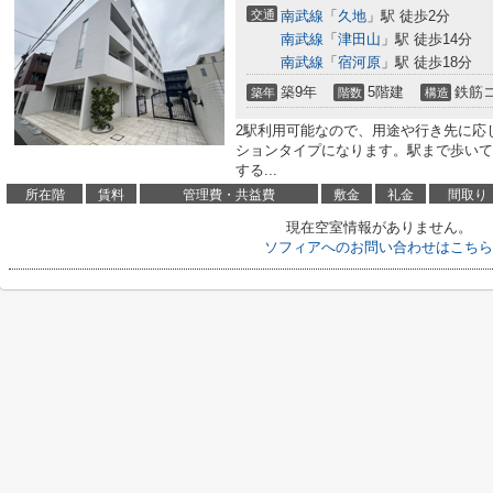
交通
南武線
「
久地
」駅 徒歩2分
南武線
「
津田山
」駅 徒歩14分
南武線
「
宿河原
」駅 徒歩18分
築9年
5階建
鉄筋
築年
階数
構造
2駅利用可能なので、用途や行き先に応
ションタイプになります。駅まで歩いて
する...
所在階
賃料
管理費・共益費
敷金
礼金
間取り
現在空室情報がありません。
ソフィアへのお問い合わせはこちら