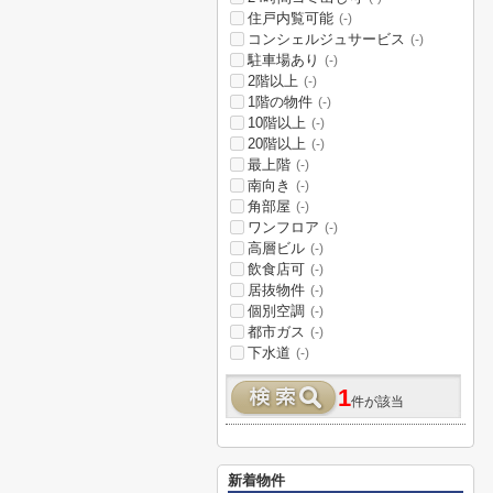
住戸内覧可能
(-)
コンシェルジュサービス
(-)
駐車場あり
(-)
2階以上
(-)
1階の物件
(-)
10階以上
(-)
20階以上
(-)
最上階
(-)
南向き
(-)
角部屋
(-)
ワンフロア
(-)
高層ビル
(-)
飲食店可
(-)
居抜物件
(-)
個別空調
(-)
都市ガス
(-)
下水道
(-)
1
件が該当
新着物件