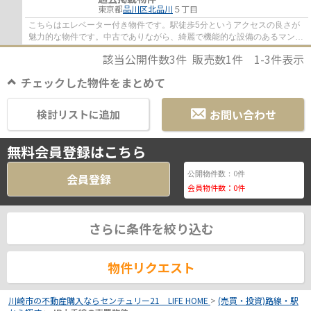
東京都
品川区
北品川
５丁目
こちらはエレベーター付き物件です。駅徒歩5分というアクセスの良さが
魅力的な物件です。中古でありながら、綺麗で機能的な設備のあるマンシ
ョンです。不動産のことでお悩みなら、先ず...
該当公開件数
3
件 販売数
1
件
1-3
件表示
チェックした物件をまとめて
お問い合わせ
検討リストに追加
無料会員登録はこちら
0
公開物件数：
件
会員登録
会員物件数：
0
件
さらに条件を絞り込む
物件リクエスト
川崎市の不動産購入ならセンチュリー21 LIFE HOME
>
(売買・投資)路線・駅