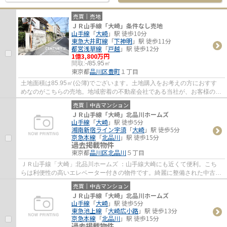
売買｜売地
ＪＲ山手線「大崎」条件なし売地
山手線
「
大崎
」駅 徒歩10分
東急大井町線
「
下神明
」駅 徒歩11分
都営浅草線
「
戸越
」駅 徒歩12分
1億3,800万円
間取:
-/85.95㎡
東京都
品川区
豊町
１丁目
土地面積は85.95㎡(公簿)でございます。土地購入をお考えの方におすす
めなのがこちらの売地。地域密着の不動産会社である当社が、お客様の不
動産探しを多面的にサポート・アドバイスい...
売買｜中古マンション
ＪＲ山手線「大崎」北品川ホームズ
山手線
「
大崎
」駅 徒歩5分
湘南新宿ライン宇須
「
大崎
」駅 徒歩5分
京急本線
「
北品川
」駅 徒歩15分
過去掲載物件
東京都
品川区
北品川
５丁目
ＪＲ山手線「大崎」北品川ホームズ ：山手線大崎にも近くて便利。こち
らは利便性の高いエレベーター付きの物件です。綺麗に整備された中古マ
ンションで清潔感を感じます。徒歩6分圏内...
売買｜中古マンション
ＪＲ山手線「大崎」北品川ホームズ
山手線
「
大崎
」駅 徒歩5分
東急池上線
「
大崎広小路
」駅 徒歩13分
京急本線
「
北品川
」駅 徒歩15分
過去掲載物件