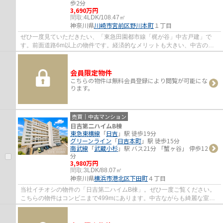
歩2分
3,690万円
間取:
4LDK/108.47㎡
神奈川県
川崎市宮前区
野川本町
１丁目
ぜひ一度見ていただきたい、「東急田園都市線「梶が谷」中古戸建」で
す。前面道路6m以上の物件です。経済的なメリットも大きい、中古の戸
建て物件となっております。川崎市宮前区エリ...
会員限定物件
こちらの物件は無料会員登録により閲覧が可能にな
ります。
売買｜中古マンション
日吉第二ハイムB棟
東急東横線
「
日吉
」駅 徒歩19分
グリーンライン
「
日吉本町
」駅 徒歩15分
南武線
「
武蔵小杉
」駅 バス21分 「蟹ヶ谷」 停歩12
分
3,980万円
間取:
3LDK/88.07㎡
神奈川県
横浜市港北区
下田町
４丁目
当社イチオシの物件の「日吉第二ハイムB棟」。ぜひ一度ご覧ください。
こちらの物件はコンビニまで499mにあります。中古ながらも綺麗な室内
と魅力的な住環境のマンションです。ご希望の...