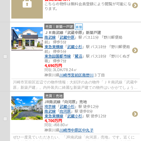
こちらの物件は無料会員登録により閲覧が可能にな
ります。
売買｜新築一戸建
新築
ＪＲ南武線「武蔵中原」新築戸建
南武線
「
武蔵中原
」駅 バス11分 「野川郵便局
前」 停歩5分
東急東横線
「
武蔵小杉
」駅 バス18分 「野川郵便局
前」 停歩5分
東急田園都市線
「
鷺沼
」駅 バス18分 「野川くぬぎ
坂」 停歩7分
4,690万円
間取:
3LDK/78.24㎡
神奈川県
川崎市宮前区
南野川
３丁目
川崎市宮前区近辺での物件情報：大好評のあの物件「ＪＲ南武線「武蔵中
原」新築戸建」。内外装共に綺麗な新築戸建ての物件はいかがでしょう
か。川崎市宮前区にあるこちらの物件に関し...
売買｜売地
JR南武線「向河原」売地
埼京線
「
武蔵小杉
」駅 徒歩12分
南武線
「
向河原
」駅 徒歩8分
東急東横線
「
武蔵小杉
」駅 徒歩12分
4,700万円
間取:
-/68.80㎡
神奈川県
川崎市中原区
中丸子
ぜひ一度見ていただきたい、「JR南武線「向河原」売地」です。近くに