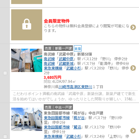
会員限定物件
こちらの物件は無料会員登録により閲覧が可能にな
ります。
売買｜新築一戸建
新築
南武線「武蔵中原」新築分譲
南武線
「
武蔵中原
」駅 バス12分 「野川」 停歩2分
南武線
「
武蔵新城
」駅 バス7分 「能満寺」 停歩6分
東急東横線
「
武蔵小杉
」駅 バス20分 「野川」 停歩
2分
3,680万円
間取:
4LDK/97.94㎡
神奈川県
川崎市高津区
東野川
１丁目
こだわりポイント満載の南武線「武蔵中原」新築分譲。新築戸建てで新生
活を始めてはいかがでしょうか。ゆったりとした間取りが嬉しい、15帖以
上のLDKとなっております。フローリングは...
売買｜中古一戸建
東急田園都市線「梶が谷」中古戸建
東急田園都市線
「
梶が谷
」駅 バス7分 「野川中
里」 停歩2分
東急田園都市線
「
鷺沼
」駅 バス17分 「野川中
里」 停歩1分
東急東横線
「
武蔵小杉
」駅 バス24分 「上野川」 停