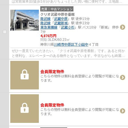
は宮前屋本店(徒歩1分)がありちょっとした買い物に便利です。土地面積
は68.8㎡(公簿)となっています。土地購入をお...
売買｜中古マンション
クリオ武蔵中原壱番館
南武線
「
武蔵中原
」駅 徒歩15分
南武線
「
武蔵新城
」駅 徒歩23分
東急東横線
「
武蔵小杉
」駅 バス10分 「新城」 停歩
7分
4,870万円
間取:
3LDK/60.23㎡
神奈川県
川崎市中原区
下小田中
４丁目
ぜひ一度見ていただきたい、「クリオ武蔵中原壱番館」です。あると何か
と便利な、エレベーターのある物件となっています。中古ながらも綺麗な
室内と魅力的な住環境のマンションです。...
会員限定物件
こちらの物件は無料会員登録により閲覧が可能にな
ります。
会員限定物件
こちらの物件は無料会員登録により閲覧が可能にな
ります。