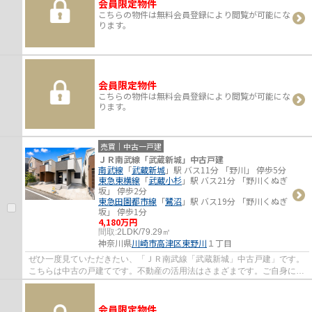
会員限定物件
こちらの物件は無料会員登録により閲覧が可能にな
ります。
会員限定物件
こちらの物件は無料会員登録により閲覧が可能にな
ります。
売買｜中古一戸建
ＪＲ南武線「武蔵新城」中古戸建
南武線
「
武蔵新城
」駅 バス11分 「野川」 停歩5分
東急東横線
「
武蔵小杉
」駅 バス21分 「野川くぬぎ
坂」 停歩2分
東急田園都市線
「
鷺沼
」駅 バス19分 「野川くぬぎ
坂」 停歩1分
4,180万円
間取:
2LDK/79.29㎡
神奈川県
川崎市高津区
東野川
１丁目
ぜひ一度見ていただきたい、「ＪＲ南武線「武蔵新城」中古戸建」です。
こちらは中古の戸建てです。不動産の活用法はさまざまです。ご自身に適
した不動産物件をお求めであれば、お気軽...
会員限定物件