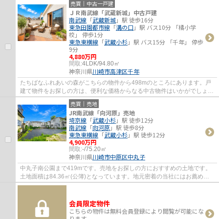
売買｜中古一戸建
ＪＲ南武線「武蔵新城」中古戸建
南武線
「
武蔵新城
」駅 徒歩16分
東急田園都市線
「
溝の口
」駅 バス10分 「橘小学
校」 停歩1分
東急東横線
「
武蔵小杉
」駅 バス15分 「千年」 停歩
9分
4,880万円
間取:
4LDK/94.80㎡
神奈川県
川崎市高津区
千年
たちばなふれあいの森がこちらの物件から498mのところにあります。戸
建て物件をお探しの方は、便利な価格からなる中古物件はいかがでしょう
か。移動時間を短縮できる南武線武蔵新城周...
売買｜売地
JR南武線「向河原」売地
埼京線
「
武蔵小杉
」駅 徒歩12分
南武線
「
向河原
」駅 徒歩8分
東急東横線
「
武蔵小杉
」駅 徒歩12分
4,900万円
間取:
-/75.20㎡
神奈川県
川崎市中原区
中丸子
中丸子南公園まで419mです。売地をお探しの方におすすめの土地です。
土地面積は84.36㎡(公簿)となっています。地元密着の当社にはお薦めの
不動産情報が多数ございます。ぜひお気軽にお...
会員限定物件
こちらの物件は無料会員登録により閲覧が可能にな
ります。