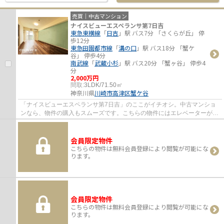
売買｜中古マンション
ナイスビューエスペランサ第7日吉
東急東横線
「
日吉
」駅 バス7分 「さくらが丘」 停
歩12分
東急田園都市線
「
溝の口
」駅 バス18分 「蟹ケ
谷」 停歩4分
南武線
「
武蔵小杉
」駅 バス20分 「蟹ヶ谷」 停歩4
分
2,000万円
間取:
3LDK/71.50㎡
神奈川県
川崎市高津区
蟹ケ谷
「ナイスビューエスペランサ第7日吉」のここがイチオシ。中古マンショ
ンなら、物件の購入もスムーズです。こちらの物件にはエレベーターがあ
ります。不動産のことでお悩みなら、先ずは...
会員限定物件
こちらの物件は無料会員登録により閲覧が可能にな
ります。
会員限定物件
こちらの物件は無料会員登録により閲覧が可能にな
ります。