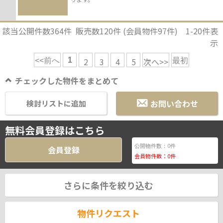
該当公開件数
364
件 販売数
120
件 (会員物件
97
件)
1-20
件表
示
1
2
3
4
5
次へ>>
<<前へ
最初
チェックした物件をまとめて
お問い合わせ
検討リストに追加
無料会員登録はこちら
0
公開物件数：
件
会員登録
会員物件数：
0
件
さらに条件を絞り込む
物件リクエスト