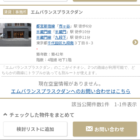
エムバランスプラスクダン
賃貸｜事務所
都営新宿線
「
市ヶ谷
」駅 徒歩6分
半蔵門線
「
半蔵門
」駅 徒歩10分
半蔵門線
「
九段下
」駅 徒歩11分
東京都
千代田区
九段南
３丁目８-３
-
築年数：築42年
階数：4階建 地下1階
「エムバランスプラスクダン」のここがイチオシ。2つの路線が利用可能で、ど
ちらかの路線にトラブルがあっても別ルートが使えます。
現在空室情報がありません。
エムバランスプラスクダンへのお問い合わせはこちら
該当公開件数
1
件
1-1
件表示
チェックした物件をまとめて
お問い合わせ
検討リストに追加