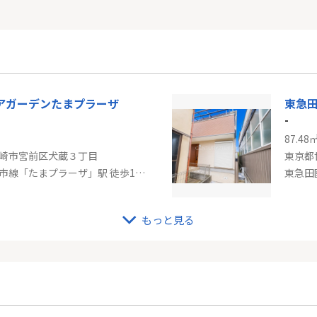
アガーデンたまプラーザ
東急
-
87.48
崎市宮前区犬蔵３丁目
東京都
東急田園都市線「たまプラーザ」駅 徒歩19分
東急田
もっと見る
東急田園都市線「あざみ野」新築戸建て
-
110.95㎡
108.7
崎市麻生区虹ケ丘１丁目１４-１
東京都
東急田園都市線「あざみ野」駅 バス11分 「虹ヶ丘営業所」 停歩3分