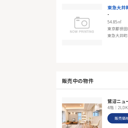
東急大井
-
54.85㎡
東京都世田
東急大井町
-
60.50㎡
東京都世田
販売中の物件
京王井の頭
鷺沼ニュ
4階｜2LD
販売価