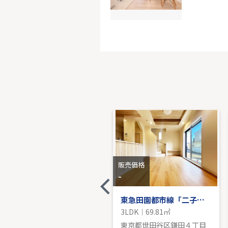
小田急線
-｜3LDK｜
販売価
販売価格
販売価格
-
-
【リノベーション済・スカイデッキ】ライオンズガーデンテラス千歳烏山
東急田園都市線「二子玉川」新築戸建て
3LDK｜67.89㎡
3LDK｜69.81㎡
東京都世田谷区給田４丁目
東京都世田谷区鎌田４丁目