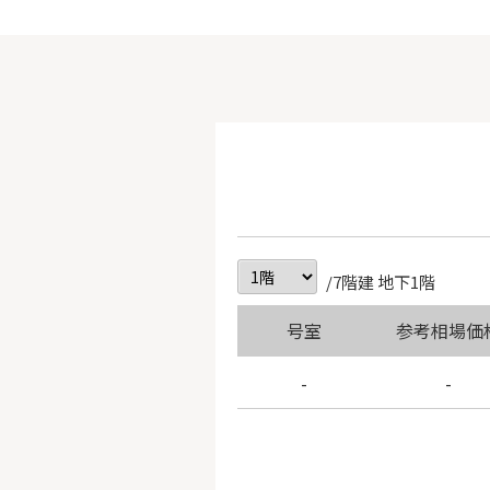
/7階建 地下1階
号室
参考相場価
-
-