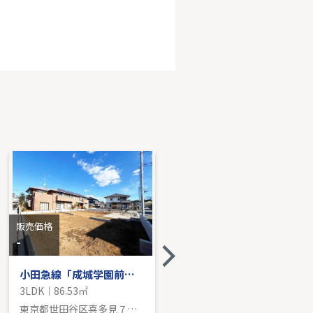
急線「読売ランド前」新築戸建
K｜110.75㎡｜-
売価格を見る
販売価格
販売価格
-
-
小田急線「成城学園前」新築分譲
2018年築・角住戸 ～ロイヤルシーズン二子玉川～
3LDK｜86.53㎡
3LDK｜73.48㎡
東京都世田谷区喜多見７丁目
東京都世田谷区野毛３丁目