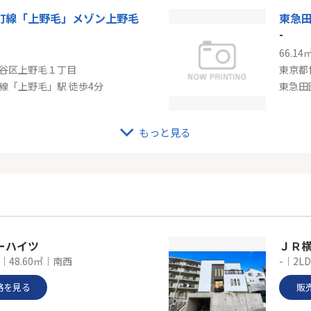
町線「上野毛」メゾン上野毛
-
66.14
谷区上野毛１丁目
東京都
線「上野毛」駅 徒歩4分
東急田
もっと見る
東急田園都市線「三軒茶屋」ディアナコート下北沢
-
48.60
谷区代沢４丁目
東京都
線「下北沢」駅 徒歩13分
東急田
ーハイツ
ＪＲ
K｜48.60㎡｜南西
-｜2L
格を見る
販