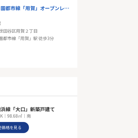
東急田園都市線「用賀」オープンレジデンシア用賀
㎡
世田谷区用賀２丁目
園都市線「用賀」駅 徒歩3分
東急田園都市線「駒沢大学」野沢サマリヤマンション
㎡
世田谷区野沢２丁目
園都市線「駒沢大学」駅 徒歩8分
横浜線「大口」新築戸建て
DK｜98.68㎡｜南
売価格を見る