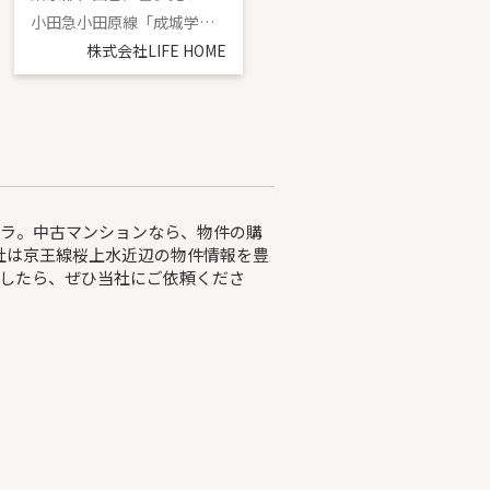
小田急小田原線「成城学園前」駅 徒歩15分
東急田園都市線「二子玉川」駅 徒歩15分
株式会社LIFE HOME
株式会社LIFE HOME
チラ。中古マンションなら、物件の購
社は京王線桜上水近辺の物件情報を豊
したら、ぜひ当社にご依頼くださ