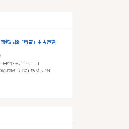
田園都市線「用賀」中古戸建
㎡
世田谷区玉川台１丁目
園都市線「用賀」駅 徒歩7分
小田急線「鶴川」コープ野村緑山ヒルズ壱番館
5㎡
町田市三輪緑山１丁目
小田急小田原線「鶴川」駅 バス8分 「鶴川緑山住宅」 停歩1分