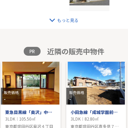
もっと見る
「百合ヶ丘」新築戸建て
小田
104.33㎡｜-
-｜3LD
格を見る
販
近隣の販売中物件
PR
販売価格
販売価格
-
-
東急目黒線「奥沢」中古戸建
小田急線「成城学園前」新築分譲
3LDK｜105.50㎡
3LDK｜82.80㎡
東京都世田谷区奥沢４丁目
東京都世田谷区喜多見７丁目