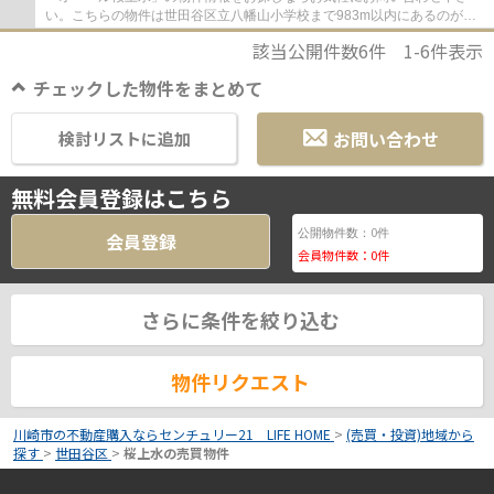
い。こちらの物件は世田谷区立八幡山小学校まで983m以内にあるのがポ
イントです。中古でありながら、綺麗で機能的...
該当公開件数
6
件
1-6
件表示
チェックした物件をまとめて
お問い合わせ
検討リストに追加
無料会員登録はこちら
0
公開物件数：
件
会員登録
会員物件数：
0
件
さらに条件を絞り込む
物件リクエスト
川崎市の不動産購入ならセンチュリー21 LIFE HOME
>
(売買・投資)地域から
探す
>
世田谷区
>
桜上水の売買物件