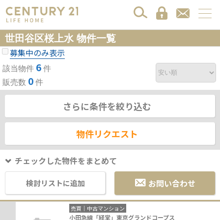
世田谷区桜上水 物件一覧
募集中のみ表示
6
該当物件
件
0
販売数
件
さらに条件を絞り込む
物件リクエスト
チェックした物件をまとめて
お問い合わせ
検討リストに追加
売買｜中古マンション
小田急線「経堂」東京グランドコープス