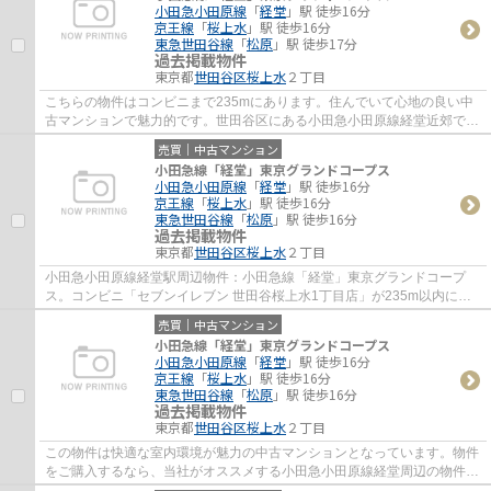
小田急小田原線
「
経堂
」駅 徒歩16分
京王線
「
桜上水
」駅 徒歩16分
東急世田谷線
「
松原
」駅 徒歩17分
過去掲載物件
東京都
世田谷区
桜上水
２丁目
こちらの物件はコンビニまで235mにあります。住んでいて心地の良い中
古マンションで魅力的です。世田谷区にある小田急小田原線経堂近郊で物
件探しをするなら、地域に詳しい当社がサポ...
売買｜中古マンション
小田急線「経堂」東京グランドコープス
小田急小田原線
「
経堂
」駅 徒歩16分
京王線
「
桜上水
」駅 徒歩16分
東急世田谷線
「
松原
」駅 徒歩16分
過去掲載物件
東京都
世田谷区
桜上水
２丁目
小田急小田原線経堂駅周辺物件：小田急線「経堂」東京グランドコープ
ス。コンビニ「セブンイレブン 世田谷桜上水1丁目店」が235m以内にあ
る物件です。マンションにどんな人が住んでい...
売買｜中古マンション
小田急線「経堂」東京グランドコープス
小田急小田原線
「
経堂
」駅 徒歩16分
京王線
「
桜上水
」駅 徒歩16分
東急世田谷線
「
松原
」駅 徒歩16分
過去掲載物件
東京都
世田谷区
桜上水
２丁目
この物件は快適な室内環境が魅力の中古マンションとなっています。物件
をご購入するなら、当社がオススメする小田急小田原線経堂周辺の物件は
いかがでしょうか。交通の利便性に優れて...