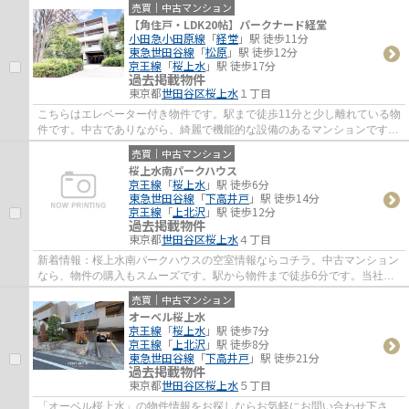
売買｜中古マンション
【角住戸・LDK20帖】パークナード経堂
小田急小田原線
「
経堂
」駅 徒歩11分
東急世田谷線
「
松原
」駅 徒歩12分
京王線
「
桜上水
」駅 徒歩17分
過去掲載物件
東京都
世田谷区
桜上水
１丁目
こちらはエレベーター付き物件です。駅まで徒歩11分と少し離れている物
件です。中古でありながら、綺麗で機能的な設備のあるマンションです。
不動産のことでお悩みなら、先ずは当社を...
売買｜中古マンション
桜上水南パークハウス
京王線
「
桜上水
」駅 徒歩6分
東急世田谷線
「
下高井戸
」駅 徒歩14分
京王線
「
上北沢
」駅 徒歩12分
過去掲載物件
東京都
世田谷区
桜上水
４丁目
新着情報：桜上水南パークハウスの空室情報ならコチラ。中古マンション
なら、物件の購入もスムーズです。駅から物件まで徒歩6分です。当社は
京王線桜上水近辺の物件情報を豊富に取り扱...
売買｜中古マンション
オーベル桜上水
京王線
「
桜上水
」駅 徒歩7分
京王線
「
上北沢
」駅 徒歩8分
東急世田谷線
「
下高井戸
」駅 徒歩21分
過去掲載物件
東京都
世田谷区
桜上水
５丁目
「オーベル桜上水」の物件情報をお探しならお気軽にお問い合わせ下さ