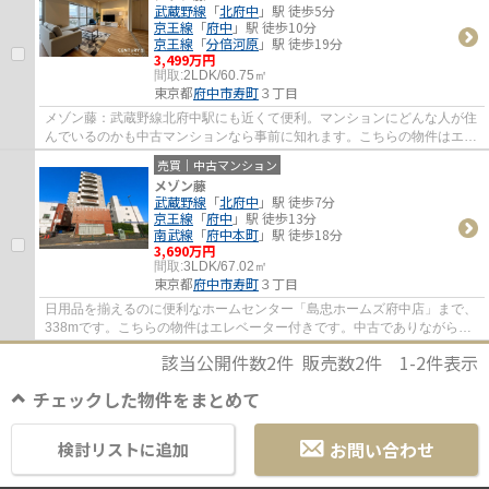
武蔵野線
「
北府中
」駅 徒歩5分
京王線
「
府中
」駅 徒歩10分
京王線
「
分倍河原
」駅 徒歩19分
3,499万円
間取:
2LDK/60.75㎡
東京都
府中市
寿町
３丁目
メゾン藤：武蔵野線北府中駅にも近くて便利。マンションにどんな人が住
んでいるのかも中古マンションなら事前に知れます。こちらの物件はエレ
ベーター付きです。府中市の不動産情報を...
売買｜中古マンション
メゾン藤
武蔵野線
「
北府中
」駅 徒歩7分
京王線
「
府中
」駅 徒歩13分
南武線
「
府中本町
」駅 徒歩18分
3,690万円
間取:
3LDK/67.02㎡
東京都
府中市
寿町
３丁目
日用品を揃えるのに便利なホームセンター「島忠ホームズ府中店」まで、
338mです。こちらの物件はエレベーター付きです。中古でありながら、
綺麗で機能的な設備のあるマンションです。...
該当公開件数
2
件 販売数
2
件
1-2
件表示
チェックした物件をまとめて
お問い合わせ
検討リストに追加