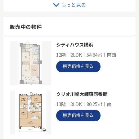
若葉台ワーズワースの丘Ｂ棟
もっと見る
-
93.32㎡
東京都稲城市若葉台１丁目
販売中の物件
京王相模原線「若葉台」駅 徒歩11分
シティハウス横浜
ＪＲ南武線「矢野口」新築戸建て
12階｜2LDK｜54.64㎡｜南西
-
91.12㎡～98.00㎡
販売価格を見る
東京都稲城市押立
南武線「矢野口」駅 徒歩14分
クリオ川崎大師東壱番館
13階｜3LDK｜80.25㎡｜南
販売価格を見る