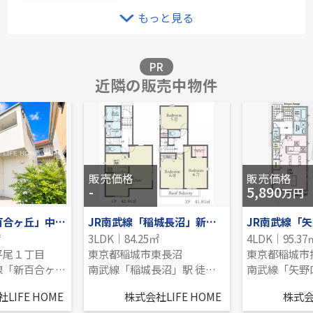
横浜市青葉区すみよし台土地
もっと見る
-｜-｜128.50㎡｜-
販売価格を見る
PR
近隣の販売中物件
ルネたまプラーザ
4階｜3LDK｜97.82㎡｜南東
販売価格を見る
販売価格
販売価格
-
5,890
万円
小田急線「新百合ヶ丘」中古戸建
JR南武線「稲城長沼」新築戸建て
㎡
3LDK｜84.25㎡
4LDK｜95.37
平尾１丁目
東京都稲城市東長沼
東京都稲城市
小田急小田原線「新百合ヶ丘」駅 徒歩20分
南武線「稲城長沼」駅 徒歩15分
南武線「矢野
LIFE HOME
株式会社LIFE HOME
株式会社