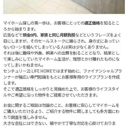
マイホーム探しの第一歩は、お客様にとっての
適正価格
を知るとこ
ろから始まります。
広告などで
頭金0円、家賃と同じ月額負担
などというフレーズをよく
目にしますが、そのセールストークに踊らされ、身の丈にあってい
ないローンを組んでしまっている人は実は少なくありません。
それは後に趣味や外食、娯楽への出費を削ることとなり、結果とし
て楽しみにしていたマイホーム生活が、理想とかけ離れたものにな
ってしまいかねません。
センチュリー21 LIFE HOMEではまず始めに、ファイナンシャルプラ
ンナーが幅広い専門知識をもとにお客様専用のライフプランを作成
します。
そこで適正価格をしっかりと見極めた上で、お客様のライフスタイ
ルやご希望に沿った物件をご提案させていただきます。
お金に関するご相談は勿論のこと、お客様に安心してマイホームを
ご購入いただけるよう、ご紹介する物件に関しましても多方面にわ
たり調査を惜しみません。
大きな会社にはできない、細やかで丁寧な対応を心掛けておりま