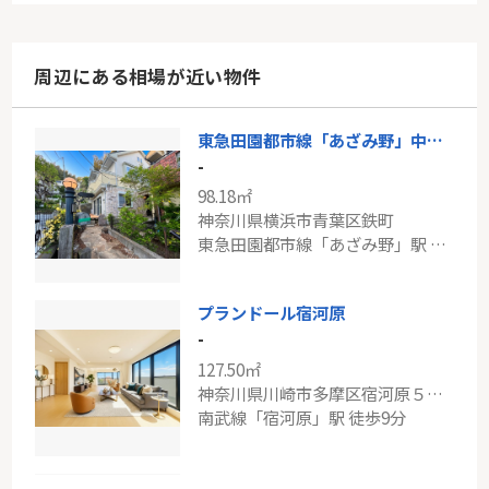
周辺にある相場が近い物件
東急田園都市線「あざみ野」中古戸建
-
98.18㎡
神奈川県横浜市青葉区鉄町
東急田園都市線「あざみ野」駅 バス12分 「前田公園」 停歩5分
プランドール宿河原
-
127.50㎡
神奈川県川崎市多摩区宿河原５丁目
南武線「宿河原」駅 徒歩9分
東急田園都市線「宮前平」ロイヤルメイツ宮前平