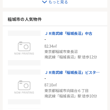
もっと見る
-
88.85㎡
神奈川県川崎市宮前区宮前平１丁目
稲城市の人気物件
東急田園都市線「宮前平」駅 徒歩6分
ＪＲ南武線「稲城長沼」中古
東急田園都市線「鷺沼」新築戸建て
-
-
82.34㎡
96.26㎡
東京都稲城市東長沼
神奈川県川崎市宮前区野川台１丁目
南武線「稲城長沼」駅 徒歩12分
東急田園都市線「鷺沼」駅 バス8分 「野川台西口」 停歩3分
ＪＲ南武線「稲城長沼」ビスタセーレ向陽台五号棟
-
87.10㎡
東京都稲城市向陽台６丁目
南武線「稲城長沼」駅 徒歩10分