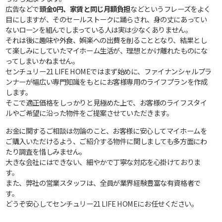
広告などで
頭金0円、家賃と同じ月額負担
などというフレーズをよく
目にしますが、そのセールストークに踊らされ、身の丈にあってい
ないローンを組んでしまっている人は実は少なくありません。
それは後に趣味や外食、娯楽への出費を削ることとなり、結果とし
て楽しみにしていたマイホーム生活が、理想とかけ離れたものにな
ってしまいかねません。
センチュリー21 LIFE HOMEではまず始めに、ファイナンシャルプラ
ンナーが幅広い専門知識をもとにお客様専用のライフプランを作成
します。
そこで適正価格をしっかりと見極めた上で、お客様のライフスタイ
ルやご希望に沿った物件をご提案させていただきます。
お金に関するご相談は勿論のこと、お客様に安心してマイホームを
ご購入いただけるよう、ご紹介する物件に関しましても多方面にわ
たり調査を惜しみません。
大きな会社にはできない、細やかで丁寧な対応を心掛けておりま
す。
また、弊社の営業スタッフは、全員が業界経験豊富な有資格者で
す。
どうぞ安心してセンチュリー21 LIFE HOMEにお任せください。