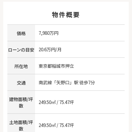
物件概要
7,980万円
価格
20.6万円/月
ローンの目安
東京都
稲城市
押立
所在地
南武線
「
矢野口
」駅 徒歩7分
交通
建物面積/坪
249.50㎡ / 75.47坪
数
土地面積/坪
249.50㎡ / 75.47坪
数