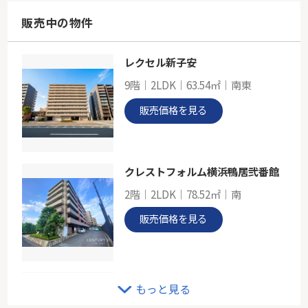
89.06㎡～114.67㎡
東京都稲城市押立
販売中の物件
南武線「稲城長沼」駅 徒歩13分
レクセル新子安
京王相模原線「若葉台」新築戸建て
9階｜2LDK｜63.54㎡｜南東
-
96.26㎡～99.05㎡
販売価格を見る
東京都稲城市若葉台１丁目
京王相模原線「若葉台」駅 徒歩18分
クレストフォルム横浜鴨居弐番館
2階｜2LDK｜78.52㎡｜南
販売価格を見る
クレストプライムレジデンス アベニュー弐番館
もっと見る
11階｜3LDK｜70.75㎡｜南