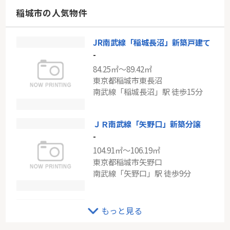
神奈川県川崎市多摩区菅馬場３丁目
稲城市の人気物件
小田急小田原線「読売ランド前」駅 徒歩15分
JR南武線「稲城長沼」新築戸建て
小田急線「柿生」中古戸建
-
-
84.25㎡～89.42㎡
168.10㎡
東京都稲城市東長沼
神奈川県川崎市麻生区上麻生７丁目
南武線「稲城長沼」駅 徒歩15分
小田急小田原線「柿生」駅 徒歩18分
ＪＲ南武線「矢野口」新築分譲
-
104.91㎡～106.19㎡
東京都稲城市矢野口
南武線「矢野口」駅 徒歩9分
ＪＲ南武線「稲城長沼」新築分譲
もっと見る
-