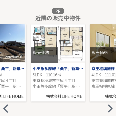
販売価格を見る
PR
近隣の販売中物件
京王線「中河原」中古戸建
-｜4LDK｜110.56㎡｜-
販売価格を見る
販売価格
販売価格
-
-
小田急多摩線「栗平」新築分譲
小田急多摩線「栗平」新築分譲
3㎡
5LDK｜110.16㎡
4LDK｜111.0
平尾４丁目
東京都稲城市平尾４丁目
東京都稲城市
小田急多摩線「栗平」駅 徒歩16分
小田急多摩線「栗平」駅 徒歩16分
LIFE HOME
株式会社LIFE HOME
株式会社