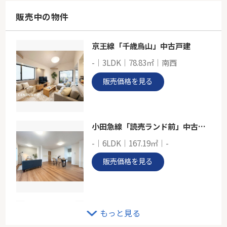
97.70㎡～132.12㎡
神奈川県横浜市鶴見区上末吉１丁目
販売中の物件
京浜東北線「鶴見」駅 バス9分 「末吉不動前」 停歩6分
京王線「千歳烏山」中古戸建
ＪＲ京浜東北線「鶴見」新築戸建
-｜3LDK｜78.83㎡｜南西
-
100.00㎡
販売価格を見る
神奈川県横浜市鶴見区馬場３丁目
京浜東北線「鶴見」駅 バス9分 「殿山」 停歩1分
小田急線「読売ランド前」中古戸建
-｜6LDK｜167.19㎡｜-
販売価格を見る
戸建 稲城市平尾２丁目
もっと見る
-｜4LDK｜93.77㎡｜-