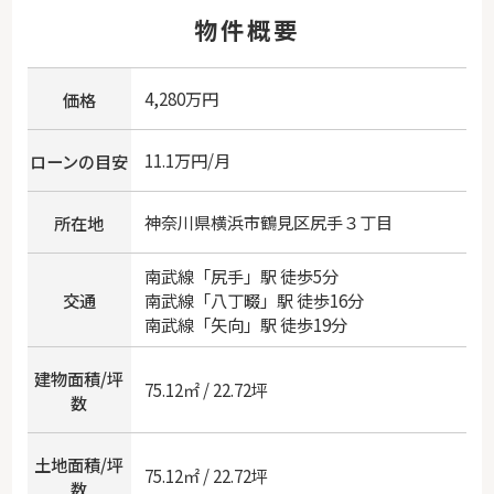
物件概要
4,280万円
価格
11.1万円/月
ローンの目安
神奈川県
横浜市鶴見区
尻手
３丁目
所在地
南武線
「
尻手
」駅 徒歩5分
交通
南武線
「
八丁畷
」駅 徒歩16分
南武線
「
矢向
」駅 徒歩19分
建物面積/坪
75.12㎡ / 22.72坪
数
土地面積/坪
75.12㎡ / 22.72坪
数