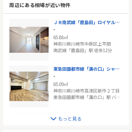
周辺にある相場が近い物件
ＪＲ南武線「鹿島田」ロイヤルコーポ新川崎壱番館
-
65.88㎡
神奈川県川崎市中原区上平間
南武線「鹿島田」駅 徒歩12分
東急田園都市線「溝の口」シャルム梶ヶ谷
-
65.09㎡
神奈川県川崎市高津区新作２丁目
東急田園都市線「溝の口」駅 バス7分 「新作八幡宮下」 停歩4分
◇◆中原区宮内4丁目 新築戸建 全3棟◆◇
もっと見る
-
93.10㎡～103.03㎡