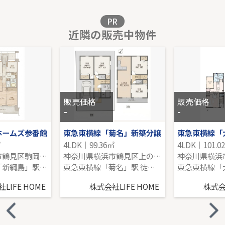
販売価格を見る
PR
近隣の販売中物件
鷺沼南パーク・ホームズクルエダ
1階｜3LDK｜70.42㎡｜南東
販売価格を見る
販売価格
販売価格
-
-
ホームズ参番館
東急東横線「菊名」新築分譲
㎡
4LDK｜99.36㎡
4LDK｜101.0
神奈川県横浜市鶴見区駒岡５丁目
神奈川県横浜市鶴見区上の宮１丁目
東急新横浜線「新綱島」駅 徒歩19分
東急東横線「菊名」駅 徒歩12分
LIFE HOME
株式会社LIFE HOME
株式会社