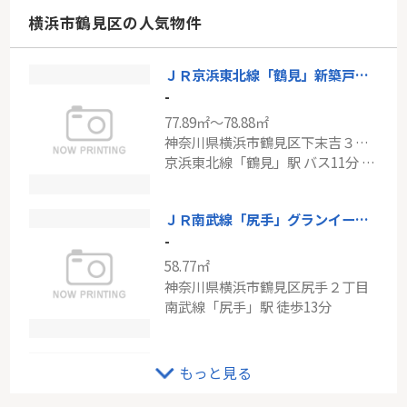
神奈川県川崎市中原区宮内４丁目
横浜市鶴見区の人気物件
南武線「武蔵中原」駅 徒歩11分
ＪＲ京浜東北線「鶴見」新築戸建て
ＪＲ南武線「武蔵溝ノ口」宮前平パーク・ホームズGRAND HILL
-
-
77.89㎡～78.88㎡
71.25㎡
神奈川県横浜市鶴見区下末吉３丁目
神奈川県川崎市宮前区平１丁目
京浜東北線「鶴見」駅 バス11分 「末吉小学校前」 停歩2分
南武線「武蔵溝ノ口」駅 バス12分 「向丘出張所」 停歩3分
ＪＲ南武線「尻手」グランイーグル横濱鶴見Ⅲ
-
58.77㎡
神奈川県横浜市鶴見区尻手２丁目
南武線「尻手」駅 徒歩13分
ＪＲ京浜東北線「鶴見」中古戸建
もっと見る
-