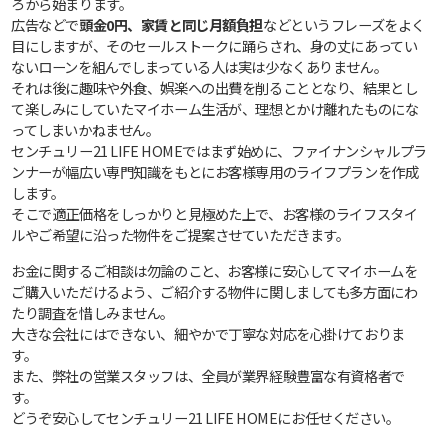
ろから始まります。
広告などで
頭金0円、家賃と同じ月額負担
などというフレーズをよく
目にしますが、そのセールストークに踊らされ、身の丈にあってい
ないローンを組んでしまっている人は実は少なくありません。
それは後に趣味や外食、娯楽への出費を削ることとなり、結果とし
て楽しみにしていたマイホーム生活が、理想とかけ離れたものにな
ってしまいかねません。
センチュリー21 LIFE HOMEではまず始めに、ファイナンシャルプラ
ンナーが幅広い専門知識をもとにお客様専用のライフプランを作成
します。
そこで適正価格をしっかりと見極めた上で、お客様のライフスタイ
ルやご希望に沿った物件をご提案させていただきます。
お金に関するご相談は勿論のこと、お客様に安心してマイホームを
ご購入いただけるよう、ご紹介する物件に関しましても多方面にわ
たり調査を惜しみません。
大きな会社にはできない、細やかで丁寧な対応を心掛けておりま
す。
また、弊社の営業スタッフは、全員が業界経験豊富な有資格者で
す。
どうぞ安心してセンチュリー21 LIFE HOMEにお任せください。