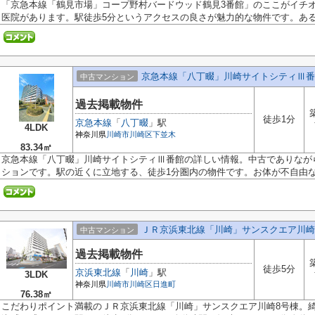
「京急本線「鶴見市場」コープ野村バードウッド鶴見3番館」のここがイチオ
医院があります。駅徒歩5分というアクセスの良さが魅力的な物件です。あると
京急本線「八丁畷」川崎サイトシティⅢ番
中古マンション
過去掲載物件
徒歩1分
京急本線
「
八丁畷
」駅
4LDK
神奈川県
川崎市川崎区
下並木
83.34㎡
京急本線「八丁畷」川崎サイトシティⅢ番館の詳しい情報。中古でありなが
ションです。駅の近くに立地する、徒歩1分圏内の物件です。お体が不自由な方
ＪＲ京浜東北線「川崎」サンスクエア川崎
中古マンション
過去掲載物件
徒歩5分
京浜東北線
「
川崎
」駅
3LDK
神奈川県
川崎市川崎区
日進町
76.38㎡
こだわりポイント満載のＪＲ京浜東北線「川崎」サンスクエア川崎8号棟。