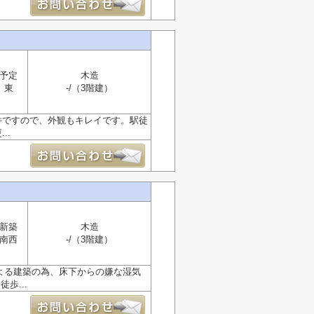
予定
木造
東
-/（3階建）
件ですので、外観もキレイです。駅徒
..
新築
木造
南西
-/（3階建）
による建築の為、床下からの嫌な湿気
歩...