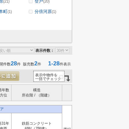
原
登戸
(21)
(20)
本町
分倍河原
(1)
(1)
表示件数：
28
2
1-28
開件数
件 販売数
件
件表示
表示中物件を
一括でチェック
築年数
構造
方位
所在階 / （階建）
ア
築31年
鉄筋コンクリート
南西
6階/（7階建）