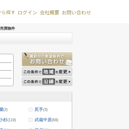
から探す
ログイン
会社概要
お問い合わせ
売買物件
畷
尻手
(2)
(3)
小杉
武蔵中原
(119)
(69)