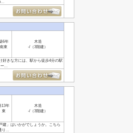
..
築6年
木造
南東
-/（3階建）
け好きな方には、駅から徒歩4分の駅
...
築13年
木造
東
-/（3階建）
戸建」はいかがでしょうか。こちら
...