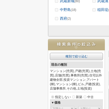
武蔵新城
武蔵溝
(80)
中野島
稲田堤
(18)
西府
(2)
種別で絞り込む
現在の種別
マンション(売買),戸建(売買),土地(売
買),店舗(売買),事務所(売買),住宅以外
建物全部,投資マンション,アパート
(棟),マンション(棟),ビル,戸建(投資),
店舗事務所,その他,土地(投資)
指定しない
新築
中古
▼価格
～