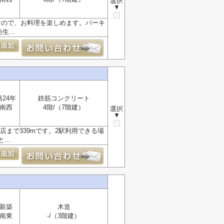
選択
▼
なので、お料理を楽しめます。パーキ
...
築24年
鉄筋コンクリート
南西
4階/（7階建）
選択
▼
まで339mです。2駅利用できる場
..
新築
木造
南東
-/（3階建）