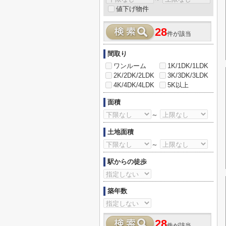
値下げ物件
28
件が該当
間取り
ワンルーム
1K/1DK/1LDK
2K/2DK/2LDK
3K/3DK/3LDK
4K/4DK/4LDK
5K以上
面積
～
土地面積
～
駅からの徒歩
築年数
28
件が該当