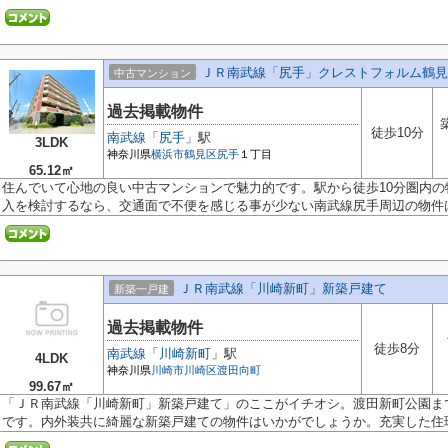
ＪＲ南武線「尻手」クレストフォルム鶴見
中古マンション
過去掲載物件
徒歩10分
南武線
「
尻手
」駅
3LDK
神奈川県
横浜市鶴見区
尻手
１丁目
65.12㎡
住んでいて心地の良い中古マンションで魅力的です。駅から徒歩10分圏内
入を検討するなら、交通面で不便を感じる事が少ない南武線尻手周辺の物件は.
ＪＲ南武線「川崎新町」新築戸建て
新築一戸建
過去掲載物件
徒歩8分
南武線
「
川崎新町
」駅
4LDK
神奈川県
川崎市川崎区
渡田向町
99.67㎡
「ＪＲ南武線「川崎新町」新築戸建て」のここがイチオシ。渡田新町公園まで
です。内外装共に綺麗な新築戸建ての物件はいかがでしょうか。充実した住環境