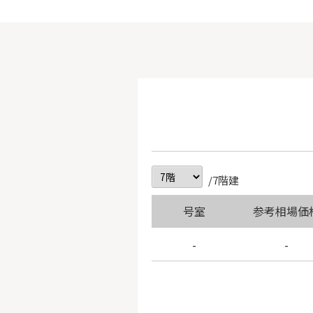
/7階建
号室
参考相場価
-
-