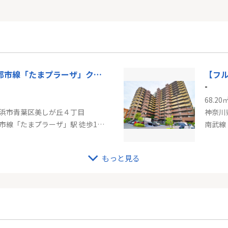
東急田園都市線「たまプラーザ」クレッセントたまプラーザ
-
68.20
浜市青葉区美しが丘４丁目
神奈川
東急田園都市線「たまプラーザ」駅 徒歩14分
南武線
もっと見る
ヤルマンション
-
64.80
崎市川崎区四谷上町
神奈川
「東門前」駅 徒歩17分
南武線