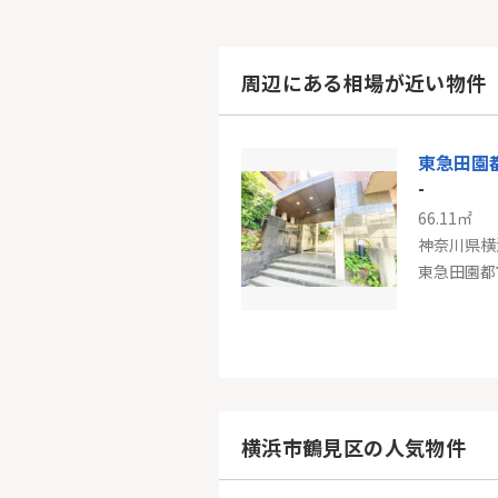
周辺にある相場が近い物件
-
66.11㎡
神奈川県横
川崎ロイ
-
70.95㎡
神奈川県川
横浜市鶴見区の人気物件
京急大師線