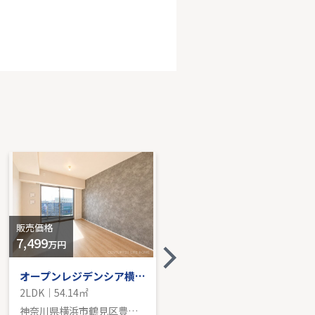
東急田園都市線「宮前平」条件なし売地
74.26㎡｜-
売価格を見る
販売価格
販売価格
7,499
5,499
万円
万円
オープンレジデンシア横浜鶴見
グリーンコーポ川崎ニューシティスクウェア
2LDK｜54.14㎡
3LDK｜66.70㎡
神奈川県横浜市鶴見区豊岡町
神奈川県横浜市鶴見区尻手２丁目