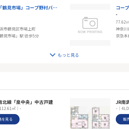
京急本線「鶴見市場」コープ野村バードウッド鶴見3番館
コー
-
77.62
浜市鶴見区市場上町
神奈川
鶴見市場」駅 徒歩5分
京急本
もっと見る
線「鶴見小野」売地
京急
-
80.19
浜市鶴見区本町通３丁目
神奈川
見小野」駅 徒歩7分
京急本
南北線「泉中央」中古戸建
JR南
112.61㎡｜-
-｜4L
格を見る
販