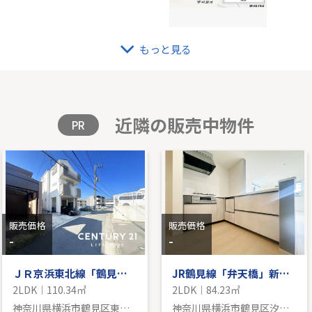
もっと見る
都市線「宮前平」中古戸建
2.92㎡｜-
-｜-｜1
格を見る
販
近隣の販売中物件
PR
販売価格
販売価格
-
-
ＪＲ京浜東北線「鶴見」中古戸建
JR鶴見線「弁天橋」新築戸建て
2LDK｜110.34㎡
2LDK｜84.23㎡
神奈川県横浜市鶴見区東寺尾２丁目
神奈川県横浜市鶴見区汐入町３丁目