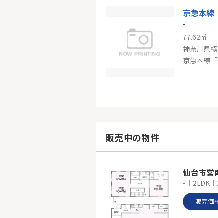
-
77.62㎡
神奈川県横
京急本線「
ＪＲ鶴見
-
123.93㎡
神奈川県横
販売中の物件
鶴見線「鶴
仙台市営
-｜2LDK｜
販売価