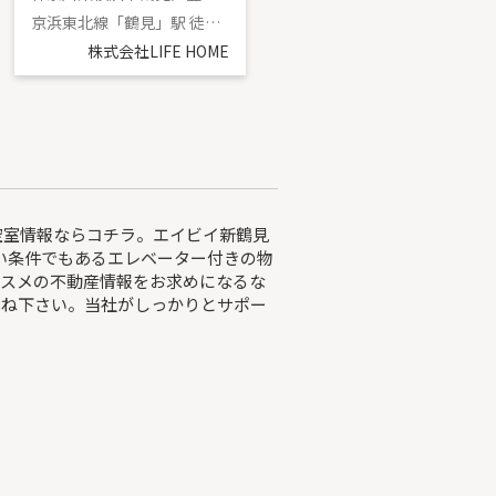
京浜東北線「鶴見」駅 徒歩3分
南武線「尻手」駅 徒歩4分
株式会社LIFE HOME
株式会社LIFE HOME
空室情報ならコチラ。エイビイ新鶴見
ない条件でもあるエレベーター付きの物
ススメの不動産情報をお求めになるな
尋ね下さい。当社がしっかりとサポー