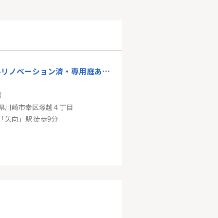
【フルリノベーション済・専用庭あり】ヴィルヌーブ・ガーデンズ川崎
㎡
県川崎市幸区塚越４丁目
「矢向」駅 徒歩9分
ＪＲ南武線「武蔵溝ノ口」溝の口セントラルマンション
㎡
県川崎市高津区久本３丁目
「武蔵溝ノ口」駅 徒歩7分