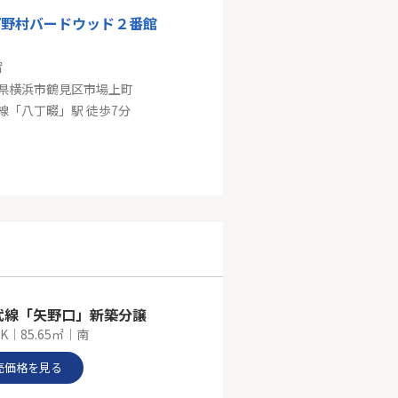
プ野村バードウッド２番館
㎡
県横浜市鶴見区市場上町
線「八丁畷」駅 徒歩7分
本線「生麦」売地
㎡
県横浜市鶴見区岸谷１丁目
線「生麦」駅 徒歩6分
武線「矢野口」新築分譲
DK｜85.65㎡｜南
売価格を見る