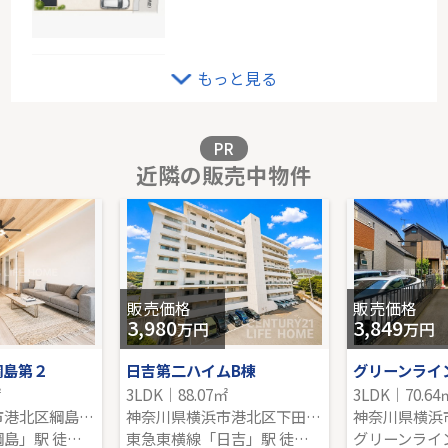
東急田園都市線「宮前平」新築戸建
もっと見る
-｜2LDK｜113.07㎡｜南西
販売価格を見る
PR
近隣の販売中物件
メゾン藤
8階｜3LDK｜67.02㎡｜南東
販売価格を見る
販売価格
販売価格
3,980
3,849
万円
万円
綱島第２
日吉第二ハイムB棟
㎡
3LDK｜88.07㎡
3LDK｜70.64
神奈川県横浜市港北区綱島西２丁目
神奈川県横浜市港北区下田町４丁目
東急東横線「綱島」駅 徒歩4分
東急東横線「日吉」駅 徒歩19分