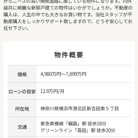
からニーズの高い南側道路に接している物件になります。内外
装共に綺麗な新築戸建ての物件はいかがでしょうか。不動産の
購入は、人生の中でも大きなお買い物です。当社スタッフが不
動産購入をしっかりサポート致しますので、どうぞ安心してお
任せ下さい。
物件概要
4,980万円～7,699万円
価格
12.9万円/月
ローンの目安
神奈川県
横浜市港北区
新吉田東
５丁目
所在地
東急東横線
「
綱島
」駅 徒歩18分
交通
グリーンライン
「
高田
」駅 徒歩20分