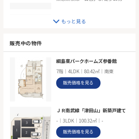
ＪＲ横浜線「小机」ファミールガーデン横浜・小机1番館
もっと見る
-
76.02㎡
神奈川県横浜市港北区小机町
販売中の物件
横浜線「小机」駅 徒歩18分
綱島東パークホームズ参番館
東急東横線「菊名」中古戸建
7階｜4LDK｜80.42㎡｜南東
-
83.42㎡
販売価格を見る
神奈川県横浜市港北区菊名４丁目
東急東横線「菊名」駅 徒歩3分
ＪＲ南武線「津田山」新築戸建て
-｜3LDK｜100.32㎡｜-
販売価格を見る