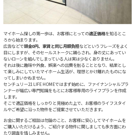
マイホーム探しの第一歩は、お客様にとっての
適正価格
を知るとこ
ろから始まります。
広告などで
頭金0円、家賃と同じ月額負担
などというフレーズをよく
目にしますが、そのセールストークに踊らされ、身の丈にあってい
ないローンを組んでしまっている人は実は少なくありません。
それは後に趣味や外食、娯楽への出費を削ることとなり、結果とし
て楽しみにしていたマイホーム生活が、理想とかけ離れたものにな
ってしまいかねません。
センチュリー21 LIFE HOMEではまず始めに、ファイナンシャルプラ
ンナーが幅広い専門知識をもとにお客様専用のライフプランを作成
します。
そこで適正価格をしっかりと見極めた上で、お客様のライフスタイ
ルやご希望に沿った物件をご提案させていただきます。
お金に関するご相談は勿論のこと、お客様に安心してマイホームを
ご購入いただけるよう、ご紹介する物件に関しましても多方面にわ
たり調査を惜しみません。