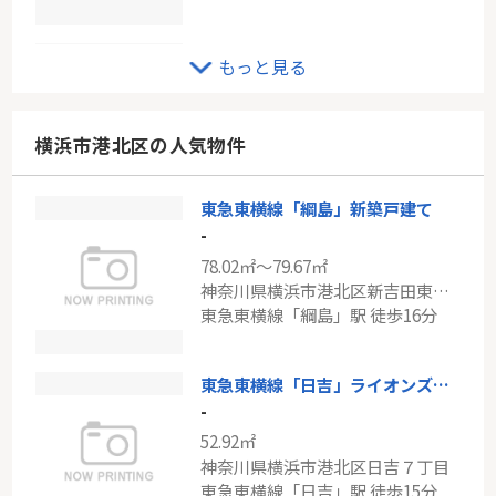
JR南武線「矢向」新築戸建て
もっと見る
-
109.22㎡
神奈川県川崎市幸区塚越３丁目
横浜市港北区の人気物件
南武線「矢向」駅 徒歩4分
東急東横線「綱島」新築戸建て
ブルーライン「新羽」中古戸建
-
-
78.02㎡～79.67㎡
109.30㎡
神奈川県横浜市港北区新吉田東５丁目
神奈川県横浜市都筑区東方町
東急東横線「綱島」駅 徒歩16分
ブルーライン「新羽」駅 バス11分 「東方町」 停歩5分
東急東横線「日吉」ライオンズマンション日吉第６
-
52.92㎡
神奈川県横浜市港北区日吉７丁目
東急東横線「日吉」駅 徒歩15分