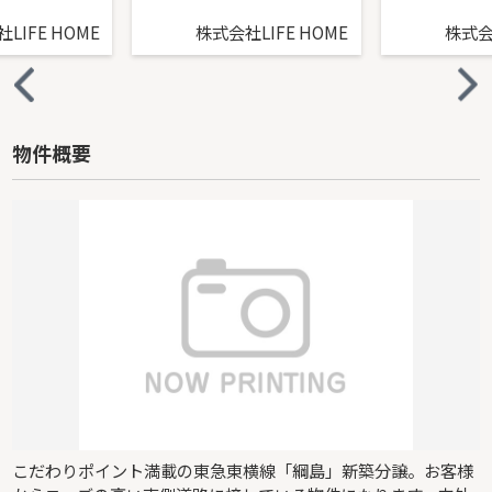
LIFE HOME
株式会社LIFE HOME
株式会社
物件概要
こだわりポイント満載の東急東横線「綱島」新築分譲。お客様