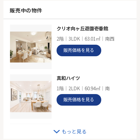
104.54㎡
神奈川県横浜市緑区西八朔町
販売中の物件
横浜線「十日市場」駅 徒歩22分
クリオ向ヶ丘遊園壱番館
ＪＲ横浜線「長津田」中古戸建
2階｜3LDK｜63.01㎡｜南西
-
96.47㎡
販売価格を見る
神奈川県横浜市緑区長津田町
横浜線「長津田」駅 徒歩10分
真和ハイツ
1階｜2LDK｜60.94㎡｜南
販売価格を見る
京急本線「京急鶴見」中古戸建
もっと見る
-｜2LDK｜60.67㎡｜-