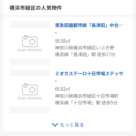
神奈川県川崎市中原区上丸子八幡町
横浜市緑区の人気物件
東急東横線「新丸子」駅 徒歩4分
東急田園都市線「長津田」中古戸建
ＪＲ山手線「目黒」マンション東目黒苑
-
-
95.58㎡
53.25㎡
神奈川県横浜市緑区いぶき野
東京都品川区上大崎１丁目
横浜線「長津田」駅 徒歩17分
山手線「目黒」駅 徒歩8分
ミオカステーロ十日市場ステッサ
-
65.82㎡
神奈川県横浜市緑区十日市場町
横浜線「十日市場」駅 徒歩5分
JR横浜線「十日市場」新築戸建て
もっと見る
-