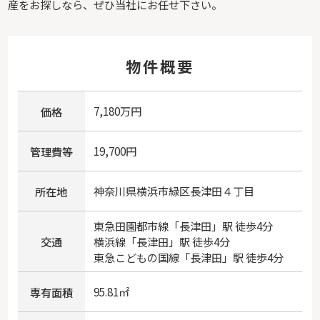
産をお探しなら、ぜひ当社にお任せ下さい。
物件概要
7,180万円
価格
19,700円
管理費等
神奈川県
横浜市緑区
長津田
４丁目
所在地
東急田園都市線
「
長津田
」駅 徒歩4分
交通
横浜線
「
長津田
」駅 徒歩4分
東急こどもの国線
「
長津田
」駅 徒歩4分
95.81㎡
専有面積