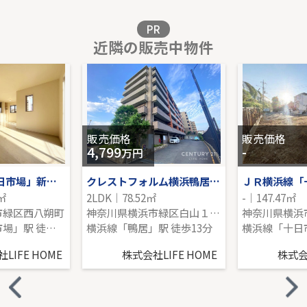
販売価格を見る
PR
近隣の販売中物件
ＪＲ南武線「津田山」新築戸建
-｜4LDK｜105.58㎡｜南
販売価格を見る
販売価格
販売価格
4,799
-
万円
JR横浜線「十日市場」新築戸建て
クレストフォルム横浜鴨居弐番館
ＪＲ横浜線「
4㎡
2LDK｜78.52㎡
-｜147.47㎡
市緑区西八朔町
神奈川県横浜市緑区白山１丁目
横浜線「十日市場」駅 徒歩22分
横浜線「鴨居」駅 徒歩13分
LIFE HOME
株式会社LIFE HOME
株式会社