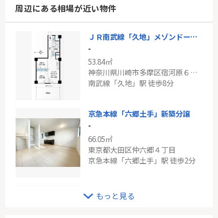
周辺にある相場が近い物件
ＪＲ南武線「久地」メゾンドール新多摩川A棟
-
53.84㎡
神奈川県川崎市多摩区宿河原６丁目
南武線「久地」駅 徒歩8分
京急本線「六郷土手」新築分譲
-
66.05㎡
東京都大田区仲六郷４丁目
京急本線「六郷土手」駅 徒歩2分
東急東横線「新丸子」～グランレーヴ新丸子～
もっと見る
-
54.02㎡