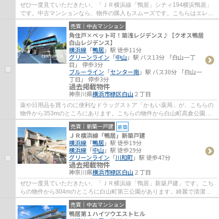
ぜひ一度見ていただきたい、「ＪＲ横浜線「鴨居」シティ194横浜鴨居」
です。中古マンションなら、物件の購入もスムーズです。こちらはエレベ
ーター付き物件です。駅まで徒歩9分の場所...
売買｜中古マンション
角住戸×ペット可！築浅レジデンス♪【クオス鴨居
白山レジデンス】
横浜線
「
鴨居
」駅 徒歩11分
グリーンライン
「
中山
」駅 バス13分 「白山一丁
目」 停歩3分
ブルーライン
「
センター南
」駅 バス30分 「白山一
丁目」 停歩3分
過去掲載物件
神奈川県
横浜市緑区
白山
２丁目
薬や日用品を買うのに便利なドラッグストア「かもい薬局」が、こちらの
物件から353mのところにあります。こちらの物件から白山町高倉公園ま
で292mです。綺麗に整備された中古マンショ...
売買｜新築一戸建
新築
ＪＲ横浜線「鴨居」新築戸建
横浜線
「
鴨居
」駅 徒歩19分
横浜線
「
中山
」駅 徒歩29分
グリーンライン
「
川和町
」駅 徒歩47分
過去掲載物件
神奈川県
横浜市緑区
白山
２丁目
ぜひ一度見ていただきたい、「ＪＲ横浜線「鴨居」新築戸建」です。こち
らの物件から304mのところに白山町第三公園があります。綺麗で清潔感
のある室内が新築戸建ての特徴です。多種多...
売買｜中古マンション
鴨居第１ハイツウエストヒル