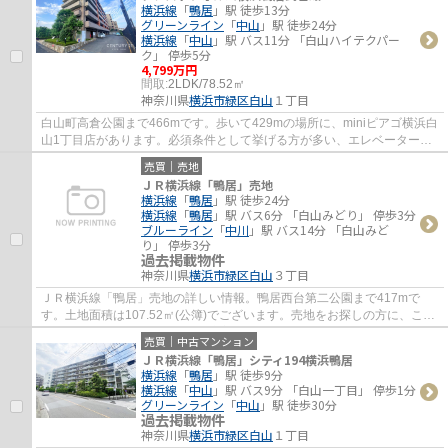
横浜線
「
鴨居
」駅 徒歩13分
グリーンライン
「
中山
」駅 徒歩24分
横浜線
「
中山
」駅 バス11分 「白山ハイテクパー
ク」 停歩5分
4,799万円
間取:
2LDK/78.52㎡
神奈川県
横浜市緑区
白山
１丁目
白山町高倉公園まで466mです。歩いて429mの場所に、miniピアゴ横浜白
山1丁目店があります。必須条件として挙げる方が多い、エレベーター付
きの物件です。マンションにどんな人が住んで...
売買｜売地
ＪＲ横浜線「鴨居」売地
横浜線
「
鴨居
」駅 徒歩24分
横浜線
「
鴨居
」駅 バス6分 「白山みどり」 停歩3分
ブルーライン
「
中川
」駅 バス14分 「白山みど
り」 停歩3分
過去掲載物件
神奈川県
横浜市緑区
白山
３丁目
ＪＲ横浜線「鴨居」売地の詳しい情報。鴨居西台第二公園まで417mで
す。土地面積は107.52㎡(公簿)でございます。売地をお探しの方に、こち
らの土地はイチオシです。地元密着、そして不...
売買｜中古マンション
ＪＲ横浜線「鴨居」シティ194横浜鴨居
横浜線
「
鴨居
」駅 徒歩9分
横浜線
「
中山
」駅 バス9分 「白山一丁目」 停歩1分
グリーンライン
「
中山
」駅 徒歩30分
過去掲載物件
神奈川県
横浜市緑区
白山
１丁目