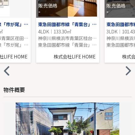
販売価格
販売価格
-
-
東急田園都市線「市が尾」東急ドエル・ビアス市が尾B棟
東急田園都市線「青葉台」中古戸建
1㎡
4LDK｜133.30㎡
3LDK｜101.4
神奈川県横浜市青葉区荏田西５丁目
神奈川県横浜市青葉区桂台２丁目
神奈川県横浜
東急田園都市線「市が尾」駅 徒歩14分
東急田園都市線「青葉台」駅 バス5分 「桂台公園入口」 停歩4分
LIFE HOME
株式会社LIFE HOME
株式会社
物件概要