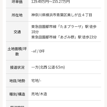
129.49万円～155.27万円
坪単価
神奈川県
横浜市青葉区
美しが丘
４丁目
所在地
東急田園都市線
「
たまプラーザ
」駅 徒歩
交通
18分
東急田園都市線
「
あざみ野
」駅 徒歩23分
土地面積/坪
-㎡ / 0坪
数
一方(北西 公道 6.5m)
接道状況
宅地/-
地目/地勢
売地/木造
種別/構造