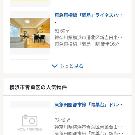
東急東横線「綱島」ライネスハイム綱島弐番館
-
61.60㎡
神奈川県横浜市港北区新吉田東１丁目
東急東横線「綱島」駅 徒歩16分
ＪＲ南武線「武蔵中原」ヒルズ武蔵中原ウエストウイング
もっと見る
-
66.69㎡
神奈川県川崎市中原区下小田中５丁目
横浜市青葉区の人気物件
南武線「武蔵中原」駅 徒歩15分
東急田園都市線「青葉台」ドルフ青葉台２号棟
ヒルズ新百合ヶ丘
-
-
72.46㎡
100.93㎡
神奈川県横浜市青葉区青葉台１丁目
神奈川県川崎市麻生区王禅寺西１丁目
東急田園都市線「青葉台」駅 徒歩6分