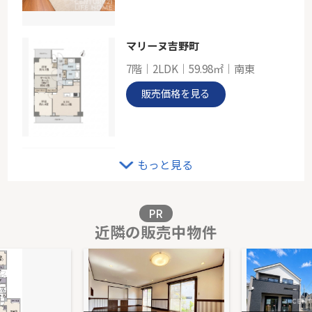
東急田園都市線「藤が丘」駅 徒歩12分
マリーヌ吉野町
7階｜2LDK｜59.98㎡｜南東
販売価格を見る
THE KOSUGI TOWER
もっと見る
10階｜3LDK｜74.49㎡｜西
販売価格を見る
PR
近隣の販売中物件
戸建 稲城市平尾２丁目
-｜4LDK｜95.22㎡｜-
販売価格を見る