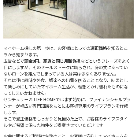
マイホーム探しの第一歩は、お客様にとっての
適正価格
を知るとこ
ろから始まります。
広告などで
頭金0円、家賃と同じ月額負担
などというフレーズをよく
目にしますが、そのセールストークに踊らされ、身の丈にあってい
ないローンを組んでしまっている人は実は少なくありません。
それは後に趣味や外食、娯楽への出費を削ることとなり、結果とし
て楽しみにしていたマイホーム生活が、理想とかけ離れたものにな
ってしまいかねません。
センチュリー21 LIFE HOMEではまず始めに、ファイナンシャルプラ
ンナーが幅広い専門知識をもとにお客様専用のライフプランを作成
します。
そこで適正価格をしっかりと見極めた上で、お客様のライフスタイ
ルやご希望に沿った物件をご提案させていただきます。
お金に関するご相談は勿論のこと、お客様に安心してマイホームを