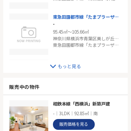
小田急小田原線「新百合ヶ丘」駅 徒歩11分
東急田園都市線「たまプラーザ」新築戸建て
-
95.45㎡～105.66㎡
神奈川県横浜市青葉区美しが丘西２丁目
東急田園都市線「たまプラーザ」駅 バス9分 「美しが丘」 停歩2分
【市ヶ尾町戸建（2018年築）】敷地面積86坪・建物40坪
もっと見る
-
132.90㎡
神奈川県横浜市青葉区市ケ尾町
販売中の物件
東急田園都市線「市が尾」駅 徒歩17分
相鉄本線「西横浜」新築戸建
ニックハイム藤が丘
-｜3LDK｜92.85㎡｜南
-
62.35㎡
販売価格を見る
神奈川県横浜市青葉区藤が丘１丁目