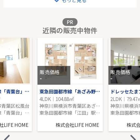
もっと見る
-｜2LDK｜99.97㎡｜南
販売価格を見る
PR
近隣の販売中物件
東急田園都市線「たまプラーザ」中古戸建
-｜3LDK｜108.67㎡｜-
販売価格を見る
販売価格
販売価格
-
-
東急田園都市線「青葉台」新築分譲
東急田園都市線「あざみ野」新築戸建
ドレッセたま
㎡
4LDK｜104.88㎡
2LDK｜79.47
市青葉区松風台
神奈川県横浜市青葉区あざみ野南４丁目
東急田園都市線「青葉台」駅 徒歩17分
東急田園都市線「江田」駅 徒歩14分
LIFE HOME
株式会社LIFE HOME
株式会社