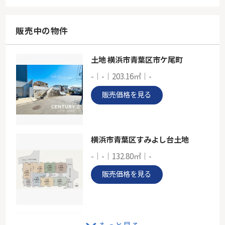
-
75.91㎡
神奈川県横浜市青葉区荏田西１丁目
販売中の物件
東急田園都市線「市が尾」駅 徒歩8分
土地 横浜市青葉区市ケ尾町
東急田園都市線「青葉台」ドルフ青葉台２号棟
-｜-｜203.16㎡｜-
-
72.46㎡
販売価格を見る
神奈川県横浜市青葉区青葉台１丁目
東急田園都市線「青葉台」駅 徒歩6分
横浜市青葉区すみよし台土地
-｜-｜132.80㎡｜-
販売価格を見る
小田急多摩線「五月台」中古戸建