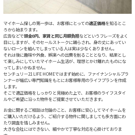
マイホーム探しの第一歩は、お客様にとっての
適正価格
を知るとこ
ろから始まります。
広告などで
頭金0円、家賃と同じ月額負担
などというフレーズをよく
目にしますが、そのセールストークに踊らされ、身の丈にあってい
ないローンを組んでしまっている人は実は少なくありません。
それは後に趣味や外食、娯楽への出費を削ることとなり、結果とし
て楽しみにしていたマイホーム生活が、理想とかけ離れたものにな
ってしまいかねません。
センチュリー21 LIFE HOMEではまず始めに、ファイナンシャルプラ
ンナーが幅広い専門知識をもとにお客様専用のライフプランを作成
します。
そこで適正価格をしっかりと見極めた上で、お客様のライフスタイ
ルやご希望に沿った物件をご提案させていただきます。
お金に関するご相談は勿論のこと、お客様に安心してマイホームを
ご購入いただけるよう、ご紹介する物件に関しましても多方面にわ
たり調査を惜しみません。
大きな会社にはできない、細やかで丁寧な対応を心掛けておりま