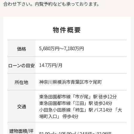
合わせ下さい。内覧予約なども承っております。
物件概要
5,680万円～7,180万円
価格
14.7万円/月
ローンの目安
神奈川県
横浜市青葉区
市ケ尾町
所在地
東急田園都市線
「
市が尾
」駅 徒歩12分
東急田園都市線
「
江田
」駅 徒歩24分
交通
小田急小田原線
「
柿生
」駅 バス14分 「大
場町入口」 停歩4分
建物面積/坪
81.00㎡～105.99㎡ / 24.5坪～32.06坪