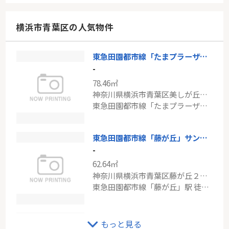
101.84㎡
神奈川県横浜市瀬谷区相沢３丁目
横浜市青葉区の人気物件
相鉄本線「瀬谷」駅 徒歩10分
東急田園都市線「たまプラーザ」新築戸建
東急田園都市線「用賀」中古戸建
-
-
78.46㎡
87.48㎡
神奈川県横浜市青葉区美しが丘西３丁目
東京都世田谷区玉川台１丁目
東急田園都市線「たまプラーザ」駅 バス9分 「蓬谷戸」 停歩3分
東急田園都市線「用賀」駅 徒歩7分
東急田園都市線「藤が丘」サンヴェール藤が丘
-
62.64㎡
神奈川県横浜市青葉区藤が丘２丁目
東急田園都市線「藤が丘」駅 徒歩3分
東急田園都市線「市が尾」ダイアパレス市が尾
もっと見る