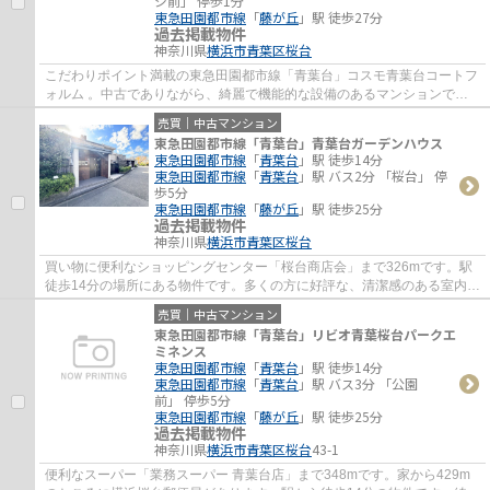
ジ前」 停歩1分
東急田園都市線
「
藤が丘
」駅 徒歩27分
過去掲載物件
神奈川県
横浜市青葉区
桜台
こだわりポイント満載の東急田園都市線「青葉台」コスモ青葉台コートフ
ォルム 。中古でありながら、綺麗で機能的な設備のあるマンションで
す。駅まで徒歩15分の場所にある物件です。こ...
売買｜中古マンション
東急田園都市線「青葉台」青葉台ガーデンハウス
東急田園都市線
「
青葉台
」駅 徒歩14分
東急田園都市線
「
青葉台
」駅 バス2分 「桜台」 停
歩5分
東急田園都市線
「
藤が丘
」駅 徒歩25分
過去掲載物件
神奈川県
横浜市青葉区
桜台
買い物に便利なショッピングセンター「桜台商店会」まで326mです。駅
徒歩14分の場所にある物件です。多くの方に好評な、清潔感のある室内が
魅力の中古マンションです。多種多様な物件...
売買｜中古マンション
東急田園都市線「青葉台」リビオ青葉桜台パークエ
ミネンス
東急田園都市線
「
青葉台
」駅 徒歩14分
東急田園都市線
「
青葉台
」駅 バス3分 「公園
前」 停歩5分
東急田園都市線
「
藤が丘
」駅 徒歩25分
過去掲載物件
神奈川県
横浜市青葉区
桜台
43-1
便利なスーパー「業務スーパー 青葉台店」まで348mです。家から429m