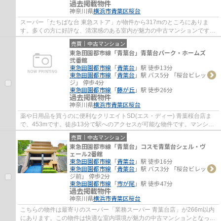
過去掲載物件
神奈川県
横浜市青葉区
桜台
スーパー「たちばな台 東急ストア」が物件から317mのところにありま
す。多くの方に好評な、清潔感のある室内が魅力の中古マンションです。
駅まで徒歩15分でアクセス可能です。当社がご...
売買｜中古マンション
東急田園都市線「青葉台」青葉台パーク・ホームズ
弐番館
東急田園都市線
「
青葉台
」駅 徒歩13分
東急田園都市線
「
青葉台
」駅 バス5分 「桜台ビレッ
ジ」 停歩4分
東急田園都市線
「
藤が丘
」駅 徒歩26分
過去掲載物件
神奈川県
横浜市青葉区
桜台
薬や日用品を買うのに便利なクリエイトSD(エス・ディー) 青葉桜台店ま
で、453mです。徒歩13分で駅へのアクセスが可能な物件です。マンショ
ンにどんな人が住んでいるのかも中古マンショ...
売買｜中古マンション
東急田園都市線「青葉台」コスモ青葉台シェル・ヴ
ェール2番館
東急田園都市線
「
青葉台
」駅 徒歩16分
東急田園都市線
「
青葉台
」駅 バス3分 「桜台ビレッ
ジ前」 停歩2分
東急田園都市線
「
市が尾
」駅 徒歩47分
過去掲載物件
神奈川県
横浜市青葉区
桜台
こちらの物件は最寄りのスーパー「業務スーパー 青葉台店」が266m以内
にあります。この物件は快適な室内環境が魅力の中古マンションとなって