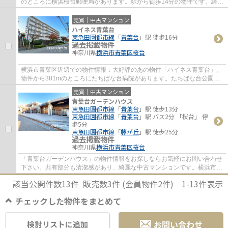
のところに横浜桜台郵便局があります。駅から徒歩14分の物件です。綺麗
に整備された中古マンションで清潔感を感じま...
売買｜中古マンション
ハイネス青葉台
東急田園都市線
「
青葉台
」駅 徒歩16分
過去掲載物件
神奈川県
横浜市青葉区
桜台
横浜市青葉区近辺での物件情報：大好評のあの物件「ハイネス青葉台」。
物件から381mのところにたちばな台病院があります。たちばな台公園ま
で490mです。中古でありながら、綺麗で機能...
売買｜中古マンション
青葉台ガーデンハウス
東急田園都市線
「
青葉台
」駅 徒歩13分
東急田園都市線
「
青葉台
」駅 バス2分 「桜台」 停
歩5分
東急田園都市線
「
藤が丘
」駅 徒歩25分
過去掲載物件
神奈川県
横浜市青葉区
桜台
「青葉台ガーデンハウス」の物件情報をお探しならお気軽にお問い合わせ
下さい。共有部分も清潔感があり、綺麗な中古マンションです。横浜市青
葉区でマイホームを手に入れようとお考え...
該当公開件数
13
件 販売数
3
件 (会員物件
2
件)
1-13
件表示
チェックした物件をまとめて
お問い合わせ
検討リストに追加