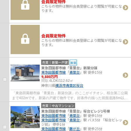
会員限定物件
こちらの物件は無料会員登録により閲覧が可能にな
ります。
会員限定物件
こちらの物件は無料会員登録により閲覧が可能にな
ります。
売買｜新築一戸建
新築
東急田園都市線「青葉台」新築分譲
東急田園都市線
「
青葉台
」駅 徒歩15分
9,880万円
間取:
4LDK/112.62㎡
神奈川県
横浜市青葉区
桜台
「東急田園都市線「青葉台」新築分譲」のここがイチオシ。桜台第二公園
まで402mです。新築の戸建て物件です。好条件の揃った前面道路6m以上
の物件をお薦めいたします。横浜市青葉区内...
売買｜中古マンション
東急田園都市線「青葉台」桜台ビレジ1号棟
東急田園都市線
「
青葉台
」駅 徒歩15分
東急田園都市線
「
青葉台
」駅 バス5分 「桜台ビレッ
ジ前」 停歩1分
東急田園都市線
「
藤が丘
」駅 徒歩25分