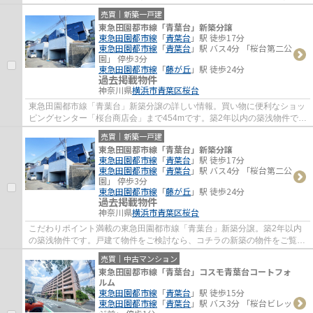
います。一生に一度の大きな買い物である不...
売買｜新築一戸建
東急田園都市線「青葉台」新築分譲
東急田園都市線
「
青葉台
」駅 徒歩17分
東急田園都市線
「
青葉台
」駅 バス4分 「桜台第二公
園」 停歩3分
東急田園都市線
「
藤が丘
」駅 徒歩24分
過去掲載物件
神奈川県
横浜市青葉区
桜台
東急田園都市線「青葉台」新築分譲の詳しい情報。買い物に便利なショッ
ピングセンター「桜台商店会」まで454mです。築2年以内の築浅物件で
す。新築戸建ての物件は、室内のレイアウトも...
売買｜新築一戸建
東急田園都市線「青葉台」新築分譲
東急田園都市線
「
青葉台
」駅 徒歩17分
東急田園都市線
「
青葉台
」駅 バス4分 「桜台第二公
園」 停歩3分
東急田園都市線
「
藤が丘
」駅 徒歩24分
過去掲載物件
神奈川県
横浜市青葉区
桜台
こだわりポイント満載の東急田園都市線「青葉台」新築分譲。築2年以内
の築浅物件です。戸建て物件をご検討なら、コチラの新築の物件をご覧く
ださい。不動産の購入は大きなお買い物です...
売買｜中古マンション
東急田園都市線「青葉台」コスモ青葉台コートフォ
ルム
東急田園都市線
「
青葉台
」駅 徒歩15分
東急田園都市線
「
青葉台
」駅 バス3分 「桜台ビレッ