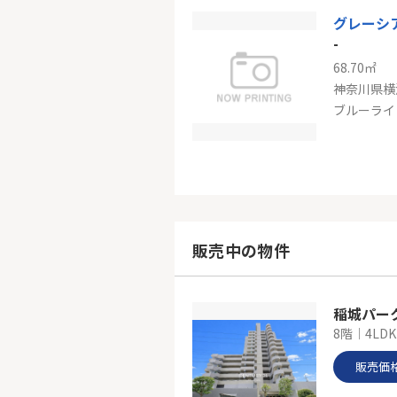
グレーシ
-
68.70㎡
神奈川県横
ブルーライ
-
102.92㎡
神奈川県横
販売中の物件
ブルーライ
稲城パー
8階｜4LD
販売価