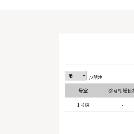
/2階建
号室
参考相場価
1号棟
-