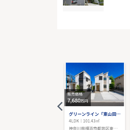
小田急線
-｜3LDK｜
販売価
販売価格
販売価格
6,180
7,680
万円
万円
グリーンライン「東山田」新築分譲
グリーンライン「東山田」新築戸建
3LDK｜100.39㎡
4LDK｜101.43㎡
神奈川県横浜市都筑区東山田町
神奈川県横浜市都筑区東山田４丁目