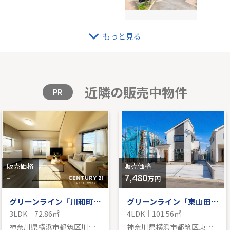
もっと見る
「新百合ヶ丘」新築分譲
東急
102.88㎡｜北東
-｜2L
格を見る
販
近隣の販売中物件
PR
販売価格
販売価格
-
7,480
万円
グリーンライン「川和町」中古戸建て
グリーンライン「東山田」新築戸建
3LDK｜72.86㎡
4LDK｜101.56㎡
神奈川県横浜市都筑区川和町
神奈川県横浜市都筑区東山田４丁目