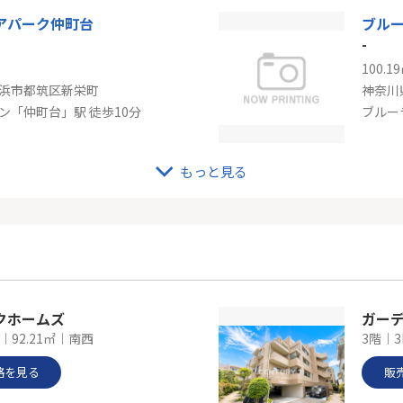
アパーク仲町台
ブル
-
100.1
浜市都筑区新栄町
神奈川
ン「仲町台」駅 徒歩10分
ブルー
もっと見る
ブルーライン「センター北」港北ファミールガーデンC棟
ブル
-
149.5
浜市都筑区牛久保東２丁目
神奈川
ン「センター北」駅 徒歩12分
ブルー
クホームズ
ガー
K｜92.21㎡｜南西
3階｜3
格を見る
販