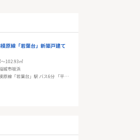
相模原線「若葉台」新築戸建て
㎡～102.93㎡
稲城市坂浜
京王相模原線「若葉台」駅 バス6分 「平尾4丁目」 停歩10分
田園都市線「鷺沼」新築戸建て
㎡
県川崎市宮前区東有馬５丁目
東急田園都市線「鷺沼」駅 バス9分 「東有馬第一団地前」 停歩2分