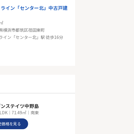
ーライン「センター北」中古戸建
9㎡
県横浜市都筑区荏田東町
ライン「センター北」駅 徒歩16分
ーライン「センター南」新築分譲
1㎡
県横浜市都筑区荏田東３丁目
ライン「センター南」駅 徒歩17分
デンステイツ中野島
LDK｜71.49㎡｜南東
売価格を見る