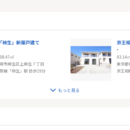
「柿生」新築戸建て
京王
-
08.47㎡
93.14
崎市麻生区上麻生７丁目
東京都
原線「柿生」駅 徒歩19分
もっと見る
線「津田山」中古戸建
東急
-
98.74
崎市高津区下作延７丁目
神奈川
田山」駅 徒歩6分