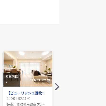
田園都市線「溝の口」新築戸建
DK｜81.24㎡｜東
売価格を見る
販売価格
販売価格
-
-
【ビューリッシュ港北ニュータウンアジュリーヌ】
港北ファミールハイツ10-3号棟
4LDK｜92.91㎡
3LDK｜75.30㎡
神奈川県横浜市都筑区北山田６丁目
神奈川県横浜市都筑区茅ケ崎南１丁目