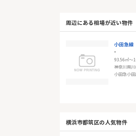
周辺にある相場が近い物件
小田急線
-
93.56㎡～1
神奈川県川
小田急小田
ＪＲ南武
-
121.09㎡
神奈川県川
横浜市都筑区の人気物件
南武線「津