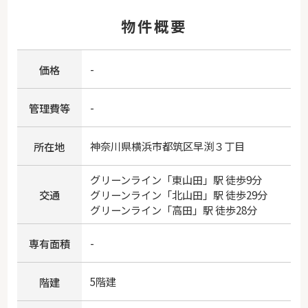
物件概要
-
価格
-
管理費等
神奈川県
横浜市都筑区
早渕
３丁目
所在地
グリーンライン
「
東山田
」駅 徒歩9分
交通
グリーンライン
「
北山田
」駅 徒歩29分
グリーンライン
「
高田
」駅 徒歩28分
-
専有面積
5階建
階建