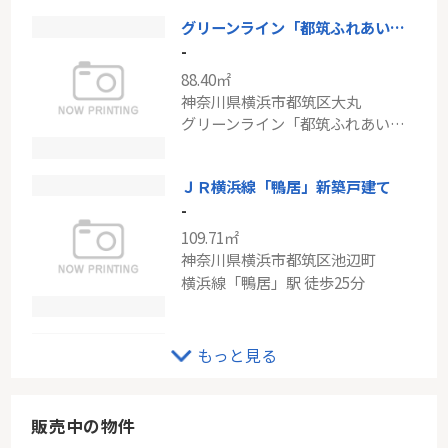
グリーンライン「都筑ふれあいの丘」メゾン桜が丘11号棟
東急東横線「綱島」ライオンズガーデン綱島
-
-
88.40㎡
69.60㎡
神奈川県横浜市都筑区大丸
神奈川県横浜市港北区綱島東５丁目
グリーンライン「都筑ふれあいの丘」駅 徒歩9分
東急東横線「綱島」駅 徒歩13分
ＪＲ横浜線「鴨居」新築戸建て
-
109.71㎡
神奈川県横浜市都筑区池辺町
横浜線「鴨居」駅 徒歩25分
72平米・南西向き ～アドリーム仲町台～
もっと見る
-
72.00㎡
神奈川県横浜市都筑区桜並木
販売中の物件
ブルーライン「仲町台」駅 徒歩13分