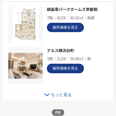
綱島東パークホームズ参番館
グリーンライン「北山田」新築戸建
7階｜4LDK｜80.42㎡｜南東
-
118.00㎡
販売価格を見る
神奈川県横浜市都筑区東山田１丁目
グリーンライン「北山田」駅 徒歩14分
アルス横浜台町
3階｜2LDK｜56.48㎡｜東
販売価格を見る
東急田園都市線「宮前平」中古戸建
もっと見る
-｜4LDK｜98.32㎡｜南西
販売価格を見る
PR