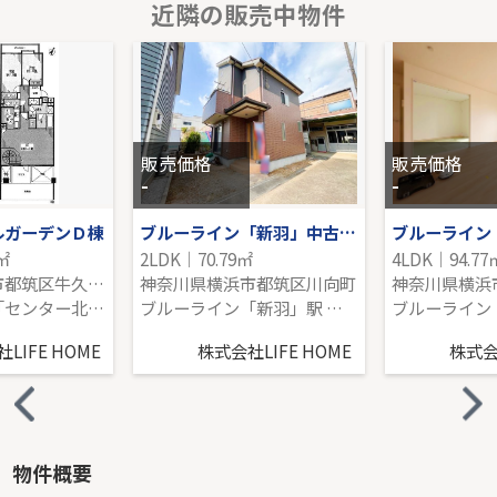
近隣の販売中物件
ライオンズプラザ武蔵新城
1階｜3LDK｜86.53㎡｜南
販売価格を見る
販売価格
販売価格
-
-
ルガーデンＤ棟
ブルーライン「新羽」中古戸建
6㎡
2LDK｜70.79㎡
4LDK｜94.77
神奈川県横浜市都筑区牛久保東２丁目
神奈川県横浜市都筑区川向町
ブルーライン「センター北」駅 徒歩11分
ブルーライン「新羽」駅 バス4分 「大熊町」 停歩7分
LIFE HOME
株式会社LIFE HOME
株式会社
物件概要