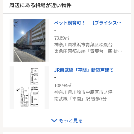
周辺にある相場が近い物件
ペット飼育可！ 【ブライシス青葉台】
-
73.69㎡
神奈川県横浜市青葉区松風台
東急田園都市線「青葉台」駅 徒歩9分
JR南武線「平間」新築戸建て
-
108.98㎡
神奈川県川崎市中原区市ノ坪
南武線「平間」駅 徒歩7分
ＪＲ横浜線「十日市場」新築分譲
もっと見る
-
87.06㎡