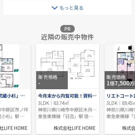
港北ニュータウンパークサイドハイツ３番館
もっと見る
4階｜3LDK｜69.55㎡｜南西
販売価格を見る
PR
近隣の販売中物件
戸建 横浜市戸塚区汲沢４丁目
-｜4LDK｜105.37㎡｜-
販売価格を見る
販売価格
販売価格
-
1
7,500
億
万
JR横須賀線「武蔵小杉」中古戸建
今月末から内覧可能！資料請求はお早めに！～川崎市中原区木月４丁目～
㎡
3LDK｜63.74㎡
3LDK｜89.45
市中原区市ノ坪
神奈川県川崎市中原区木月４丁目
神奈川県川崎
横須賀線「武蔵小杉」駅 徒歩16分
東急東横線「日吉」駅 徒歩18分
LIFE HOME
株式会社LIFE HOME
株式会社