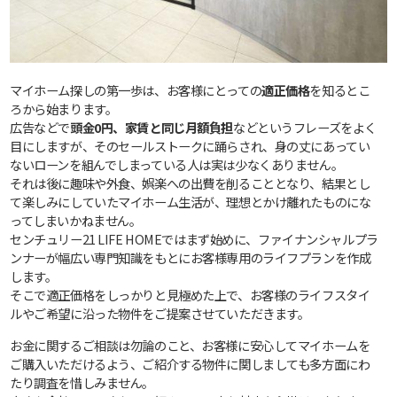
マイホーム探しの第一歩は、お客様にとっての
適正価格
を知るとこ
ろから始まります。
広告などで
頭金0円、家賃と同じ月額負担
などというフレーズをよく
目にしますが、そのセールストークに踊らされ、身の丈にあってい
ないローンを組んでしまっている人は実は少なくありません。
それは後に趣味や外食、娯楽への出費を削ることとなり、結果とし
て楽しみにしていたマイホーム生活が、理想とかけ離れたものにな
ってしまいかねません。
センチュリー21 LIFE HOMEではまず始めに、ファイナンシャルプラ
ンナーが幅広い専門知識をもとにお客様専用のライフプランを作成
します。
そこで適正価格をしっかりと見極めた上で、お客様のライフスタイ
ルやご希望に沿った物件をご提案させていただきます。
お金に関するご相談は勿論のこと、お客様に安心してマイホームを
ご購入いただけるよう、ご紹介する物件に関しましても多方面にわ
たり調査を惜しみません。