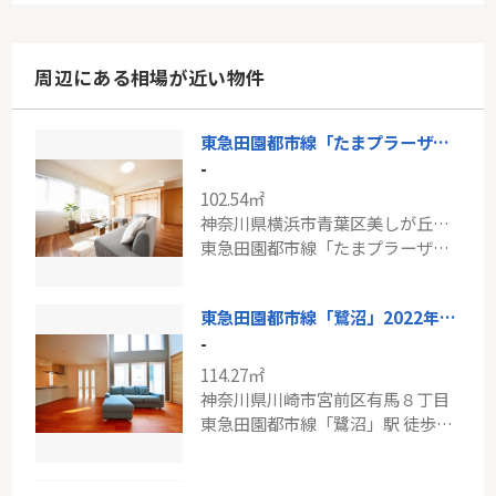
周辺にある相場が近い物件
東急田園都市線「たまプラーザ」サンクタスヒューマンたまプラーザ
-
102.54㎡
神奈川県横浜市青葉区美しが丘西２丁目
東急田園都市線「たまプラーザ」駅 バス15分 「保野」 停歩3分
東急田園都市線「鷺沼」2022年築戸建
-
114.27㎡
神奈川県川崎市宮前区有馬８丁目
東急田園都市線「鷺沼」駅 徒歩13分
小田急線「新百合ヶ丘」新築戸建て