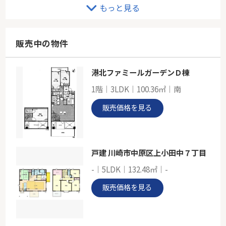
川崎平間ガーデンハウス
もっと見る
-
72.18㎡
神奈川県川崎市中原区上平間
販売中の物件
南武線「平間」駅 徒歩5分
港北ファミールガーデンＤ棟
ＪＲ南武線「武蔵新城」コスモ武蔵中原ウイングコート
1階｜3LDK｜100.36㎡｜南
-
77.52㎡
販売価格を見る
神奈川県川崎市中原区上小田中２丁目
南武線「武蔵新城」駅 徒歩10分
戸建 川崎市中原区上小田中７丁目
-｜5LDK｜132.48㎡｜-
販売価格を見る