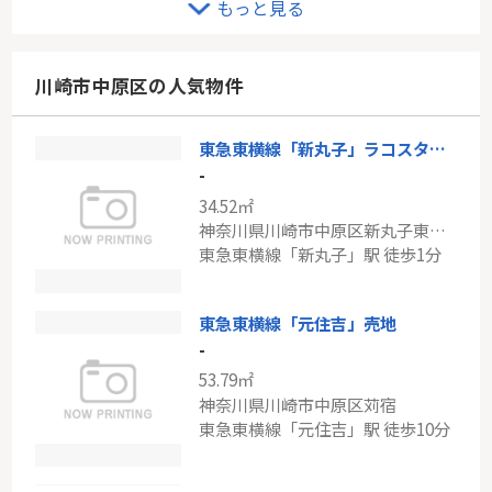
もっと見る
-
97.71㎡～107.64㎡
神奈川県川崎市麻生区王禅寺西３丁目
川崎市中原区の人気物件
小田急小田原線「新百合ヶ丘」駅 バス12分 「王禅寺公園」 停歩1分
東急東横線「新丸子」ラコスタ新丸子3
小田急線「柿生」新築戸建
-
-
34.52㎡
108.47㎡
神奈川県川崎市中原区新丸子東１丁目
神奈川県川崎市麻生区王禅寺東６丁目
東急東横線「新丸子」駅 徒歩1分
小田急小田原線「柿生」駅 バス5分 「下麻生」 停歩6分
東急東横線「元住吉」売地
-
53.79㎡
神奈川県川崎市中原区苅宿
東急東横線「元住吉」駅 徒歩10分