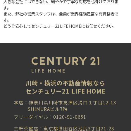
大きな会社にはできない、細やかで丁寧な対応を心掛けておりま
す。
また、弊社の営業スタッフは、全員が業界経験豊富な有資格者で
す。
どうぞ安心してセンチュリー21 LIFE HOMEにお任せください。
川崎・横浜の不動産情報なら
センチュリー21 LIFE HOME
本店：神奈川県川崎市高津区溝口１丁目12-18
SHIMURAビル7階
フリーダイヤル：0120-91-0651
三軒茶屋店：東京都世田谷区池尻3丁目21-28