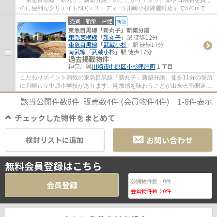
「東急目黒線「新丸子」新築分譲」のここがイチオシ。薬や日用品を買う
のに便利なクリエイトSD(エス・ディー) 川崎小杉陣屋町店まで370mで
す。家から403mのところにはのなみクリニック...
売買｜新築一戸建
新築
東急目黒線「新丸子」新築分譲
東急東横線
「
新丸子
」駅 徒歩12分
東急目黒線
「
武蔵小杉
」駅 徒歩17分
南武線
「
武蔵小杉
」駅 徒歩17分
過去掲載物件
神奈川県
川崎市中原区
小杉陣屋町
１丁目
こだわりポイント満載の東急目黒線「新丸子」新築分譲。徒歩11分の場所
に川崎市立中原小学校があります。開放感を味わうことが出来る南側道路
に面した物件です。コチラの物件は、新築...
該当公開件数
8
件 販売数
4
件 (会員物件
4
件)
1-8
件表示
チェックした物件をまとめて
お問い合わせ
検討リストに追加
無料会員登録はこちら
0
公開物件数：
件
会員登録
会員物件数：
0
件