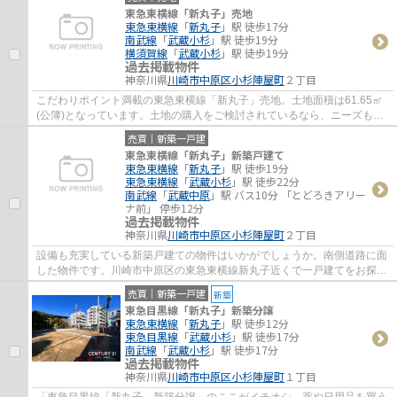
東急東横線「新丸子」売地
東急東横線
「
新丸子
」駅 徒歩17分
南武線
「
武蔵小杉
」駅 徒歩19分
横須賀線
「
武蔵小杉
」駅 徒歩19分
過去掲載物件
神奈川県
川崎市中原区
小杉陣屋町
２丁目
こだわりポイント満載の東急東横線「新丸子」売地。土地面積は61.65㎡
(公簿)となっています。土地の購入をご検討されているなら、ニーズも高
いこちらの売地はいかがでしょうか。道路が...
売買｜新築一戸建
東急東横線「新丸子」新築戸建て
東急東横線
「
新丸子
」駅 徒歩19分
東急東横線
「
武蔵小杉
」駅 徒歩22分
南武線
「
武蔵中原
」駅 バス10分 「とどろきアリー
ナ前」 停歩12分
過去掲載物件
神奈川県
川崎市中原区
小杉陣屋町
２丁目
設備も充実している新築戸建ての物件はいかがでしょうか。南側道路に面
した物件です。川崎市中原区の東急東横線新丸子近くで一戸建てをお探し
なら、当社にご連絡ください。お客様から...
売買｜新築一戸建
新築
東急目黒線「新丸子」新築分譲
東急東横線
「
新丸子
」駅 徒歩12分
東急目黒線
「
武蔵小杉
」駅 徒歩17分
南武線
「
武蔵小杉
」駅 徒歩17分
過去掲載物件
神奈川県
川崎市中原区
小杉陣屋町
１丁目