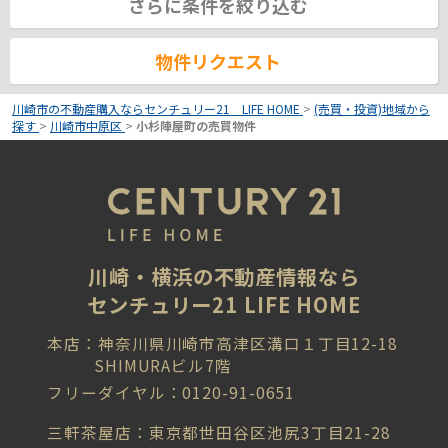
さらに条件を絞り込む
物件リクエスト
川崎市の不動産購入ならセンチュリー21 LIFE HOME
>
(売買・投資)地域から
探す
>
川崎市中原区
>
小杉陣屋町の売買物件
川崎・横浜の不動産情報なら
センチュリー21 LIFE HOME
本店：神奈川県川崎市高津区溝口１丁目12-18
SHIMURAビル7階
フリーダイヤル：0120-91-0651
三軒茶屋店：東京都世田谷区池尻3丁目21-28