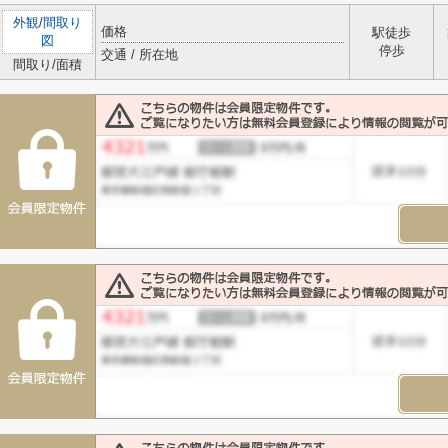
外観
/
間取り
価格
駅徒歩
図
停歩
交通 / 所在地
間取り/面積