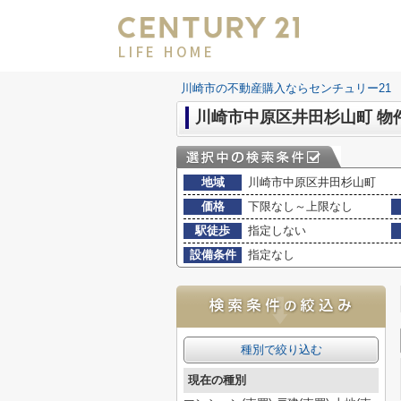
LIFE HOME
川崎市の不動産購入ならセンチュリー21 LI
川崎市中原区井田杉山町 物
地域
川崎市中原区井田杉山町
価格
下限なし～上限なし
駅徒歩
指定しない
設備条件
指定なし
種別で絞り込む
現在の種別