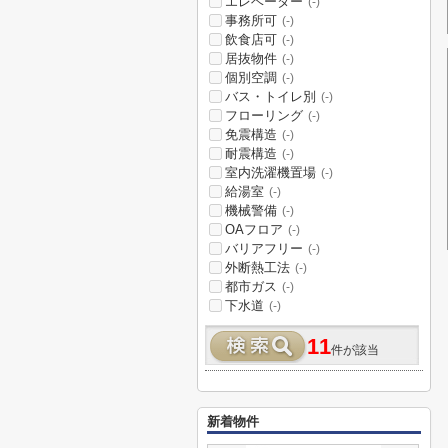
エレベーター
(-)
事務所可
(-)
飲食店可
(-)
居抜物件
(-)
個別空調
(-)
バス・トイレ別
(-)
フローリング
(-)
免震構造
(-)
耐震構造
(-)
室内洗濯機置場
(-)
給湯室
(-)
機械警備
(-)
OAフロア
(-)
バリアフリー
(-)
外断熱工法
(-)
都市ガス
(-)
下水道
(-)
11
件が該当
新着物件