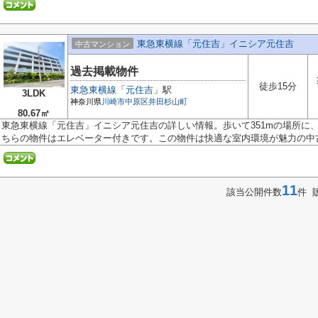
東急東横線「元住吉」イニシア元住吉
中古マンション
過去掲載物件
徒歩15分
東急東横線
「
元住吉
」駅
3LDK
神奈川県
川崎市中原区
井田杉山町
80.67㎡
東急東横線「元住吉」イニシア元住吉の詳しい情報。歩いて351mの場所に
ちらの物件はエレベーター付きです。この物件は快適な室内環境が魅力の中古マ
11
該当公開件数
件 