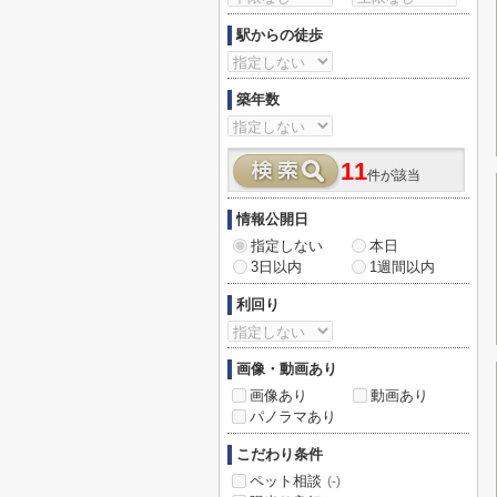
駅からの徒歩
築年数
11
件が該当
情報公開日
指定しない
本日
3日以内
1週間以内
利回り
画像・動画あり
画像あり
動画あり
パノラマあり
こだわり条件
ペット相談
(-)