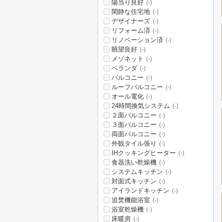
陽当り良好
(-)
閑静な住宅地
(-)
デザイナーズ
(-)
リフォーム済
(-)
リノベーション済
(-)
眺望良好
(-)
メゾネット
(-)
ベランダ
(-)
バルコニー
(-)
ルーフバルコニー
(-)
オール電化
(-)
24時間換気システム
(-)
２面バルコニー
(-)
３面バルコニー
(-)
両面バルコニー
(-)
外観タイル張り
(-)
IHクッキングヒーター
(-)
食器洗い乾燥機
(-)
システムキッチン
(-)
対面式キッチン
(-)
アイランドキッチン
(-)
追焚機能浴室
(-)
浴室乾燥機
(-)
床暖房
(-)