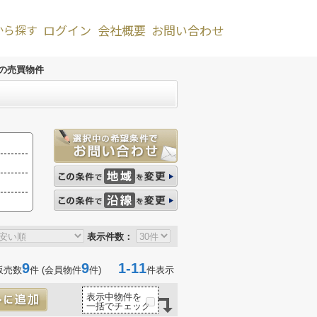
から探す
ログイン
会社概要
お問い合わせ
の売買物件
表示件数：
9
9
1-11
販売数
件 (会員物件
件)
件表示
表示中物件を
一括でチェック