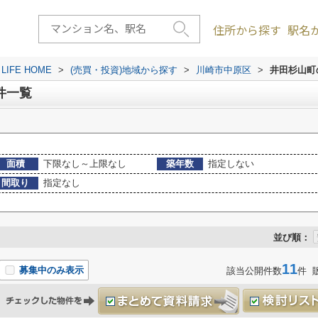
住所から探す
駅名
FE HOME
>
(売買・投資)地域から探す
>
川崎市中原区
>
井田杉山町
件一覧
面積
下限なし～上限なし
築年数
指定しない
間取り
指定なし
並び順：
11
募集中のみ表示
該当公開件数
件 