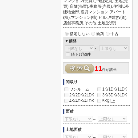
マンション(売買),戸建(売買),土地(売
買),店舗(売買),事務所(売買),住宅以外
建物全部,投資マンション,アパート
(棟),マンション(棟),ビル,戸建(投資),
店舗事務所,その他,土地(投資)
指定しない
新築
中古
▼価格
～
値下げ物件
11
件が該当
間取り
ワンルーム
1K/1DK/1LDK
2K/2DK/2LDK
3K/3DK/3LDK
4K/4DK/4LDK
5K以上
面積
～
土地面積
～