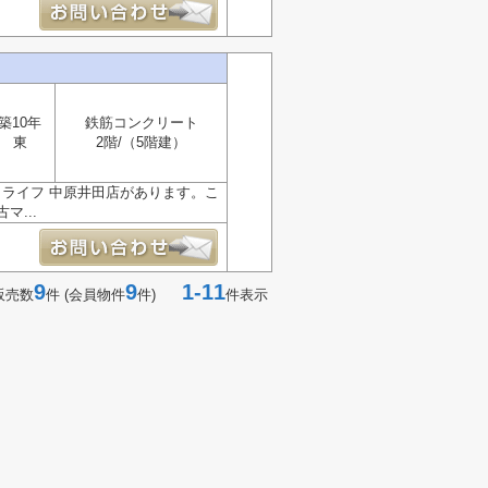
築10年
鉄筋コンクリート
東
2階/（5階建）
、ライフ 中原井田店があります。こ
...
9
9
1-11
販売数
件 (会員物件
件)
件表示