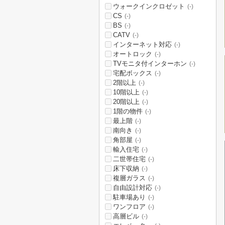
ウォークインクロゼット
(-)
CS
(-)
BS
(-)
CATV
(-)
インターネット対応
(-)
オートロック
(-)
TVモニタ付インターホン
(-)
宅配ボックス
(-)
2階以上
(-)
10階以上
(-)
20階以上
(-)
1階の物件
(-)
最上階
(-)
南向き
(-)
角部屋
(-)
輸入住宅
(-)
二世帯住宅
(-)
床下収納
(-)
複層ガラス
(-)
自由設計対応
(-)
駐車場あり
(-)
ワンフロア
(-)
高層ビル
(-)