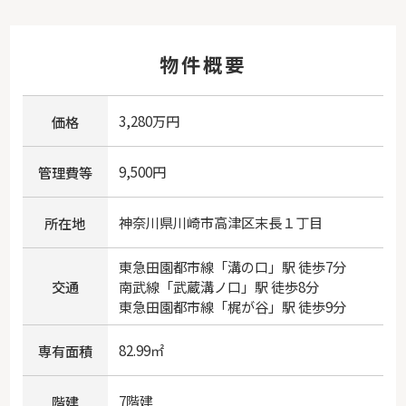
物件概要
3,280万円
価格
9,500円
管理費等
神奈川県
川崎市高津区
末長
１丁目
所在地
東急田園都市線
「
溝の口
」駅 徒歩7分
交通
南武線
「
武蔵溝ノ口
」駅 徒歩8分
東急田園都市線
「
梶が谷
」駅 徒歩9分
82.99㎡
専有面積
7階建
階建