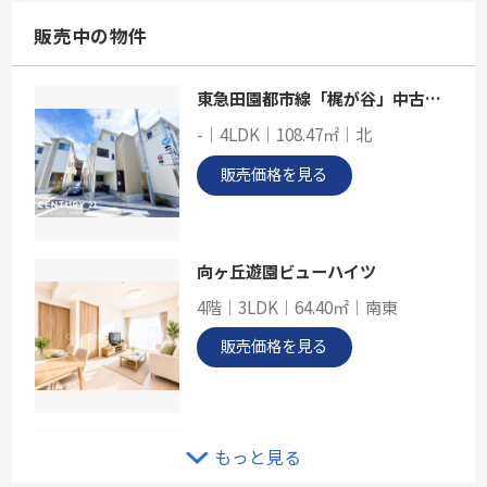
86.39㎡
神奈川県川崎市高津区久地１丁目39-19
販売中の物件
東急田園都市線「溝の口」駅 徒歩17分
東急田園都市線「梶が谷」中古戸建
東急田園都市線「梶が谷」中古戸建
-｜4LDK｜108.47㎡｜北
-
107.66㎡～107.68㎡
販売価格を見る
神奈川県川崎市高津区新作２丁目
東急田園都市線「梶が谷」駅 徒歩19分
向ヶ丘遊園ビューハイツ
4階｜3LDK｜64.40㎡｜南東
販売価格を見る
スターロワイヤル向ヶ丘遊園
もっと見る
4階｜3LDK｜60.78㎡｜東