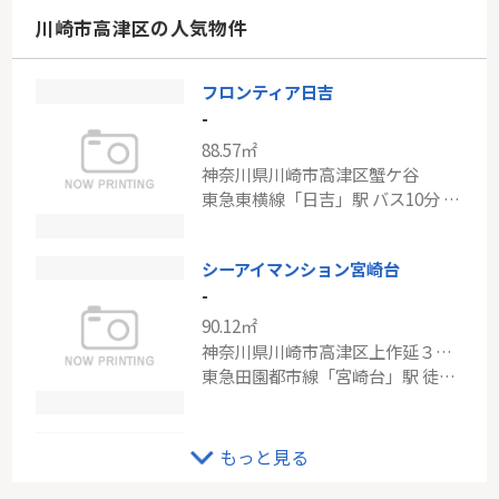
神奈川県横浜市緑区東本郷６丁目
川崎市高津区の人気物件
横浜線「鴨居」駅 徒歩19分
フロンティア日吉
小田急線「鶴川」日神パレステージ鶴川
-
-
88.57㎡
71.38㎡
神奈川県川崎市高津区蟹ケ谷
神奈川県川崎市麻生区岡上５丁目
東急東横線「日吉」駅 バス10分 「さくらが丘」 停歩4分
小田急小田原線「鶴川」駅 徒歩10分
シーアイマンション宮崎台
-
90.12㎡
神奈川県川崎市高津区上作延３丁目
東急田園都市線「宮崎台」駅 徒歩18分
東急田園都市線「溝の口」中古戸建
もっと見る
-