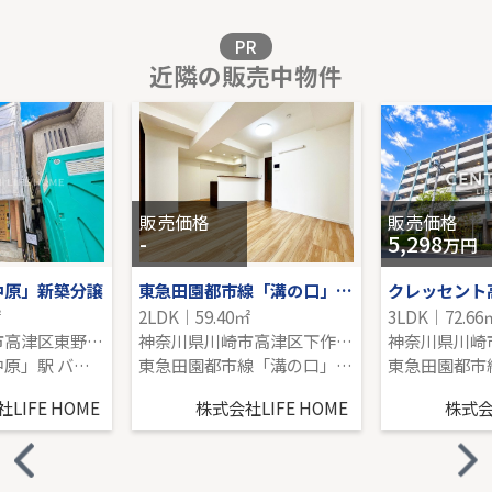
販売価格を見る
PR
近隣の販売中物件
小田急線「読売ランド前」中古戸建
-｜2LDK｜91.08㎡｜-
販売価格を見る
販売価格
販売価格
-
5,298
万円
中原」新築分譲
東急田園都市線「溝の口」パラスト溝の口
㎡
2LDK｜59.40㎡
3LDK｜72.66
神奈川県川崎市高津区東野川１丁目
神奈川県川崎市高津区下作延１丁目490-1
南武線「武蔵中原」駅 バス12分 「野川」 停歩2分
東急田園都市線「溝の口」駅 バス3分 「上作延」 停歩1分
LIFE HOME
株式会社LIFE HOME
株式会社