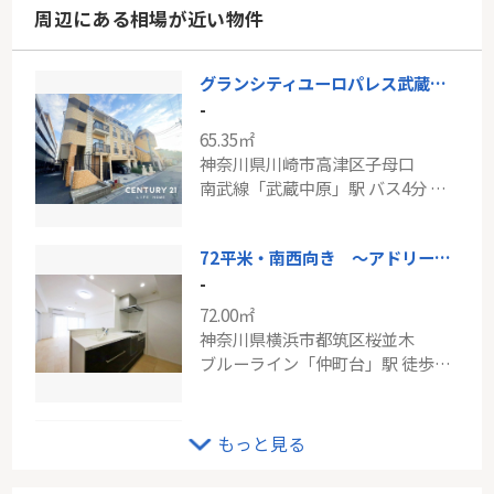
周辺にある相場が近い物件
グランシティユーロパレス武蔵中原
-
65.35㎡
神奈川県川崎市高津区子母口
南武線「武蔵中原」駅 バス4分 「岩川（神奈川県）」 停歩6分
72平米・南西向き ～アドリーム仲町台～
-
72.00㎡
神奈川県横浜市都筑区桜並木
ブルーライン「仲町台」駅 徒歩13分
JR横浜線「鴨居」ビッグヴァンパークヒルズ小机
もっと見る
-
70.86㎡