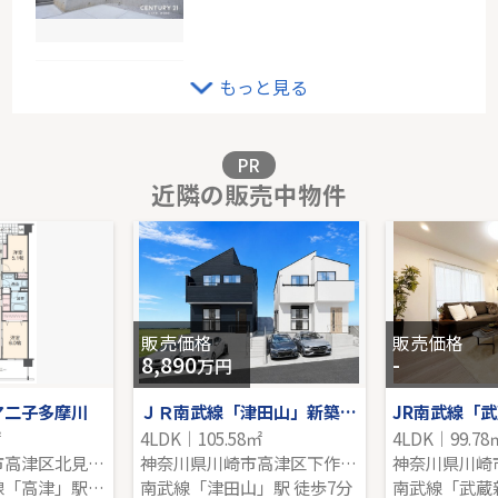
小田急線「読売ランド前」新築分譲
もっと見る
-｜4LDK｜100.20㎡｜-
販売価格を見る
PR
近隣の販売中物件
小田急線「読売ランド前」新築分譲
-｜4LDK｜99.36㎡｜-
販売価格を見る
販売価格
販売価格
8,890
-
万円
ア二子多摩川
ＪＲ南武線「津田山」新築戸建
㎡
4LDK｜105.58㎡
4LDK｜99.78
神奈川県川崎市高津区北見方２丁目
神奈川県川崎市高津区下作延７丁目
神奈川県川崎
東急田園都市線「高津」駅 徒歩14分
南武線「津田山」駅 徒歩7分