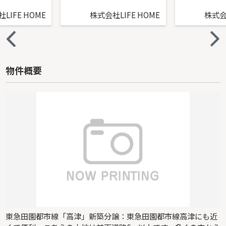
LIFE HOME
株式会社LIFE HOME
株式会社
物件概要
東急田園都市線「高津」新築分譲：東急田園都市線高津にも近