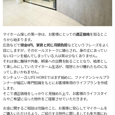
マイホーム探しの第一歩は、お客様にとっての
適正価格
を知るとこ
ろから始まります。
広告などで
頭金0円、家賃と同じ月額負担
などというフレーズをよく
目にしますが、そのセールストークに踊らされ、身の丈にあってい
ないローンを組んでしまっている人は実は少なくありません。
それは後に趣味や外食、娯楽への出費を削ることとなり、結果とし
て楽しみにしていたマイホーム生活が、理想とかけ離れたものにな
ってしまいかねません。
センチュリー21 LIFE HOMEではまず始めに、ファイナンシャルプラ
ンナーが幅広い専門知識をもとにお客様専用のライフプランを作成
します。
そこで適正価格をしっかりと見極めた上で、お客様のライフスタイ
ルやご希望に沿った物件をご提案させていただきます。
お金に関するご相談は勿論のこと、お客様に安心してマイホームを
ご購入いただけるよう、ご紹介する物件に関しましても多方面にわ