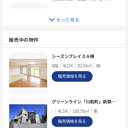
JR南武線「武蔵新城」売地
もっと見る
-
85.01㎡
神奈川県川崎市高津区千年
販売中の物件
南武線「武蔵新城」駅 徒歩12分
シーズンプレイスＡ棟
東急東横線「日吉」ニューウェルテラス池の里
8階｜4LDK｜92.56㎡｜南
-
57.06㎡
販売価格を見る
神奈川県川崎市高津区蟹ケ谷
東急東横線「日吉」駅 バス10分 「さくらが丘」 停歩5分
グリーンライン「川和町」新築戸建
-｜4LDK｜105.58㎡｜東
販売価格を見る