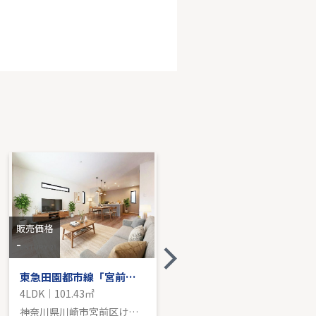
田園都市線「鷺沼」新築戸建
DK｜113.68㎡｜南
売価格を見る
販売価格
販売価格
-
2,990
万円
東急田園都市線「宮前平」新築分譲
グリーンコーポ多摩プラザA棟
4LDK｜101.43㎡
2LDK｜72.28㎡
神奈川県川崎市宮前区けやき平
神奈川県川崎市宮前区犬蔵３丁目