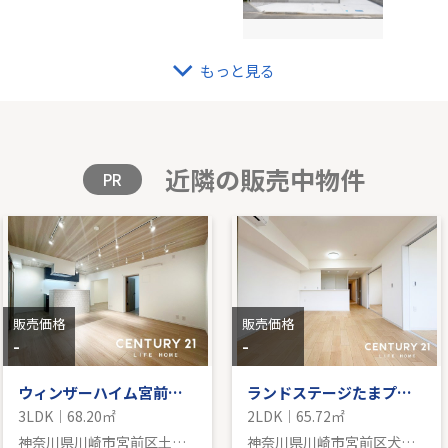
もっと見る
ドブリーズ
東急
｜76.32㎡｜南
-｜4L
格を見る
販
近隣の販売中物件
PR
販売価格
販売価格
-
-
ウィンザーハイム宮前平第二
ランドステージたまプラーザⅠ
3LDK｜68.20㎡
2LDK｜65.72㎡
神奈川県川崎市宮前区土橋１丁目
神奈川県川崎市宮前区犬蔵２丁目