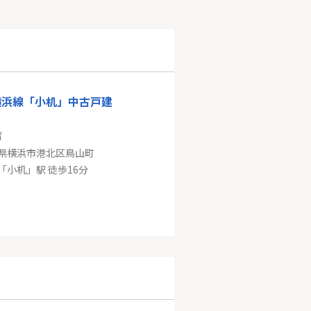
横浜線「小机」中古戸建
㎡
県横浜市港北区鳥山町
「小机」駅 徒歩16分
東横線「綱島」新築分譲
㎡
県横浜市鶴見区駒岡４丁目
東急東横線「綱島」駅 バス10分 「駒岡八幡神社前」 停歩4分