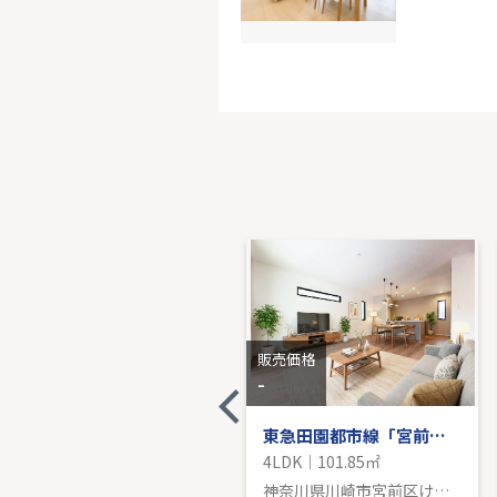
アイラン
5階｜3LDK
販売価
販売価格
販売価格
-
-
藤和宮前平コープ
東急田園都市線「宮前平」新築分譲
3LDK｜66.00㎡
4LDK｜101.85㎡
神奈川県川崎市宮前区平２丁目
神奈川県川崎市宮前区けやき平