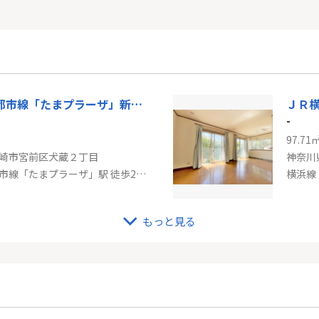
東急田園都市線「たまプラーザ」新築戸建て
ＪＲ
-
97.71
崎市宮前区犬蔵２丁目
神奈川
東急田園都市線「たまプラーザ」駅 徒歩20分
横浜線
もっと見る
線「菊名」新築戸建
東急
-
96.46
浜市鶴見区上の宮１丁目
神奈川
「菊名」駅 徒歩13分