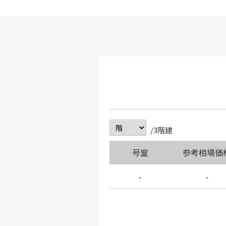
/3階建
号室
参考相場価
-
-