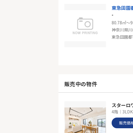
東急田園
-
80.78㎡～9
神奈川県川
東急田園都
ロイヤル
-
70.89㎡
神奈川県川
販売中の物件
東急田園都
スターロ
4階｜3LDK
販売価