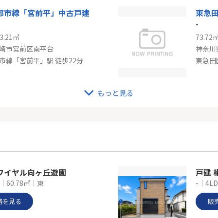
都市線「宮前平」中古戸建
東急
-
3.21㎡
73.72
崎市宮前区南平台
神奈川
市線「宮前平」駅 徒歩22分
東急田
もっと見る
シーズン宮前平
東急
-
90.09
崎市宮前区土橋７丁目
神奈川
市線「宮前平」駅 徒歩10分
ワイヤル向ヶ丘遊園
戸建 
｜60.78㎡｜東
-｜4LD
格を見る
販