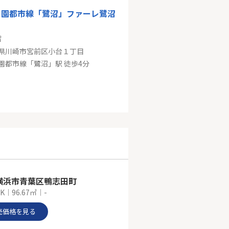
田園都市線「鷺沼」ファーレ鷺沼
㎡
県川崎市宮前区小台１丁目
園都市線「鷺沼」駅 徒歩4分
田園都市線「鷺沼」新築分譲
㎡
県川崎市宮前区馬絹４丁目
東急田園都市線「鷺沼」駅 バス12分 「野川台西口」 停歩5分
横浜市青葉区鴨志田町
K｜96.67㎡｜-
売価格を見る