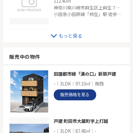
112.40㎡
神奈川県川崎市麻生区上麻生７丁目
小田急小田原線「柿生」駅 徒歩20分
小田急線「新百合ヶ丘」リフォーム戸建て
もっと見る
-
145.40㎡
神奈川県川崎市麻生区向原３丁目
販売中の物件
小田急小田原線「新百合ヶ丘」駅 バス15分 「向原」 停歩3分
田園都市線「溝の口」新築戸建
小田急線「鶴川」中古戸建
-｜3LDK｜97.10㎡｜南西
-
102.51㎡
販売価格を見る
神奈川県川崎市麻生区岡上６丁目
小田急小田原線「鶴川」駅 徒歩20分
戸建 町田市大蔵町字上打越
-｜3LDK｜87.48㎡｜-