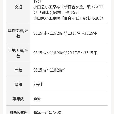
19分
交通
小田急小田原線
「
新百合ヶ丘
」駅 バス11
分 「細山会館前」 停歩5分
小田急小田原線
「
百合ヶ丘
」駅 徒歩20分
建物面積/坪
93.15㎡～116.20㎡ / 28.17坪～35.15坪
数
土地面積/坪
93.15㎡～116.20㎡ / 28.17坪～35.15坪
数
93.15㎡～116.20㎡
面積
2階建
階建
新築
築年数
新築一戸建/木造
種別/構造