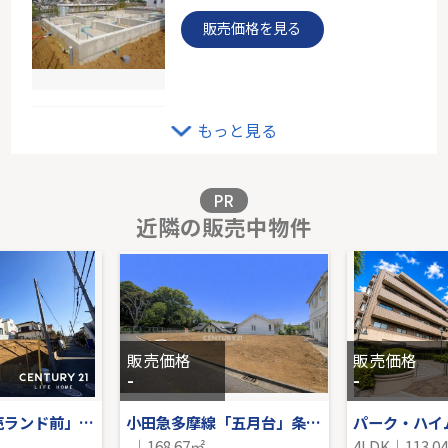
販売価格を見る
ＪＲ南武線「武蔵新城」中古戸建
もっと見る
-｜4LDK｜94.80㎡｜南
販売価格を見る
PR
近隣の販売中物件
バースシティ・ザ・マーク鷺沼
4階｜3LDK｜81.24㎡｜西
販売価格を見る
販売価格
販売価格
-
-
小田急線「読売ランド前」売地
小田急多摩線「五月台」条件なし土地
-｜168.67㎡
4LDK｜113.0