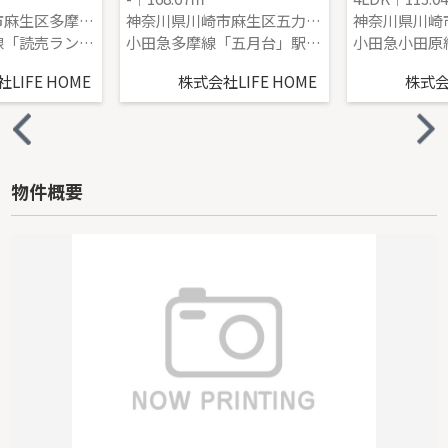
神奈川県川崎市麻生区多摩美１丁目
神奈川県川崎市麻生区五力田３丁目
小田急小田原線「読売ランド前」駅 徒歩11分
小田急多摩線「五月台」駅 徒歩4分
LIFE HOME
株式会社LIFE HOME
株式会社
物件概要