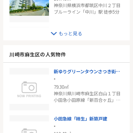
神奈川県横浜市都筑区中川２丁目
ブルーライン「中川」駅 徒歩5分
小田急線「新百合ヶ丘」新築分譲
もっと見る
-
101.85㎡
神奈川県川崎市麻生区王禅寺西５丁目
川崎市麻生区の人気物件
小田急小田原線「新百合ヶ丘」駅 徒歩19分
新ゆりグリーンタウンさつき街区３号棟
小田急線「町田」中古戸建
-
-
79.30㎡
96.87㎡
神奈川県川崎市麻生区白山１丁目
東京都町田市森野５丁目
小田急小田原線「新百合ヶ丘」駅 バス8分 「白山神社」 停歩1分
小田急小田原線「町田」駅 徒歩17分
小田急線「柿生」新築戸建
-