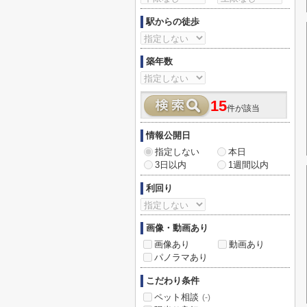
駅からの徒歩
築年数
15
件が該当
情報公開日
指定しない
本日
3日以内
1週間以内
利回り
画像・動画あり
画像あり
動画あり
パノラマあり
こだわり条件
ペット相談
(-)