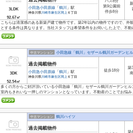
バス8分
第9公園前
小田急小田原線
「
鶴川
」駅
3LDK
停歩8分
神奈川県
川崎市麻生区
岡上
６丁目
92.67㎡
こちらは清潔感のある新築戸建て物件です。築2年以内の物件ですので、外
とする条件は異なります。当社スタッフは希望条件をお伺いした上で、不動産.
小田急線「鶴川」セザール鶴川ガーデンヒ
中古マンション
過去掲載物件
築
徒歩18分
小田急小田原線
「
鶴川
」駅
3DK
神奈川県
川崎市麻生区
岡上
６丁目
52.54㎡
多くの方からご好評頂いている小田急線「鶴川」セザール鶴川ガーデンヒル
室内もきれいな一押しのマンションとなっています。不動産のことでお悩み..
鶴川ハイツ
中古マンション
過去掲載物件
築