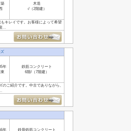
新築
木造
西
-/（2階建）
観もキレイです。お客様によって希望
..
ルズ
35年
鉄筋コンクリート
南東
6階/（7階建）
ズのご紹介です。中古でありながら、
.
46年
鉄骨鉄筋コンクリート