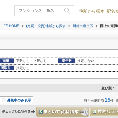
住所から探す
駅名
FE HOME
>
(売買・投資)地域から探す
>
川崎市麻生区
>
岡上の売買
面積
下限なし～上限なし
築年数
指定しない
間取り
指定なし
並び順：
15
募集中のみ表示
該当公開件数
件 