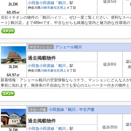
徒歩5分
小田急小田原線
「
鶴川
」駅
2LDK
神奈川県
川崎市麻生区
岡上
４丁目
60.05㎡
当社イチオシの物件の「鶴川ハイツ」。ぜひ一度ご覧ください。便利なスーパー「O
ート) 鶴川店」まで489mです。中古ながらも綺麗な室内と魅力的な住環境のマ
アシェール鶴川
中古マンション
過去掲載物件
築
徒歩8分
小田急小田原線
「
鶴川
」駅
3LDK
神奈川県
川崎市麻生区
岡上
５丁目
64.97㎡
新着情報：アシェール鶴川の空室情報ならコチラ。マンションにどんな人が
事前に知れます。御身体の不自由な方でも安心のエレベーター付きの物件と..
小田急線「鶴川」中古戸建
中古一戸建
過去掲載物件
築
徒歩20分
小田急小田原線
「
鶴川
」駅
3LDK