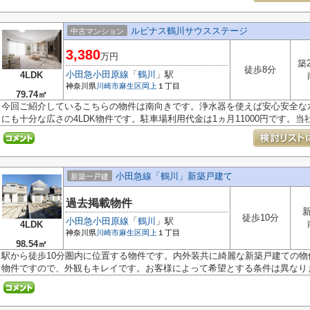
ルピナス鶴川サウスステージ
中古マンション
3,380
万円
築
徒歩8分
小田急小田原線
「
鶴川
」駅
4LDK
神奈川県
川崎市麻生区
岡上
１丁目
79.74㎡
今回ご紹介しているこちらの物件は南向きです。浄水器を使えば安心安全な
にも十分な広さの4LDK物件です。駐車場利用代金は1ヵ月11000円です。当社.
小田急線「鶴川」新築戸建て
新築一戸建
過去掲載物件
徒歩10分
小田急小田原線
「
鶴川
」駅
4LDK
神奈川県
川崎市麻生区
岡上
１丁目
98.54㎡
駅から徒歩10分圏内に位置する物件です。内外装共に綺麗な新築戸建ての物
物件ですので、外観もキレイです。お客様によって希望とする条件は異なりま.