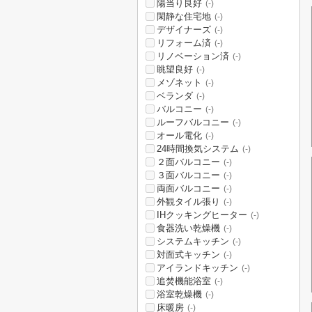
陽当り良好
(-)
閑静な住宅地
(-)
デザイナーズ
(-)
リフォーム済
(-)
リノベーション済
(-)
眺望良好
(-)
メゾネット
(-)
ベランダ
(-)
バルコニー
(-)
ルーフバルコニー
(-)
オール電化
(-)
24時間換気システム
(-)
２面バルコニー
(-)
３面バルコニー
(-)
両面バルコニー
(-)
外観タイル張り
(-)
IHクッキングヒーター
(-)
食器洗い乾燥機
(-)
システムキッチン
(-)
対面式キッチン
(-)
アイランドキッチン
(-)
追焚機能浴室
(-)
浴室乾燥機
(-)
床暖房
(-)