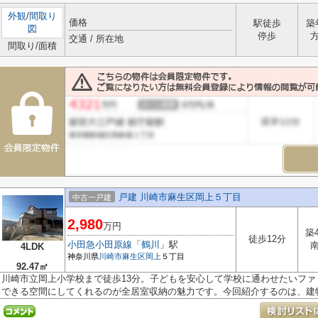
外観
/
間取り
価格
駅徒歩
築
図
停歩
交通 / 所在地
間取り/面積
戸建 川崎市麻生区岡上５丁目
中古一戸建
2,980
万円
築
徒歩12分
小田急小田原線
「
鶴川
」駅
4LDK
神奈川県
川崎市麻生区
岡上
５丁目
92.47㎡
川崎市立岡上小学校まで徒歩13分。子どもを安心して学校に通わせたいフ
できる空間にしてくれるのが全居室収納の魅力です。今回紹介するのは、建物.