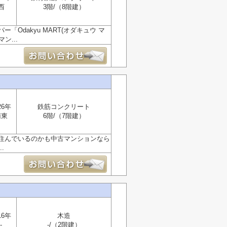
西
3階/（8階建）
dakyu MART(オダキュウ マ
ン...
26年
鉄筋コンクリート
南東
6階/（7階建）
住んでいるのかも中古マンションなら
.
16年
木造
-
-/（2階建）