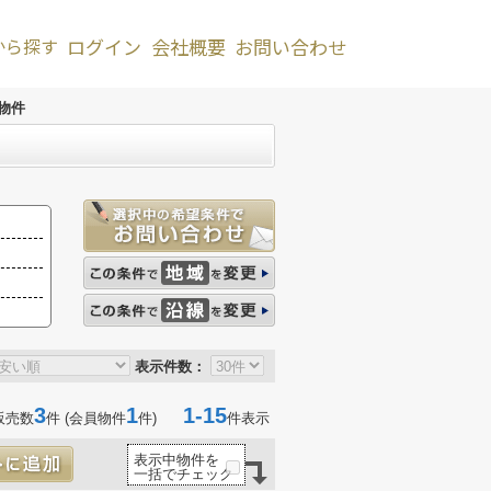
から探す
ログイン
会社概要
お問い合わせ
物件
表示件数：
3
1
1-15
販売数
件 (会員物件
件)
件表示
表示中物件を
一括でチェック