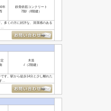
46年
鉄骨鉄筋コンクリート
西
7階/（8階建）
す。多くの方に好評な、清潔感のある
..
予定
木造
南
-/（2階建）
です。駅から徒歩14分と少し離れた
..