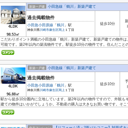
小田急線「鶴川」新築戸建て
新築一戸建
過去掲載物件
徒歩10分
小田急小田原線
「
鶴川
」駅
4LDK
神奈川県
川崎市麻生区
岡上
１丁目
98.53㎡
こだわりポイント満載の小田急線「鶴川」新築戸建て。新築戸建ての物件は
可能です。築2年以内の築浅物件です。駅徒歩10分の物件です。住んだことの.
小田急線「鶴川」新築戸建て
新築一戸建
過去掲載物件
徒歩10分
小田急小田原線
「
鶴川
」駅
4LDK
神奈川県
川崎市麻生区
岡上
１丁目
96.88㎡
駅から徒歩10分圏内に立地しています。築2年以内の物件ですので、外観も
建ての物件はいかがでしょうか。不動産の購入は大きなお買い物です。そこで.
【リフォーム済・2面バルコニー】対面式キッ
中古マンション