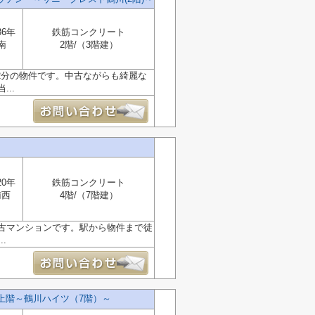
36年
鉄筋コンクリート
南
2階/（3階建）
2分の物件です。中古ながらも綺麗な
..
20年
鉄筋コンクリート
南西
4階/（7階建）
古マンションです。駅から物件まで徒
.
上階～鶴川ハイツ（7階）～