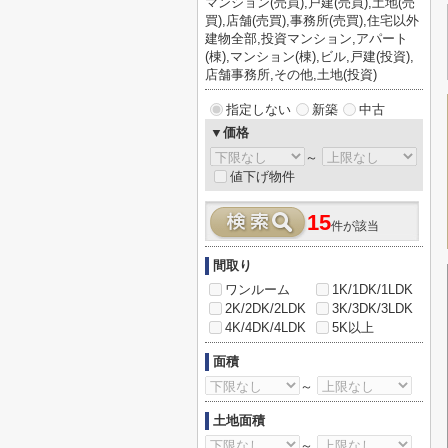
マンション(売買),戸建(売買),土地(売
買),店舗(売買),事務所(売買),住宅以外
建物全部,投資マンション,アパート
(棟),マンション(棟),ビル,戸建(投資),
店舗事務所,その他,土地(投資)
指定しない
新築
中古
▼価格
～
値下げ物件
15
件が該当
間取り
ワンルーム
1K/1DK/1LDK
2K/2DK/2LDK
3K/3DK/3LDK
4K/4DK/4LDK
5K以上
面積
～
土地面積
～