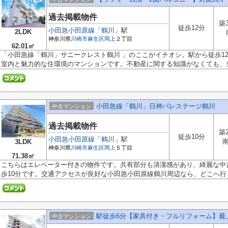
過去掲載物件
築
徒歩12分
小田急小田原線
「
鶴川
」駅
2LDK
神奈川県
川崎市麻生区
岡上
２丁目
62.01㎡
「小田急線「鶴川」サニークレスト鶴川 」のここがイチオシ。駅から徒歩1
室内と魅力的な住環境のマンションです。不動産に関する知識がなくても、当.
小田急線「鶴川」日神パレステージ鶴川
中古マンション
過去掲載物件
築
徒歩10分
小田急小田原線
「
鶴川
」駅
3LDK
神奈川県
川崎市麻生区
岡上
５丁目
71.38㎡
こちらはエレベーター付きの物件です。共有部分も清潔感があり、綺麗な中
歩10分です。交通アクセスが良好な小田急小田原線鶴川周辺なら、どこへ行..
駅徒歩6分【家具付き・フルリフォーム】最
中古マンション