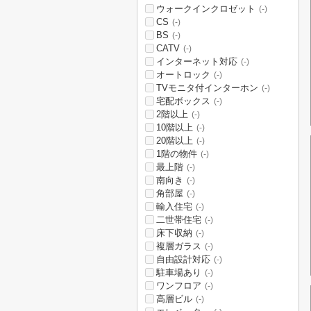
ウォークインクロゼット
(-)
CS
(-)
BS
(-)
CATV
(-)
インターネット対応
(-)
オートロック
(-)
TVモニタ付インターホン
(-)
宅配ボックス
(-)
2階以上
(-)
10階以上
(-)
20階以上
(-)
1階の物件
(-)
最上階
(-)
南向き
(-)
角部屋
(-)
輸入住宅
(-)
二世帯住宅
(-)
床下収納
(-)
複層ガラス
(-)
自由設計対応
(-)
駐車場あり
(-)
ワンフロア
(-)
高層ビル
(-)