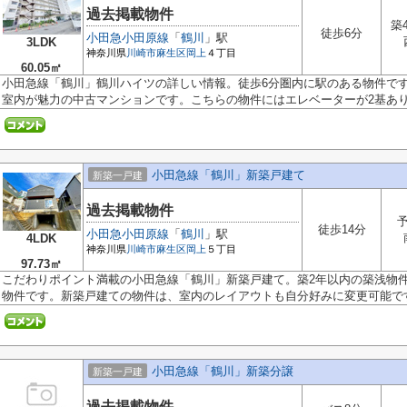
過去掲載物件
築
徒歩6分
小田急小田原線
「
鶴川
」駅
3LDK
神奈川県
川崎市麻生区
岡上
４丁目
60.05㎡
小田急線「鶴川」鶴川ハイツの詳しい情報。徒歩6分圏内に駅のある物件で
室内が魅力の中古マンションです。こちらの物件にはエレベーターが2基あり.
小田急線「鶴川」新築戸建て
新築一戸建
過去掲載物件
徒歩14分
小田急小田原線
「
鶴川
」駅
4LDK
神奈川県
川崎市麻生区
岡上
５丁目
97.73㎡
こだわりポイント満載の小田急線「鶴川」新築戸建て。築2年以内の築浅物件
物件です。新築戸建ての物件は、室内のレイアウトも自分好みに変更可能です.
小田急線「鶴川」新築分譲
新築一戸建
過去掲載物件