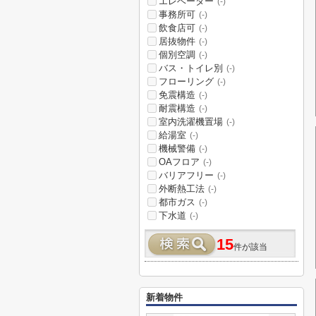
エレベーター
(-)
事務所可
(-)
飲食店可
(-)
居抜物件
(-)
個別空調
(-)
バス・トイレ別
(-)
フローリング
(-)
免震構造
(-)
耐震構造
(-)
室内洗濯機置場
(-)
給湯室
(-)
機械警備
(-)
OAフロア
(-)
バリアフリー
(-)
外断熱工法
(-)
都市ガス
(-)
下水道
(-)
15
件が該当
新着物件