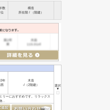
年数
構造
方位
所在階 / （階建）
43年
木造
南西
-/（2階建）
選択
▼
ァミリーにおすすめです。リラックス
..