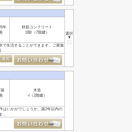
26年
鉄筋コンクリート
南
1階/（7階建）
選択
▼
水で生活することができます。ご家族
..
新築
木造
南
-/（2階建）
件はいかがでしょうか。築2年以内の
..