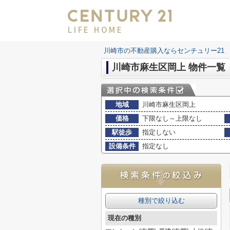
LIFE HOME
川崎市の不動産購入ならセンチュリー21 LI
川崎市麻生区岡上 物件一覧
地域
川崎市麻生区岡上
価格
下限なし～上限なし
駅徒歩
指定しない
設備条件
指定なし
種別で絞り込む
現在の種別