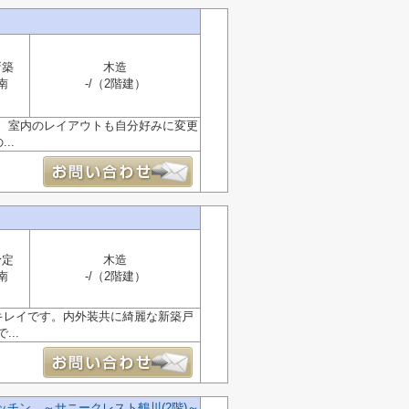
新築
木造
南
-/（2階建）
、室内のレイアウトも自分好みに変更
..
予定
木造
南
-/（2階建）
キレイです。内外装共に綺麗な新築戸
..
チン ～サニークレスト鶴川(2階)～