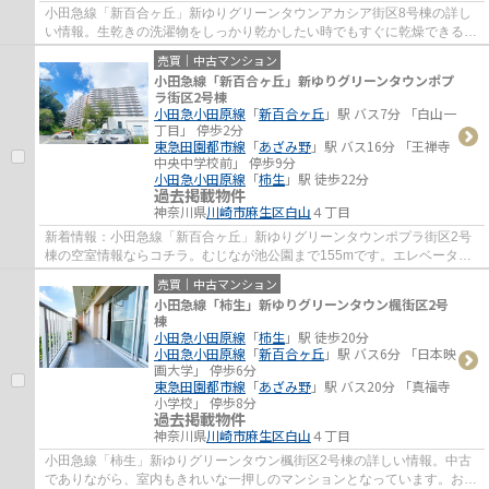
小田急線「新百合ヶ丘」新ゆりグリーンタウンアカシア街区8号棟の詳し
い情報。生乾きの洗濯物をしっかり乾かしたい時でもすぐに乾燥できる、
浴室乾燥機付きの物件です。交通量が少ない...
売買｜中古マンション
小田急線「新百合ヶ丘」新ゆりグリーンタウンポプ
ラ街区2号棟
小田急小田原線
「
新百合ヶ丘
」駅 バス7分 「白山一
丁目」 停歩2分
東急田園都市線
「
あざみ野
」駅 バス16分 「王禅寺
中央中学校前」 停歩9分
小田急小田原線
「
柿生
」駅 徒歩22分
過去掲載物件
神奈川県
川崎市麻生区
白山
４丁目
新着情報：小田急線「新百合ヶ丘」新ゆりグリーンタウンポプラ街区2号
棟の空室情報ならコチラ。むじなが池公園まで155mです。エレベーター
付きの物件です。住んでいて心地の良い中古マ...
売買｜中古マンション
小田急線「柿生」新ゆりグリーンタウン楓街区2号
棟
小田急小田原線
「
柿生
」駅 徒歩20分
小田急小田原線
「
新百合ヶ丘
」駅 バス6分 「日本映
画大学」 停歩6分
東急田園都市線
「
あざみ野
」駅 バス20分 「真福寺
小学校」 停歩8分
過去掲載物件
神奈川県
川崎市麻生区
白山
４丁目
小田急線「柿生」新ゆりグリーンタウン楓街区2号棟の詳しい情報。中古
でありながら、室内もきれいな一押しのマンションとなっています。お体