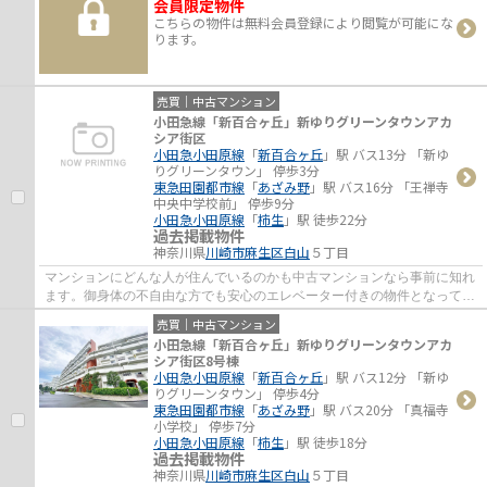
会員限定物件
こちらの物件は無料会員登録により閲覧が可能にな
ります。
売買｜中古マンション
小田急線「新百合ヶ丘」新ゆりグリーンタウンアカ
シア街区
小田急小田原線
「
新百合ヶ丘
」駅 バス13分 「新ゆ
りグリーンタウン」 停歩3分
東急田園都市線
「
あざみ野
」駅 バス16分 「王禅寺
中央中学校前」 停歩9分
小田急小田原線
「
柿生
」駅 徒歩22分
過去掲載物件
神奈川県
川崎市麻生区
白山
５丁目
マンションにどんな人が住んでいるのかも中古マンションなら事前に知れ
ます。御身体の不自由な方でも安心のエレベーター付きの物件となってい
ます。当社は確かな不動産情報をご提供し...
売買｜中古マンション
小田急線「新百合ヶ丘」新ゆりグリーンタウンアカ
シア街区8号棟
小田急小田原線
「
新百合ヶ丘
」駅 バス12分 「新ゆ
りグリーンタウン」 停歩4分
東急田園都市線
「
あざみ野
」駅 バス20分 「真福寺
小学校」 停歩7分
小田急小田原線
「
柿生
」駅 徒歩18分
過去掲載物件
神奈川県
川崎市麻生区
白山
５丁目