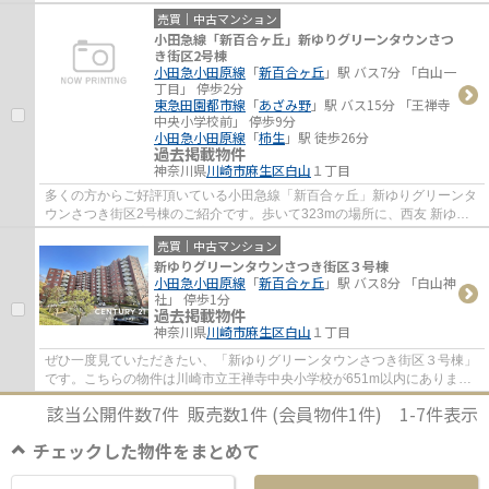
が不自由な方でも、エレベーター付きの物件...
売買｜中古マンション
小田急線「新百合ヶ丘」新ゆりグリーンタウンさつ
き街区2号棟
小田急小田原線
「
新百合ヶ丘
」駅 バス7分 「白山一
丁目」 停歩2分
東急田園都市線
「
あざみ野
」駅 バス15分 「王禅寺
中央小学校前」 停歩9分
小田急小田原線
「
柿生
」駅 徒歩26分
過去掲載物件
神奈川県
川崎市麻生区
白山
１丁目
多くの方からご好評頂いている小田急線「新百合ヶ丘」新ゆりグリーンタ
ウンさつき街区2号棟のご紹介です。歩いて323mの場所に、西友 新ゆり
グリーンタウン店があります。中古でありな...
売買｜中古マンション
新ゆりグリーンタウンさつき街区３号棟
小田急小田原線
「
新百合ヶ丘
」駅 バス8分 「白山神
社」 停歩1分
過去掲載物件
神奈川県
川崎市麻生区
白山
１丁目
ぜひ一度見ていただきたい、「新ゆりグリーンタウンさつき街区３号棟」
です。こちらの物件は川崎市立王禅寺中央小学校が651m以内にありま
す。中古ながらも綺麗な室内と魅力的な住環境...
該当公開件数
7
件 販売数
1
件 (会員物件
1
件)
1-7
件表示
チェックした物件をまとめて