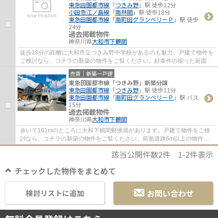
東急田園都市線
「
つきみ野
」駅 徒歩12分
小田急江ノ島線
「
南林間
」駅 徒歩18分
東急田園都市線
「
南町田グランベリーＰ
」駅 徒歩
24分
過去掲載物件
神奈川県
大和市
下鶴間
徒歩18分の距離に大和市立つきみ野中学校があるのも魅力。戸建て物件を
ご検討なら、コチラの新築の物件をご覧ください。好条件の揃った前面道
路6m以上の物件をお薦めいたします。大和...
売買｜新築一戸建
東急田園都市線「つきみ野」新築分譲
東急田園都市線
「
つきみ野
」駅 徒歩11分
東急田園都市線
「
南町田グランベリーＰ
」駅 バス
15分
過去掲載物件
神奈川県
大和市
下鶴間
歩いて161mのところに大和下鶴間郵便局があります。戸建て物件をご検
討なら、コチラの新築の物件をご覧ください。前面道路6m以上の物件で
す。大和市の東急田園都市線つきみ野近くで一...
該当公開件数
2
件
1-2
件表示
チェックした物件をまとめて
お問い合わせ
検討リストに追加