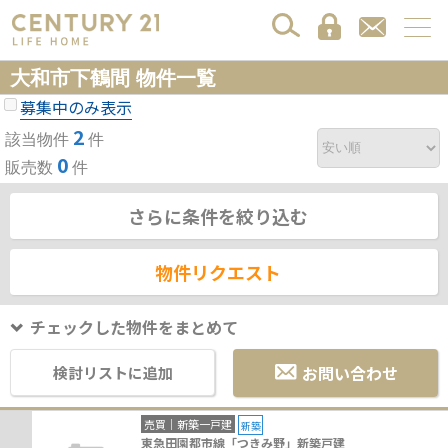
大和市下鶴間 物件一覧
募集中のみ表示
2
該当物件
件
0
販売数
件
さらに条件を絞り込む
物件リクエスト
チェックした物件をまとめて
お問い合わせ
検討リストに追加
売買｜新築一戸建
新築
東急田園都市線「つきみ野」新築戸建