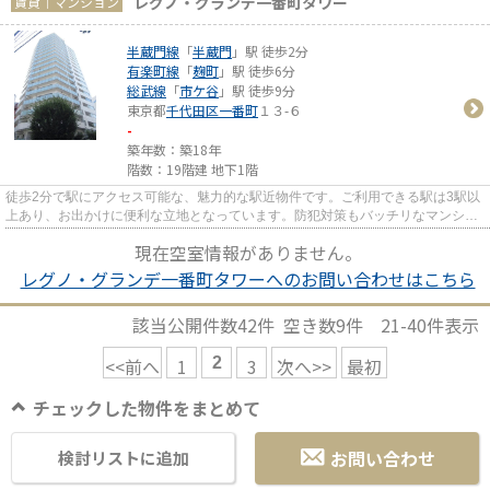
レグノ・グランデ一番町タワー
賃貸｜マンション
半蔵門線
「
半蔵門
」駅 徒歩2分
有楽町線
「
麹町
」駅 徒歩6分
総武線
「
市ケ谷
」駅 徒歩9分
東京都
千代田区
一番町
１３-６
-
築年数：築18年
階数：19階建 地下1階
徒歩2分で駅にアクセス可能な、魅力的な駅近物件です。ご利用できる駅は3駅以
上あり、お出かけに便利な立地となっています。防犯対策もバッチリなマンショ
ンタイプの物件です。こちら...
現在空室情報がありません。
レグノ・グランデ一番町タワーへのお問い合わせはこちら
該当公開件数
42
件 空き数
9
件
21-40
件表示
<<前へ
1
2
3
次へ>>
最初
チェックした物件をまとめて
お問い合わせ
検討リストに追加