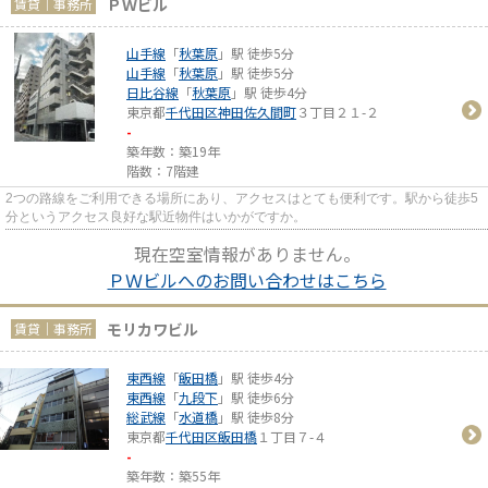
ＰＷビル
賃貸｜事務所
山手線
「
秋葉原
」駅 徒歩5分
山手線
「
秋葉原
」駅 徒歩5分
日比谷線
「
秋葉原
」駅 徒歩4分
東京都
千代田区
神田佐久間町
３丁目２１-２
-
築年数：築19年
階数：7階建
2つの路線をご利用できる場所にあり、アクセスはとても便利です。駅から徒歩5
分というアクセス良好な駅近物件はいかがですか。
現在空室情報がありません。
ＰＷビルへのお問い合わせはこちら
モリカワビル
賃貸｜事務所
東西線
「
飯田橋
」駅 徒歩4分
東西線
「
九段下
」駅 徒歩6分
総武線
「
水道橋
」駅 徒歩8分
東京都
千代田区
飯田橋
１丁目７-４
-
築年数：築55年