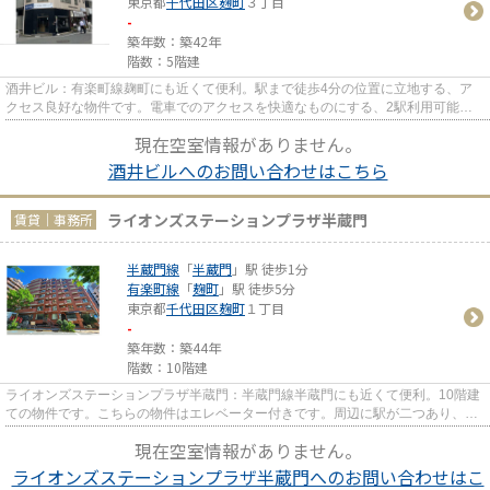
東京都
千代田区
麹町
３丁目
-
築年数：築42年
階数：5階建
酒井ビル：有楽町線麹町にも近くて便利。駅まで徒歩4分の位置に立地する、ア
クセス良好な物件です。電車でのアクセスを快適なものにする、2駅利用可能な
物件です。
現在空室情報がありません。
酒井ビルへのお問い合わせはこちら
ライオンズステーションプラザ半蔵門
賃貸｜事務所
半蔵門線
「
半蔵門
」駅 徒歩1分
有楽町線
「
麹町
」駅 徒歩5分
東京都
千代田区
麹町
１丁目
-
築年数：築44年
階数：10階建
ライオンズステーションプラザ半蔵門：半蔵門線半蔵門にも近くて便利。10階建
ての物件です。こちらの物件はエレベーター付きです。周辺に駅が二つあり、交
通の利便性が高いです。駅ま...
現在空室情報がありません。
ライオンズステーションプラザ半蔵門へのお問い合わせはこ