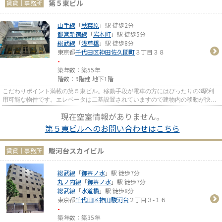
第５東ビル
賃貸｜事務所
山手線
「
秋葉原
」駅 徒歩2分
都営新宿線
「
岩本町
」駅 徒歩5分
総武線
「
浅草橋
」駅 徒歩8分
東京都
千代田区
神田佐久間町
３丁目３８
-
築年数：築55年
階数：9階建 地下1階
こだわりポイント満載の第５東ビル。移動手段が電車の方にはぴったりの3駅利
用可能な物件です。エレベータは二基設置されていますので建物内の移動が快適
です。駅から徒歩2分というア...
現在空室情報がありません。
第５東ビルへのお問い合わせはこちら
駿河台スカイビル
賃貸｜事務所
総武線
「
御茶ノ水
」駅 徒歩7分
丸ノ内線
「
御茶ノ水
」駅 徒歩7分
総武線
「
水道橋
」駅 徒歩8分
東京都
千代田区
神田駿河台
２丁目３-１６
-
築年数：築35年