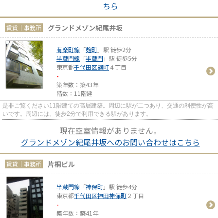
ちら
グランドメゾン紀尾井坂
賃貸｜事務所
有楽町線
「
麹町
」駅 徒歩2分
半蔵門線
「
半蔵門
」駅 徒歩5分
東京都
千代田区
麹町
４丁目
-
築年数：築43年
階数：11階建
是非ご覧ください11階建ての高層建築。周辺に駅が二つあり、交通の利便性が高
いです。周辺には、徒歩2分で利用できる駅があります。
現在空室情報がありません。
グランドメゾン紀尾井坂へのお問い合わせはこちら
片桐ビル
賃貸｜事務所
半蔵門線
「
神保町
」駅 徒歩4分
東京都
千代田区
神田神保町
２丁目
-
築年数：築41年