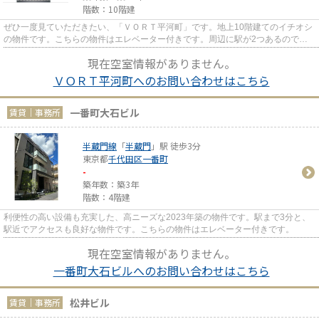
階数：10階建
ぜひ一度見ていただきたい、「ＶＯＲＴ平河町」です。地上10階建てのイチオシ
の物件です。こちらの物件はエレベーター付きです。周辺に駅が2つあるので電
車での移動が便利です。駅まで...
現在空室情報がありません。
ＶＯＲＴ平河町へのお問い合わせはこちら
一番町大石ビル
賃貸｜事務所
半蔵門線
「
半蔵門
」駅 徒歩3分
東京都
千代田区
一番町
-
築年数：築3年
階数：4階建
利便性の高い設備も充実した、高ニーズな2023年築の物件です。駅まで3分と、
駅近でアクセスも良好な物件です。こちらの物件はエレベーター付きです。
現在空室情報がありません。
一番町大石ビルへのお問い合わせはこちら
松井ビル
賃貸｜事務所