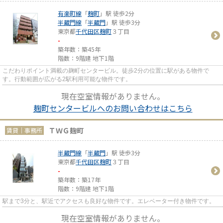
有楽町線
「
麹町
」駅 徒歩2分
半蔵門線
「
半蔵門
」駅 徒歩3分
東京都
千代田区
麹町
３丁目
-
築年数：築45年
階数：9階建 地下1階
こだわりポイント満載の麹町センタービル。徒歩2分の位置に駅がある物件で
す。行動範囲が広がる2駅利用可能な物件です。
現在空室情報がありません。
麹町センタービルへのお問い合わせはこちら
ＴＷＧ麹町
賃貸｜事務所
半蔵門線
「
半蔵門
」駅 徒歩3分
東京都
千代田区
麹町
３丁目
-
築年数：築17年
階数：9階建 地下1階
駅まで3分と、駅近でアクセスも良好な物件です。エレベーター付き物件です。
現在空室情報がありません。