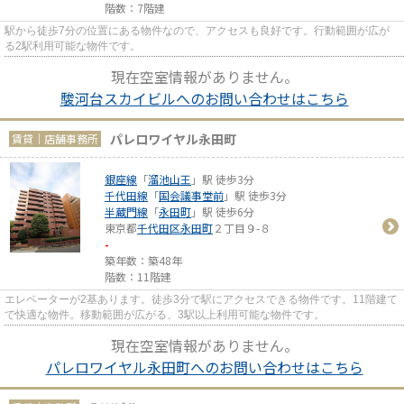
階数：7階建
駅から徒歩7分の位置にある物件なので、アクセスも良好です。行動範囲が広が
る2駅利用可能な物件です。
現在空室情報がありません。
駿河台スカイビルへのお問い合わせはこちら
パレロワイヤル永田町
賃貸｜店舗事務所
銀座線
「
溜池山王
」駅 徒歩3分
千代田線
「
国会議事堂前
」駅 徒歩3分
半蔵門線
「
永田町
」駅 徒歩6分
東京都
千代田区
永田町
２丁目９-８
-
築年数：築48年
階数：11階建
エレベーターが2基あります。徒歩3分で駅にアクセスできる物件です。11階建て
で快適な物件。移動範囲が広がる、3駅以上利用可能な物件です。
現在空室情報がありません。
パレロワイヤル永田町へのお問い合わせはこちら