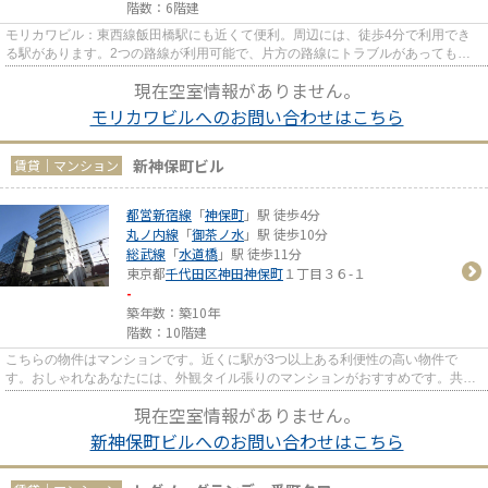
階数：6階建
モリカワビル：東西線飯田橋駅にも近くて便利。周辺には、徒歩4分で利用でき
る駅があります。2つの路線が利用可能で、片方の路線にトラブルがあっても別
ルートが使えます。
現在空室情報がありません。
モリカワビルへのお問い合わせはこちら
新神保町ビル
賃貸｜マンション
都営新宿線
「
神保町
」駅 徒歩4分
丸ノ内線
「
御茶ノ水
」駅 徒歩10分
総武線
「
水道橋
」駅 徒歩11分
東京都
千代田区
神田神保町
１丁目３６-１
-
築年数：築10年
階数：10階建
こちらの物件はマンションです。近くに駅が3つ以上ある利便性の高い物件で
す。おしゃれなあなたには、外観タイル張りのマンションがおすすめです。共用
部には敷地内ごみ置き場・エレベ...
現在空室情報がありません。
新神保町ビルへのお問い合わせはこちら