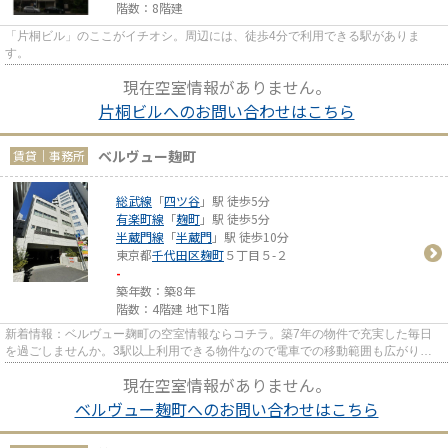
階数：8階建
「片桐ビル」のここがイチオシ。周辺には、徒歩4分で利用できる駅がありま
す。
現在空室情報がありません。
片桐ビルへのお問い合わせはこちら
ベルヴュー麹町
賃貸｜事務所
総武線
「
四ツ谷
」駅 徒歩5分
有楽町線
「
麹町
」駅 徒歩5分
半蔵門線
「
半蔵門
」駅 徒歩10分
東京都
千代田区
麹町
５丁目５-２
-
築年数：築8年
階数：4階建 地下1階
新着情報：ベルヴュー麹町の空室情報ならコチラ。築7年の物件で充実した毎日
を過ごしませんか。3駅以上利用できる物件なので電車での移動範囲も広がりま
す。駅まで歩いてアクセスでき...
現在空室情報がありません。
ベルヴュー麹町へのお問い合わせはこちら