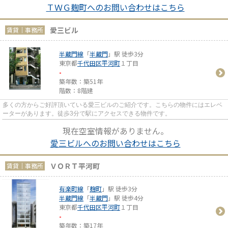
ＴＷＧ麹町へのお問い合わせはこちら
愛三ビル
賃貸｜事務所
半蔵門線
「
半蔵門
」駅 徒歩3分
東京都
千代田区
平河町
１丁目
-
築年数：築51年
階数：8階建
多くの方からご好評頂いている愛三ビルのご紹介です。こちらの物件にはエレベ
ーターがあります。徒歩3分で駅にアクセスできる物件です。
現在空室情報がありません。
愛三ビルへのお問い合わせはこちら
ＶＯＲＴ平河町
賃貸｜事務所
有楽町線
「
麹町
」駅 徒歩3分
半蔵門線
「
半蔵門
」駅 徒歩4分
東京都
千代田区
平河町
１丁目
-
築年数：築17年