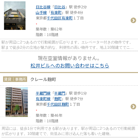
日比谷線
「
日比谷
」駅 徒歩2分
山手線
「
有楽町
」駅 徒歩4分
東京都
千代田区
有楽町
１丁目
-
築年数：築62年
階数：10階建
駅が周辺に2つあるので行動範囲が広がります。エレベーター付きの物件です。
駅まで徒歩2分の立地が魅力的な、利便性の高い物件です。地上10階建てでニー
ズの高い物件です。
現在空室情報がありません。
松井ビルへのお問い合わせはこちら
クレール麹町
賃貸｜事務所
半蔵門線
「
半蔵門
」駅 徒歩1分
有楽町線
「
麹町
」駅 徒歩7分
東京都
千代田区
麹町
１丁目
-
築年数：築46年
階数：10階建
周辺には、徒歩1分で利用できる駅があります。駅が周辺に2つあるので行動範囲
が広がります。10階建てで、街並みに溶け込んだ落ち着いた建物。