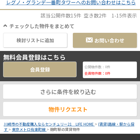
レグノ・グランデ一番町タワーへのお問い合わせはこちら
該当公開件数
15
件 空き数
2
件
1-15
件表示
チェックした物件をまとめて
お問い合わせ
検討リストに追加
無料会員登録はこちら
0
公開物件数：
件
会員登録
会員物件数：
0
件
さらに条件を絞り込む
物件リクエスト
川崎市の不動産購入ならセンチュリー21 LIFE HOME
>
(賃貸)路線・駅から探
す
>
東京メトロ有楽町線
>
麹町駅の賃貸物件