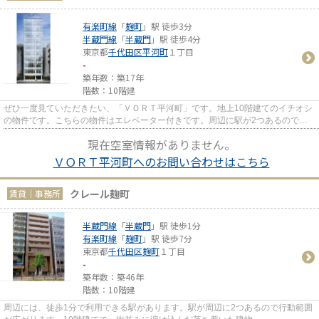
有楽町線
「
麹町
」駅 徒歩3分
半蔵門線
「
半蔵門
」駅 徒歩4分
東京都
千代田区
平河町
１丁目
-
築年数：築17年
階数：10階建
ぜひ一度見ていただきたい、「ＶＯＲＴ平河町」です。地上10階建てのイチオシ
の物件です。こちらの物件はエレベーター付きです。周辺に駅が2つあるので電
車での移動が便利です。駅まで...
現在空室情報がありません。
ＶＯＲＴ平河町へのお問い合わせはこちら
クレール麹町
賃貸｜事務所
半蔵門線
「
半蔵門
」駅 徒歩1分
有楽町線
「
麹町
」駅 徒歩7分
東京都
千代田区
麹町
１丁目
-
築年数：築46年
階数：10階建
周辺には、徒歩1分で利用できる駅があります。駅が周辺に2つあるので行動範囲