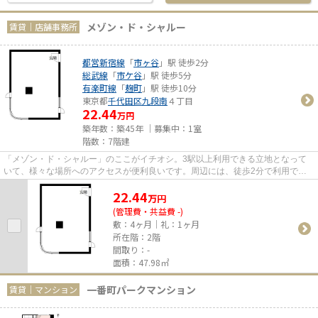
メゾン・ド・シャルー
賃貸｜店舗事務所
都営新宿線
「
市ヶ谷
」駅 徒歩2分
総武線
「
市ケ谷
」駅 徒歩5分
有楽町線
「
麹町
」駅 徒歩10分
東京都
千代田区
九段南
４丁目
22.44
万円
築年数：築45年 ｜募集中：
1室
階数：7階建
「メゾン・ド・シャルー」のここがイチオシ。3駅以上利用できる立地となって
いて、様々な場所へのアクセスが便利良いです。周辺には、徒歩2分で利用でき
る駅があります。
22.44
万
円
(管理費・共益費 -)
敷：4ヶ月｜礼：1ヶ月
所在階：2階
間取り：-
面積：47.98㎡
一番町パークマンション
賃貸｜マンション