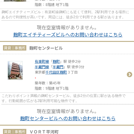
階数：8階建 地下1階
麹町エイチティーズビル：有楽町線麹町にも近くて便利。2駅利用できる場所に
あるので利便性が高いです。周辺には、徒歩2分で利用できる駅があります。
現在空室情報がありません。
麹町エイチティーズビルへのお問い合わせはこちら
麹町センタービル
賃貸｜事務所
有楽町線
「
麹町
」駅 徒歩2分
半蔵門線
「
半蔵門
」駅 徒歩3分
東京都
千代田区
麹町
３丁目
-
築年数：築45年
階数：9階建 地下1階
こだわりポイント満載の麹町センタービル。徒歩2分の位置に駅がある物件で
す。行動範囲が広がる2駅利用可能な物件です。
現在空室情報がありません。
麹町センタービルへのお問い合わせはこちら
ＶＯＲＴ平河町
賃貸｜事務所