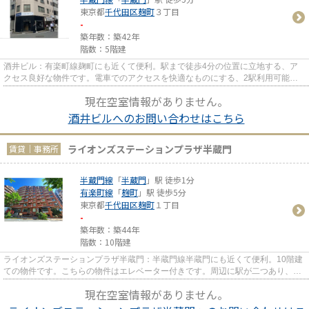
東京都
千代田区
麹町
３丁目
-
築年数：築42年
階数：5階建
酒井ビル：有楽町線麹町にも近くて便利。駅まで徒歩4分の位置に立地する、ア
クセス良好な物件です。電車でのアクセスを快適なものにする、2駅利用可能な
物件です。
現在空室情報がありません。
酒井ビルへのお問い合わせはこちら
ライオンズステーションプラザ半蔵門
賃貸｜事務所
半蔵門線
「
半蔵門
」駅 徒歩1分
有楽町線
「
麹町
」駅 徒歩5分
東京都
千代田区
麹町
１丁目
-
築年数：築44年
階数：10階建
ライオンズステーションプラザ半蔵門：半蔵門線半蔵門にも近くて便利。10階建
ての物件です。こちらの物件はエレベーター付きです。周辺に駅が二つあり、交
通の利便性が高いです。駅ま...
現在空室情報がありません。