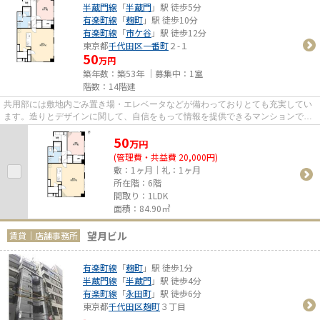
半蔵門線
「
半蔵門
」駅 徒歩5分
有楽町線
「
麹町
」駅 徒歩10分
有楽町線
「
市ケ谷
」駅 徒歩12分
東京都
千代田区
一番町
２-１
50
万円
築年数：築53年 ｜募集中：
1室
階数：14階建
共用部には敷地内ごみ置き場・エレベータなどが備わっておりとても充実してい
ます。造りとデザインに関して、自信をもって情報を提供できるマンションで
す。駅まで歩いてアクセスでき...
50
万
円
(管理費・共益費 20,000円)
敷：1ヶ月｜礼：1ヶ月
所在階：6階
間取り：1LDK
面積：84.90㎡
望月ビル
賃貸｜店舗事務所
有楽町線
「
麹町
」駅 徒歩1分
半蔵門線
「
半蔵門
」駅 徒歩4分
有楽町線
「
永田町
」駅 徒歩6分
東京都
千代田区
麹町
３丁目
-