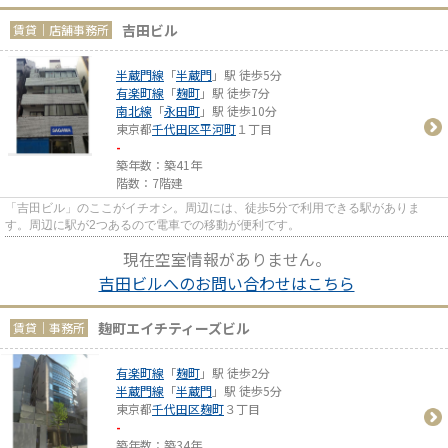
吉田ビル
賃貸｜店舗事務所
半蔵門線
「
半蔵門
」駅 徒歩5分
有楽町線
「
麹町
」駅 徒歩7分
南北線
「
永田町
」駅 徒歩10分
東京都
千代田区
平河町
１丁目
-
築年数：築41年
階数：7階建
「吉田ビル」のここがイチオシ。周辺には、徒歩5分で利用できる駅がありま
す。周辺に駅が2つあるので電車での移動が便利です。
現在空室情報がありません。
吉田ビルへのお問い合わせはこちら
麹町エイチティーズビル
賃貸｜事務所
有楽町線
「
麹町
」駅 徒歩2分
半蔵門線
「
半蔵門
」駅 徒歩5分
東京都
千代田区
麹町
３丁目
-
築年数：築34年