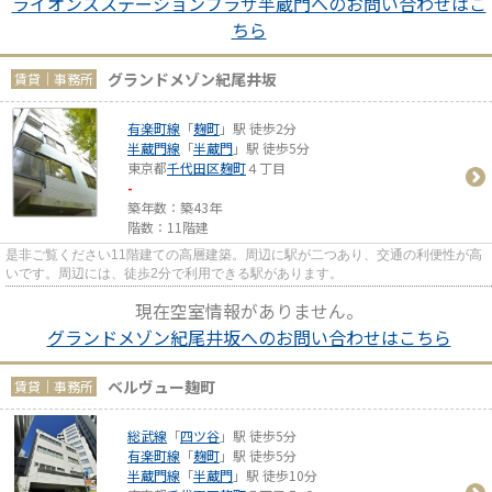
ライオンズステーションプラザ半蔵門へのお問い合わせはこ
ちら
グランドメゾン紀尾井坂
賃貸｜事務所
有楽町線
「
麹町
」駅 徒歩2分
半蔵門線
「
半蔵門
」駅 徒歩5分
東京都
千代田区
麹町
４丁目
-
築年数：築43年
階数：11階建
是非ご覧ください11階建ての高層建築。周辺に駅が二つあり、交通の利便性が高
いです。周辺には、徒歩2分で利用できる駅があります。
現在空室情報がありません。
グランドメゾン紀尾井坂へのお問い合わせはこちら
ベルヴュー麹町
賃貸｜事務所
総武線
「
四ツ谷
」駅 徒歩5分
有楽町線
「
麹町
」駅 徒歩5分
半蔵門線
「
半蔵門
」駅 徒歩10分