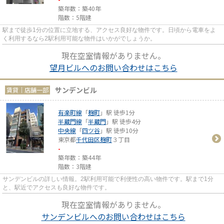
築年数：築40年
階数：5階建
駅まで徒歩1分の位置に立地する、アクセス良好な物件です。日頃から電車をよ
く利用するなら2駅利用可能な物件はいかがでしょうか。
現在空室情報がありません。
望月ビルへのお問い合わせはこちら
サンデンビル
賃貸｜店舗一部
有楽町線
「
麹町
」駅 徒歩1分
半蔵門線
「
半蔵門
」駅 徒歩4分
中央線
「
四ツ谷
」駅 徒歩10分
東京都
千代田区
麹町
３丁目
-
築年数：築44年
階数：3階建
サンデンビルの詳しい情報。2駅利用可能で利便性の高い物件です。駅まで1分
と、駅近でアクセスも良好な物件です。
現在空室情報がありません。
サンデンビルへのお問い合わせはこちら