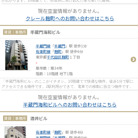
が広がります。10階建てで、街並みに溶け込んだ落ち着いた建物。
現在空室情報がありません。
クレール麹町へのお問い合わせはこちら
半蔵門海和ビル
賃貸｜事務所
半蔵門線
「
半蔵門
」駅 徒歩1分
有楽町線
「
麹町
」駅 徒歩6分
東京都
千代田区
麹町
１丁目
-
築年数：築34年
階数：10階建 地下1階
「半蔵門海和ビル」のここがイチオシ。10階建てで快適な物件。徒歩1分で駅に
アクセスできる物件です。2駅利用ができて、電車での移動に役立つ物件です。
現在空室情報がありません。
半蔵門海和ビルへのお問い合わせはこちら
酒井ビル
賃貸｜事務所
有楽町線
「
麹町
」駅 徒歩4分
半蔵門線
「
半蔵門
」駅 徒歩5分