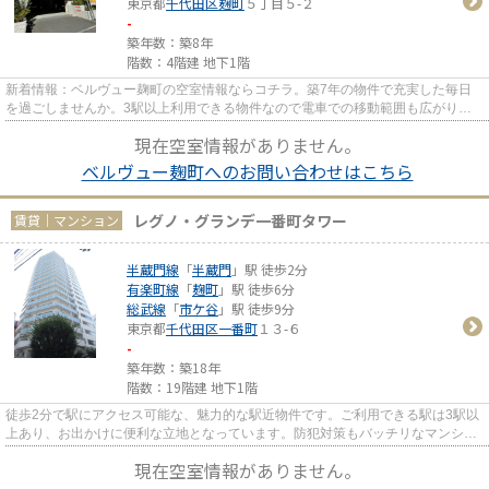
東京都
千代田区
麹町
５丁目５-２
-
築年数：築8年
階数：4階建 地下1階
新着情報：ベルヴュー麹町の空室情報ならコチラ。築7年の物件で充実した毎日
を過ごしませんか。3駅以上利用できる物件なので電車での移動範囲も広がりま
す。駅まで歩いてアクセスでき...
現在空室情報がありません。
ベルヴュー麹町へのお問い合わせはこちら
レグノ・グランデ一番町タワー
賃貸｜マンション
半蔵門線
「
半蔵門
」駅 徒歩2分
有楽町線
「
麹町
」駅 徒歩6分
総武線
「
市ケ谷
」駅 徒歩9分
東京都
千代田区
一番町
１３-６
-
築年数：築18年
階数：19階建 地下1階
徒歩2分で駅にアクセス可能な、魅力的な駅近物件です。ご利用できる駅は3駅以
上あり、お出かけに便利な立地となっています。防犯対策もバッチリなマンショ
ンタイプの物件です。こちら...
現在空室情報がありません。