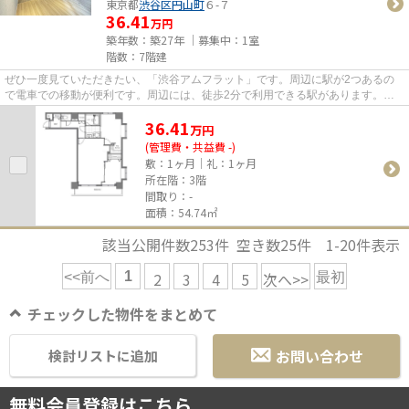
東京都
渋谷区
円山町
６-７
36.41
万円
築年数：築27年 ｜募集中：
1室
階数：7階建
ぜひ一度見ていただきたい、「渋谷アムフラット」です。周辺に駅が2つあるの
で電車での移動が便利です。周辺には、徒歩2分で利用できる駅があります。こ
ちらはエレベーター付き物件です。
36.41
万
円
(管理費・共益費 -)
敷：1ヶ月｜礼：1ヶ月
所在階：3階
間取り：-
面積：54.74㎡
該当公開件数
253
件 空き数
25
件
1-20
件表示
1
2
3
4
5
次へ>>
<<前へ
最初
チェックした物件をまとめて
お問い合わせ
検討リストに追加
無料会員登録はこちら