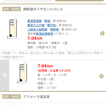
西新宿ダイヤモンドパレス
賃貸｜事務所
都営新宿線
「
新宿
」駅 徒歩9分
都営大江戸線
「
都庁前
」駅 徒歩8分
小田急小田原線
「
南新宿
」駅 徒歩13分
東京都
新宿区
西新宿
３丁目５-３
7.04
万円
築年数：築45年 ｜募集中：
1室
階数：14階建 地下1階
14階建てで、街並みに溶け込んだ落ち着いた建物。3駅以上利用可なので電車で
の移動が便利です。
7.04
万
円
(管理費・共益費 4,950円)
敷：1ヶ月｜礼：1ヶ月
所在階：1階
間取り：1R
面積：12.74㎡
プリメーラ道玄坂
賃貸｜事務所