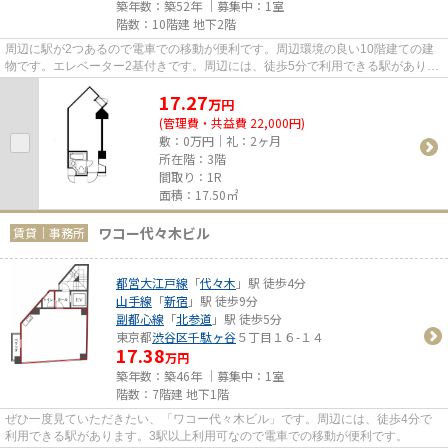
築年数：築52年 ｜募集中：
1室
階数：10階建 地下2階
周辺に駅が2つあるので電車での移動が便利です。周辺環境の良い10階建ての建
物です。エレベーター2基付きです。周辺には、徒歩5分で利用できる駅がありま
す。
17.27
万
円
(管理費・共益費 22,000円)
敷：0万円｜礼：2ヶ月
所在階：3階
間取り：1R
面積：17.50㎡
ワコー代々木ビル
賃貸｜事務所
都営大江戸線
「
代々木
」駅 徒歩4分
山手線
「
新宿
」駅 徒歩9分
副都心線
「
北参道
」駅 徒歩5分
東京都
渋谷区
千駄ヶ谷
５丁目１６-１４
17.38
万円
築年数：築46年 ｜募集中：
1室
階数：7階建 地下1階
ぜひ一度見ていただきたい、「ワコー代々木ビル」です。周辺には、徒歩4分で
利用できる駅があります。3駅以上利用可なので電車での移動が便利です。