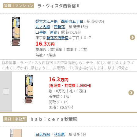
ラ・ヴィスタ西新宿Ⅱ
賃貸｜マンション
都営大江戸線
「
西新宿五丁目
」駅 徒歩3分
丸ノ内線
「
西新宿
」駅 徒歩15分
山手線
「
新宿
」駅 徒歩18分
東京都
新宿区
西新宿
４丁目１０-７
16.3
万円
築年数：築10年 ｜募集中：
1室
階数：4階建
新着情報：ラ・ヴィスタ西新宿Ⅱの空室情報ならコチラ。忙しい朝に遠くまでゴ
ミ捨てに行かずに済むように、共用部にゴミ置き場があります。駅まで3分と、
駅近でアクセスも良好な物件で...
16.3
万
円
(管理費・共益費 5,000円)
敷：0万円｜礼：0万円
所在階：1階
間取り：1K
面積：30.57㎡
ｈａｂｉｃｅｒａ秋葉原
賃貸｜事務所
日比谷線
「
秋葉原
」駅 徒歩4分