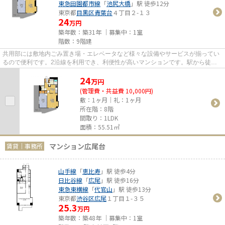
東急田園都市線
「
池尻大橋
」駅 徒歩12分
東京都
目黒区
青葉台
４丁目２-１３
24
万円
築年数：築31年 ｜募集中：
1室
階数：9階建
共用部には敷地内ごみ置き場・エレベータなど様々な設備やサービスが揃ってい
るので便利です。2沿線を利用でき、利便性が高いマンションです。駅から徒歩7
分のマンションで、電車での...
24
万
円
(管理費・共益費 10,000円)
敷：1ヶ月｜礼：1ヶ月
所在階：8階
間取り：1LDK
面積：55.51㎡
マンション広尾台
賃貸｜事務所
山手線
「
恵比寿
」駅 徒歩4分
日比谷線
「
広尾
」駅 徒歩16分
東急東横線
「
代官山
」駅 徒歩13分
東京都
渋谷区
広尾
１丁目１-３５
25.3
万円
築年数：築48年 ｜募集中：
1室