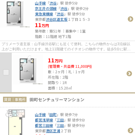
山手線
「
渋谷
」駅 徒歩5分
京王井の頭線
「
渋谷
」駅 徒歩2分
東急東横線
「
渋谷
」駅 徒歩5分
東京都
渋谷区
道玄坂
１丁目１５-３
11
万円
築年数：築51年 ｜募集中：
1室
階数：11階建 地下1階
プリメーラ道玄坂：山手線渋谷駅にも近くて便利。こちらの物件からは3沿線以
上がご利用いただけます。地上11階建てのイチオシの物件です。徒歩5分に駅が
ある物件です。
11
万
円
(管理費・共益費 11,000円)
敷：2ヶ月｜礼：1ヶ月
所在階：2階
間取り：1R
面積：15.20㎡
田町センチュリーマンション
賃貸｜事務所
山手線
「
田町
」駅 徒歩7分
都営浅草線
「
三田
」駅 徒歩9分
都営三田線
「
三田
」駅 徒歩9分
東京都
港区
芝浦
２丁目