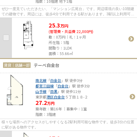
階数：10階建 地下1階
ぜひ一度見ていただきたい、「マンション広尾台」です。周辺環境の良い10階建
ての建物です。周辺には、徒歩4分で利用できる駅があります。3駅以上利用可能
なので、とても利便性が高い...
25.3
万
円
(管理費・共益費 22,000円)
敷：0万円｜礼：1ヶ月
所在階：5階
間取り：1LDK
面積：55.66㎡
テーベ白金台
賃貸｜店舗一部
南北線
「
白金台
」駅 徒歩3分
都営三田線
「
白金台
」駅 徒歩3分
山手線
「
目黒
」駅 徒歩11分
東京都
港区
白金台
５丁目１８-２
27.2
万円
築年数：築16年 ｜募集中：
1室
階数：3階建
様々な場所へのアクセスがしやすくなる2駅利用可能な物件です。徒歩3分の位置
に駅がある物件です。