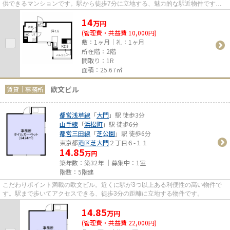
供できるマンションです。駅から徒歩7分に立地する、魅力的な駅近物件です。
外観タイル張りは、マンション...
14
万
円
(管理費・共益費 10,000円)
敷：1ヶ月｜礼：1ヶ月
所在階：2階
間取り：1R
面積：25.67㎡
欧文ビル
賃貸｜事務所
都営浅草線
「
大門
」駅 徒歩3分
山手線
「
浜松町
」駅 徒歩6分
都営三田線
「
芝公園
」駅 徒歩6分
東京都
港区
芝大門
２丁目６-１１
14.85
万円
築年数：築32年 ｜募集中：
1室
階数：5階建
こだわりポイント満載の欧文ビル。近くに駅が3つ以上ある利便性の高い物件で
す。駅まで歩いてアクセスできる、徒歩3分の距離に立地する物件です。
14.85
万
円
(管理費・共益費 22,000円)