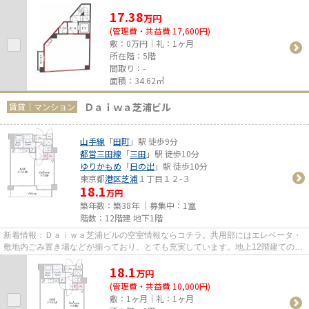
17.38
万
円
(管理費・共益費 17,600円)
敷：0万円｜礼：1ヶ月
所在階：5階
間取り：-
面積：34.62㎡
Ｄａｉｗａ芝浦ビル
賃貸｜マンション
山手線
「
田町
」駅 徒歩9分
都営三田線
「
三田
」駅 徒歩10分
ゆりかもめ
「
日の出
」駅 徒歩10分
東京都
港区
芝浦
１丁目１２-３
18.1
万円
築年数：築38年 ｜募集中：
1室
階数：12階建 地下1階
新着情報：Ｄａｉｗａ芝浦ビルの空室情報ならコチラ。共用部にはエレベータ・
敷地内ごみ置き場などが揃っており、とても充実しています。地上12階建ての物
件でございます。移動手段が...
18.1
万
円
(管理費・共益費 10,000円)
敷：1ヶ月｜礼：1ヶ月