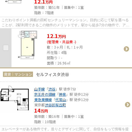
12.1
万円
築年数：築51年 ｜募集中：
1室
階数：7階建
こだわりポイント満載の田町センチュリーマンション。目的に応じて駅を選べる
ことが、2駅利用できるこの物件のメリットです。駅から徒歩7分の物件で、アク
セス良好です。
12.1
万
円
(管理費・共益費 -)
敷：3ヶ月｜礼：1ヶ月
所在階：4階
間取り：-
面積：26.96㎡
セルフィスタ渋谷
賃貸｜マンション
山手線
「
渋谷
」駅 徒歩7分
京王井の頭線
「
神泉
」駅 徒歩12分
東急東横線
「
代官山
」駅 徒歩12分
東京都
渋谷区
桜丘町
14
万円
築年数：築16年 ｜募集中：
1室
階数：10階建
エレベーターがある物件です。造りとデザインに関して、自信をもって情報を提