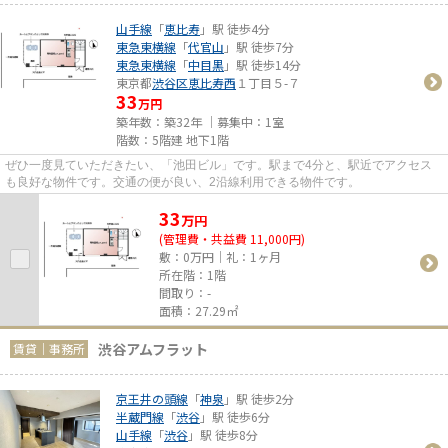
山手線
「
恵比寿
」駅 徒歩4分
東急東横線
「
代官山
」駅 徒歩7分
東急東横線
「
中目黒
」駅 徒歩14分
東京都
渋谷区
恵比寿西
１丁目５-７
33
万円
築年数：築32年 ｜募集中：
1室
階数：5階建 地下1階
ぜひ一度見ていただきたい、「池田ビル」です。駅まで4分と、駅近でアクセス
も良好な物件です。交通の便が良い、2沿線利用できる物件です。
33
万
円
(管理費・共益費 11,000円)
敷：0万円｜礼：1ヶ月
所在階：1階
間取り：-
面積：27.29㎡
渋谷アムフラット
賃貸｜事務所
京王井の頭線
「
神泉
」駅 徒歩2分
半蔵門線
「
渋谷
」駅 徒歩6分
山手線
「
渋谷
」駅 徒歩8分