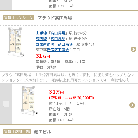
間取り：3LDK
面積：79.00㎡
プラウド高田馬場
賃貸｜マンション
山手線
「
高田馬場
」駅 徒歩4分
東西線
「
高田馬場
」駅 徒歩4分
西武新宿線
「
高田馬場
」駅 徒歩4分
東京都
新宿区
下落合
１丁目
31
万円
築年数：築5年 ｜募集中：
1室
階数：9階建
プラウド高田馬場：山手線高田馬場駅にも近くて便利。防犯対策もバッチリなマ
ンションタイプの物件です。3沿線以上利用可のマンションです。利便性の高い
設備も充実した、高ニーズな令...
31
万
円
(管理費・共益費 20,000円)
敷：1ヶ月｜礼：1ヶ月
所在階：5階
間取り：2LDK
面積：62.04㎡
池田ビル
賃貸｜店舗一部