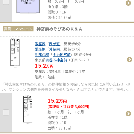
敷：0万円｜礼：0万円
所在階：3階
間取り：1R
面積：24.94㎡
神宮前めぞぴあのＫ＆Ａ
賃貸｜マンション
銀座線
「
表参道
」駅 徒歩6分
銀座線
「
外苑前
」駅 徒歩7分
副都心線
「
明治神宮前
」駅 徒歩9分
東京都
渋谷区
神宮前
３丁目５-２３
15.2
万円
築年数：築14年 ｜募集中：
1室
階数：3階建
「神宮前めぞぴあのＫ＆Ａ」の物件情報をお探しならお気軽にお問い合わせ下さ
い。マンションの個性を外観タイル張りなら引き出すことができます。根強いニ
ーズを誇る駅近の物件となり...
15.2
万
円
(管理費・共益費 3,000円)
敷：1ヶ月｜礼：1ヶ月
所在階：1階
間取り：1R
面積：33.18㎡