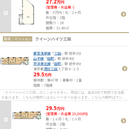
27.2
万
円
(管理費・共益費 -)
敷：0万円｜礼：2ヶ月
所在階：2階
間取り：1R
面積：31.48㎡
クイーンハイツ三田
賃貸｜マンション
都営浅草線
「
三田
」駅 徒歩3分
山手線
「
田町
」駅 徒歩4分
京浜東北線
「
田町
」駅 徒歩4分
東京都
港区
三田
３丁目４-１０
29.5
万円
築年数：築47年 ｜募集中：
1室
階数：7階建
「クイーンハイツ三田」のここがイチオシ。周辺には、徒歩3分で利用できる駅
があります。こちらの物件にはエレベーターがあります。こちらの物件はマンシ
ョンです。港区に詳しい当社で...
29.5
万
円
(管理費・共益費 25,000円)
敷：1ヶ月｜礼：1ヶ月
所在階：2階