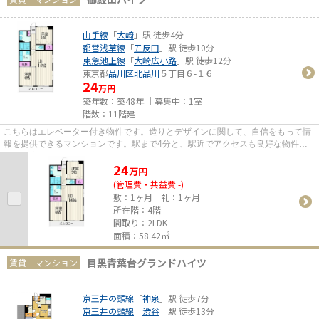
山手線
「
大崎
」駅 徒歩4分
都営浅草線
「
五反田
」駅 徒歩10分
東急池上線
「
大崎広小路
」駅 徒歩12分
東京都
品川区
北品川
５丁目６-１６
24
万円
築年数：築48年 ｜募集中：
1室
階数：11階建
こちらはエレベーター付き物件です。造りとデザインに関して、自信をもって情
報を提供できるマンションです。駅まで4分と、駅近でアクセスも良好な物件で
す。快適でキレイなオフィスな...
24
万
円
(管理費・共益費 -)
敷：1ヶ月｜礼：1ヶ月
所在階：4階
間取り：2LDK
面積：58.42㎡
目黒青葉台グランドハイツ
賃貸｜マンション
京王井の頭線
「
神泉
」駅 徒歩7分
京王井の頭線
「
渋谷
」駅 徒歩13分