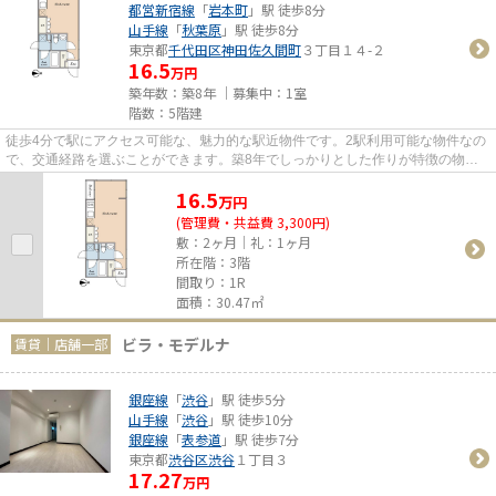
都営新宿線
「
岩本町
」駅 徒歩8分
山手線
「
秋葉原
」駅 徒歩8分
東京都
千代田区
神田佐久間町
３丁目１４-２
16.5
万円
築年数：築8年 ｜募集中：
1室
階数：5階建
徒歩4分で駅にアクセス可能な、魅力的な駅近物件です。2駅利用可能な物件なの
で、交通経路を選ぶことができます。築8年でしっかりとした作りが特徴の物件
です。
16.5
万
円
(管理費・共益費 3,300円)
敷：2ヶ月｜礼：1ヶ月
所在階：3階
間取り：1R
面積：30.47㎡
ビラ・モデルナ
賃貸｜店舗一部
銀座線
「
渋谷
」駅 徒歩5分
山手線
「
渋谷
」駅 徒歩10分
銀座線
「
表参道
」駅 徒歩7分
東京都
渋谷区
渋谷
１丁目３
17.27
万円