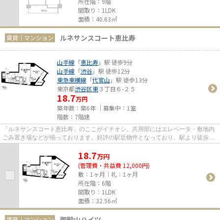
所在階：9階
間取り：1LDK
面積：40.63㎡
ルネサンスコート恵比寿
賃貸｜マンション
山手線
「
恵比寿
」駅 徒歩9分
山手線
「
渋谷
」駅 徒歩12分
東急東横線
「
代官山
」駅 徒歩13分
東京都
渋谷区
東
３丁目６-２５
18.7
万円
築年数：築6年 ｜募集中：
1室
階数：7階建
「ルネサンスコート恵比寿」のここがイチオシ。共用部にはエレベータ・敷地内
ごみ置き場などが揃っております。好評の駅近物件となっており、駅より徒歩9
分に立地しています。こちらの...
18.7
万
円
(管理費・共益費 12,000円)
敷：1ヶ月｜礼：1ヶ月
所在階：6階
間取り：1LDK
面積：32.56㎡
御殿山ハイツ
賃貸｜マンション