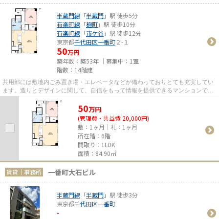
半蔵門線
「
半蔵門
」駅 徒歩5分
有楽町線
「
麹町
」駅 徒歩10分
有楽町線
「
市ケ谷
」駅 徒歩12分
東京都
千代田区
一番町
２-１
50
万円
築年数：築53年 ｜募集中：
1室
階数：14階建
共用部には敷地内ごみ置き場・エレベータなどが備わっておりとても充実してい
ます。造りとデザインに関して、自信をもって情報を提供できるマンションで
す。駅まで歩いてアクセスでき...
50
万
円
(管理費・共益費 20,000円)
敷：1ヶ月｜礼：1ヶ月
所在階：6階
間取り：1LDK
面積：84.90㎡
一番町大石ビル
賃貸｜事務所
半蔵門線
「
半蔵門
」駅 徒歩3分
東京都
千代田区
一番町
-