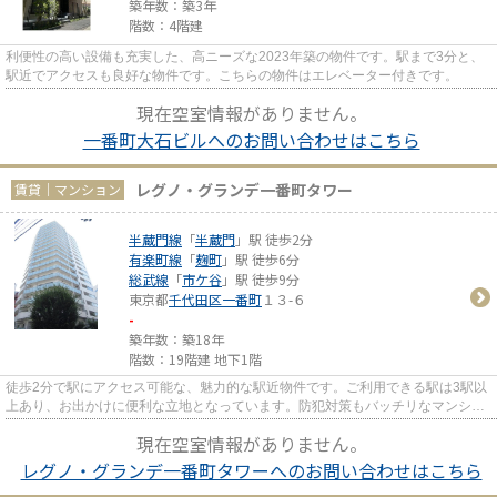
築年数：築3年
階数：4階建
利便性の高い設備も充実した、高ニーズな2023年築の物件です。駅まで3分と、
駅近でアクセスも良好な物件です。こちらの物件はエレベーター付きです。
現在空室情報がありません。
一番町大石ビルへのお問い合わせはこちら
レグノ・グランデ一番町タワー
賃貸｜マンション
半蔵門線
「
半蔵門
」駅 徒歩2分
有楽町線
「
麹町
」駅 徒歩6分
総武線
「
市ケ谷
」駅 徒歩9分
東京都
千代田区
一番町
１３-６
-
築年数：築18年
階数：19階建 地下1階
徒歩2分で駅にアクセス可能な、魅力的な駅近物件です。ご利用できる駅は3駅以
上あり、お出かけに便利な立地となっています。防犯対策もバッチリなマンショ
ンタイプの物件です。こちら...
現在空室情報がありません。
レグノ・グランデ一番町タワーへのお問い合わせはこちら