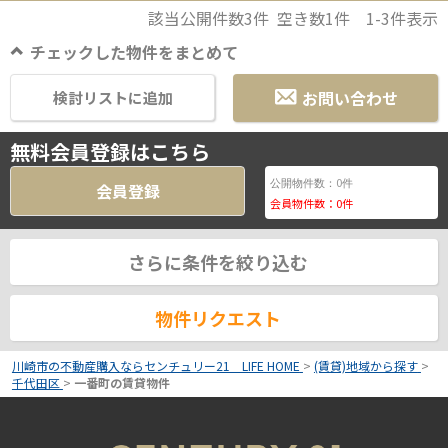
該当公開件数
3
件 空き数
1
件
1-3
件表示
チェックした物件をまとめて
お問い合わせ
検討リストに追加
無料会員登録はこちら
0
公開物件数：
件
会員登録
会員物件数：
0
件
さらに条件を絞り込む
物件リクエスト
川崎市の不動産購入ならセンチュリー21 LIFE HOME
>
(賃貸)地域から探す
>
千代田区
>
一番町の賃貸物件