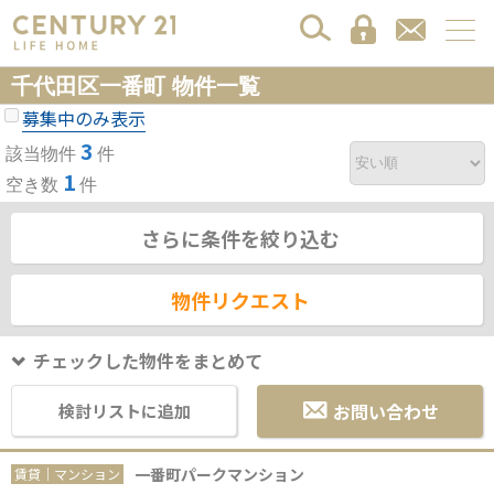
千代田区一番町 物件一覧
募集中のみ表示
3
該当物件
件
1
空き数
件
さらに条件を絞り込む
物件リクエスト
チェックした物件をまとめて
お問い合わせ
検討リストに追加
一番町パークマンション
賃貸｜マンション