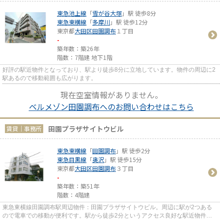
東急池上線
「
雪が谷大塚
」駅 徒歩8分
東急東横線
「
多摩川
」駅 徒歩12分
東京都
大田区
田園調布
１丁目
-
築年数：築26年
階数：7階建 地下1階
好評の駅近物件となっており、駅より徒歩8分に立地しています。物件の周辺に2
駅あるので移動範囲も広がります。
現在空室情報がありません。
ベルメゾン田園調布へのお問い合わせはこちら
田園プラザサイトウビル
賃貸｜事務所
東急東横線
「
田園調布
」駅 徒歩2分
東急目黒線
「
奥沢
」駅 徒歩15分
東京都
大田区
田園調布
３丁目
-
築年数：築51年
階数：4階建
東急東横線田園調布駅周辺物件：田園プラザサイトウビル。周辺に駅が2つある
ので電車での移動が便利です。駅から徒歩2分というアクセス良好な駅近物件は