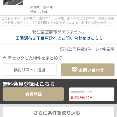
-
築年数：築51年
階数：2階建
こだわりポイント満載の田園調布１丁目戸建。多くの方にご好評の、外観も綺麗
な一戸建て物件です。2沿線利用できる駅が近くにある、利便性の高い物件で
す。駅から徒歩9分の物件で、ア...
現在空室情報がありません。
田園調布１丁目戸建へのお問い合わせはこちら
該当公開件数
4
件
1-4
件表示
チェックした物件をまとめて
お問い合わせ
検討リストに追加
無料会員登録はこちら
0
公開物件数：
件
会員登録
会員物件数：
0
件
さらに条件を絞り込む