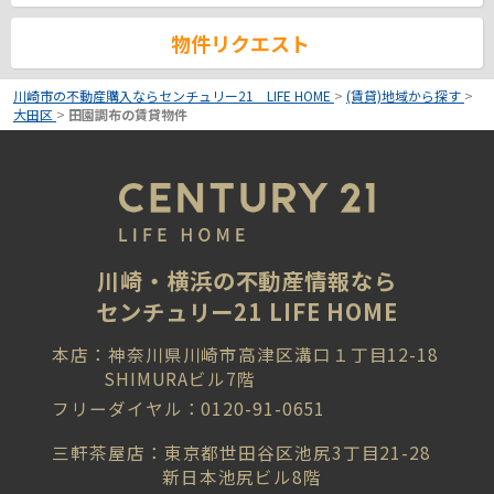
物件リクエスト
川崎市の不動産購入ならセンチュリー21 LIFE HOME
>
(賃貸)地域から探す
>
大田区
>
田園調布の賃貸物件
川崎・横浜の不動産情報なら
センチュリー21 LIFE HOME
本店：神奈川県川崎市高津区溝口１丁目12-18
SHIMURAビル7階
フリーダイヤル：0120-91-0651
三軒茶屋店：東京都世田谷区池尻3丁目21-28
新日本池尻ビル8階