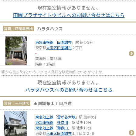
いかがですか。
現在空室情報がありません。
田園プラザサイトウビルへのお問い合わせはこちら
ハラダハウス
賃貸｜店舗事務所
東急東横線
「
田園調布
」駅 徒歩5分
東京都
大田区
田園調布
２丁目
-
築年数：築36年
階数：2階建
駅から徒歩5分というアクセス良好な駅近物件はいかがですか。
現在空室情報がありません。
ハラダハウスへのお問い合わせはこちら
田園調布１丁目戸建
賃貸｜一戸建て
東急池上線
「
雪が谷大塚
」駅 徒歩9分
東急東横線
「
多摩川
」駅 徒歩10分
東急池上線
「
御嶽山
」駅 徒歩10分
東京都
大田区
田園調布
１丁目２２-８