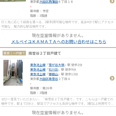
東京都
大田区
西蒲田
６丁目１６
-
築年数：予定
階数：3階建
行く先に応じて経路を選べる、2駅利用可能な物件です。徒歩4分で駅にアクセス
可能な、魅力的な駅近物件です。
現在空室情報がありません。
メルベイユＫＡＭＡＴＡへのお問い合わせはこちら
南雪谷２丁目戸建て
賃貸｜一戸建て
東急池上線
「
雪が谷大塚
」駅 徒歩2分
東急池上線
「
石川台
」駅 徒歩9分
東急池上線
「
御嶽山
」駅 徒歩13分
東京都
大田区
南雪谷
２丁目４
-
築年数：築26年
階数：3階建
ぜひ一度見ていただきたい、「南雪谷２丁目戸建て」です。こちらは一戸建ての
物件です。駅まで2分と、駅近でアクセスも良好な物件です。3駅以上利用可で多
方面へのアクセスに便利な一...
現在空室情報がありません。