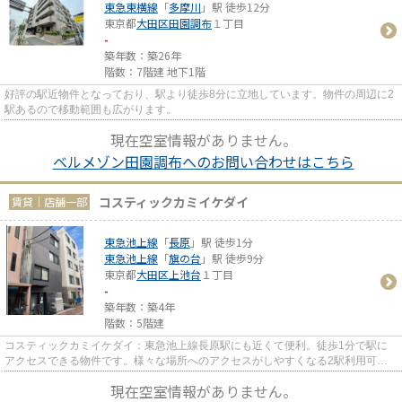
東急東横線
「
多摩川
」駅 徒歩12分
東京都
大田区
田園調布
１丁目
-
築年数：築26年
階数：7階建 地下1階
好評の駅近物件となっており、駅より徒歩8分に立地しています。物件の周辺に2
駅あるので移動範囲も広がります。
現在空室情報がありません。
ベルメゾン田園調布へのお問い合わせはこちら
コスティックカミイケダイ
賃貸｜店舗一部
東急池上線
「
長原
」駅 徒歩1分
東急池上線
「
旗の台
」駅 徒歩9分
東京都
大田区
上池台
１丁目
-
築年数：築4年
階数：5階建
コスティックカミイケダイ：東急池上線長原駅にも近くて便利。徒歩1分で駅に
アクセスできる物件です。様々な場所へのアクセスがしやすくなる2駅利用可能
な物件です。令和4年築の物件と...
現在空室情報がありません。