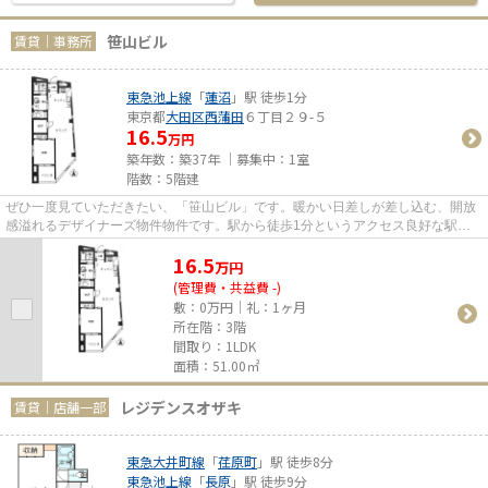
笹山ビル
賃貸｜事務所
東急池上線
「
蓮沼
」駅 徒歩1分
東京都
大田区
西蒲田
６丁目２９-５
16.5
万円
築年数：築37年 ｜募集中：
1室
階数：5階建
ぜひ一度見ていただきたい、「笹山ビル」です。暖かい日差しが差し込む、開放
感溢れるデザイナーズ物件物件です。駅から徒歩1分というアクセス良好な駅近
物件はいかがですか。
16.5
万
円
(管理費・共益費 -)
敷：0万円｜礼：1ヶ月
所在階：3階
間取り：1LDK
面積：51.00㎡
レジデンスオザキ
賃貸｜店舗一部
東急大井町線
「
荏原町
」駅 徒歩8分
東急池上線
「
長原
」駅 徒歩9分