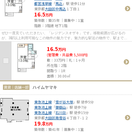
都営浅草線
「
馬込
」駅 徒歩11分
東京都
大田区
中馬込
１丁目１
16.5
万円
築年数：築35年 ｜募集中：
1室
階数：3階建 地下1階
ぜひ一度見ていただきたい、「レジデンスオザキ」です。移動範囲が広がるの
が、3駅以上利用可能なこの物件の魅力です。魅力的な駅近の物件で、駅まで徒
歩8分です。
16.5
万
円
(管理費・共益費 5,500円)
敷：33万円｜礼：1ヶ月
所在階：2階
間取り：1R
面積：30.00㎡
ハイムヤマキ
賃貸｜店舗一部
東急池上線
「
雪が谷大塚
」駅 徒歩5分
東急池上線
「
御嶽山
」駅 徒歩7分
東急池上線
「
石川台
」駅 徒歩15分
東京都
大田区
南雪谷
４丁目７-１２
19.8
万円
築年数：築41年 ｜募集中：
1室