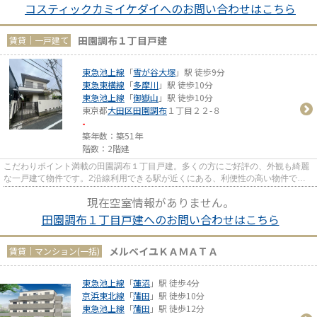
コスティックカミイケダイへのお問い合わせはこちら
田園調布１丁目戸建
賃貸｜一戸建て
東急池上線
「
雪が谷大塚
」駅 徒歩9分
東急東横線
「
多摩川
」駅 徒歩10分
東急池上線
「
御嶽山
」駅 徒歩10分
東京都
大田区
田園調布
１丁目２２-８
-
築年数：築51年
階数：2階建
こだわりポイント満載の田園調布１丁目戸建。多くの方にご好評の、外観も綺麗
な一戸建て物件です。2沿線利用できる駅が近くにある、利便性の高い物件で
す。駅から徒歩9分の物件で、ア...
現在空室情報がありません。
田園調布１丁目戸建へのお問い合わせはこちら
メルベイユＫＡＭＡＴＡ
賃貸｜マンション(一括)
東急池上線
「
蓮沼
」駅 徒歩4分
京浜東北線
「
蒲田
」駅 徒歩10分
東急池上線
「
蒲田
」駅 徒歩12分