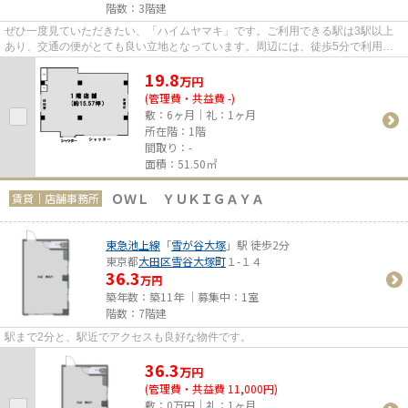
階数：3階建
ぜひ一度見ていただきたい、「ハイムヤマキ」です。ご利用できる駅は3駅以上
あり、交通の便がとても良い立地となっています。周辺には、徒歩5分で利用で
きる駅があります。
19.8
万
円
(管理費・共益費 -)
敷：6ヶ月｜礼：1ヶ月
所在階：1階
間取り：-
面積：51.50㎡
ＯＷＬ ＹＵＫＩＧＡＹＡ
賃貸｜店舗事務所
東急池上線
「
雪が谷大塚
」駅 徒歩2分
東京都
大田区
雪谷大塚町
１-１４
36.3
万円
築年数：築11年 ｜募集中：
1室
階数：7階建
駅まで2分と、駅近でアクセスも良好な物件です。
36.3
万
円
(管理費・共益費 11,000円)
敷：0万円｜礼：1ヶ月