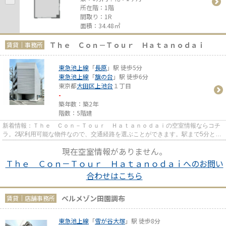
所在階：1階
間取り：1R
面積：34.48㎡
Ｔｈｅ Ｃｏｎ－Ｔｏｕｒ Ｈａｔａｎｏｄａｉ
賃貸｜事務所
東急池上線
「
長原
」駅 徒歩5分
東急池上線
「
旗の台
」駅 徒歩6分
東京都
大田区
上池台
１丁目
-
築年数：築2年
階数：5階建
新着情報：Ｔｈｅ Ｃｏｎ－Ｔｏｕｒ Ｈａｔａｎｏｄａｉの空室情報ならコチ
ラ。2駅利用可能な物件なので、交通経路を選ぶことができます。駅まで5分と、
駅近でアクセスも良好な物件...
現在空室情報がありません。
Ｔｈｅ Ｃｏｎ－Ｔｏｕｒ Ｈａｔａｎｏｄａｉへのお問い
合わせはこちら
ベルメゾン田園調布
賃貸｜店舗事務所
東急池上線
「
雪が谷大塚
」駅 徒歩8分